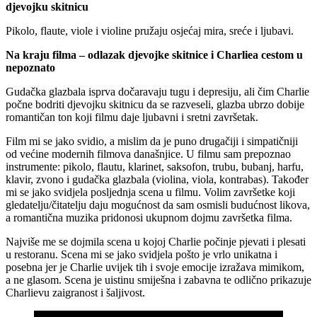
djevojku skitnicu
Pikolo, flaute, viole i violine pružaju osjećaj mira, sreće i ljubavi.
Na kraju filma – odlazak djevojke skitnice i Charliea cestom u
nepoznato
Gudačka glazbala isprva dočaravaju tugu i depresiju, ali čim Charlie
počne bodriti djevojku skitnicu da se razveseli, glazba ubrzo dobije
romantičan ton koji filmu daje ljubavni i sretni završetak.
Film mi se jako svidio, a mislim da je puno drugačiji i simpatičniji
od većine modernih filmova današnjice. U filmu sam prepoznao
instrumente: pikolo, flautu, klarinet, saksofon, trubu, bubanj, harfu,
klavir, zvono i gudačka glazbala (violina, viola, kontrabas). Također
mi se jako svidjela posljednja scena u filmu. Volim završetke koji
gledatelju/čitatelju daju mogućnost da sam osmisli budućnost likova,
a romantična muzika pridonosi ukupnom dojmu završetka filma.
Najviše me se dojmila scena u kojoj Charlie počinje pjevati i plesati
u restoranu. Scena mi se jako svidjela pošto je vrlo unikatna i
posebna jer je Charlie uvijek tih i svoje emocije izražava mimikom,
a ne glasom. Scena je uistinu smiješna i zabavna te odlično prikazuje
Charlievu zaigranost i šaljivost.