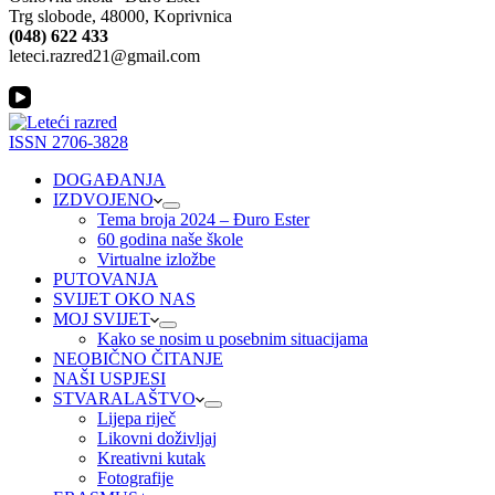
Trg slobode, 48000, Koprivnica
(048) 622 433
leteci.razred21@gmail.com
ISSN 2706-3828
DOGAĐANJA
IZDVOJENO
Tema broja 2024 – Đuro Ester
60 godina naše škole
Virtualne izložbe
PUTOVANJA
SVIJET OKO NAS
MOJ SVIJET
Kako se nosim u posebnim situacijama
NEOBIČNO ČITANJE
NAŠI USPJESI
STVARALAŠTVO
Lijepa riječ
Likovni doživljaj
Kreativni kutak
Fotografije