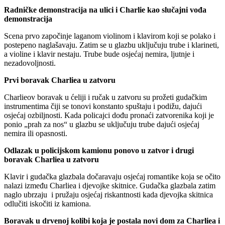
Radničke demonstracija na ulici i Charlie kao slučajni vođa
demonstracija
Scena prvo započinje laganom violinom i klavirom koji se polako i
postepeno naglašavaju. Zatim se u glazbu uključuju trube i klarineti,
a violine i klavir nestaju. Trube bude osjećaj nemira, ljutnje i
nezadovoljnosti.
Prvi boravak Charliea u zatvoru
Charlieov boravak u ćeliji i ručak u zatvoru su prožeti gudačkim
instrumentima čiji se tonovi konstanto spuštaju i podižu, dajući
osjećaj ozbiljnosti. Kada policajci dođu pronaći zatvorenika koji je
ponio „prah za nos“ u glazbu se uključuju trube dajući osjećaj
nemira ili opasnosti.
Odlazak u policijskom kamionu ponovo u zatvor i drugi
boravak Charliea u zatvoru
Klavir i gudačka glazbala dočaravaju osjećaj romantike koja se očito
nalazi između Charliea i djevojke skitnice. Gudačka glazbala zatim
naglo ubrzaju i pružaju osjećaj riskantnosti kada djevojka skitnica
odlučiti iskočiti iz kamiona.
Boravak u drvenoj kolibi koja je postala novi dom za Charliea i