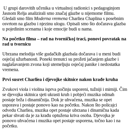
U grupi darovitih učenika u virtualnoj radionici s pedagoginjom
Jasnom Relja analizirali smo značaj glazbe u nijemome filmu.
Gledali smo film
Moderna vremena
Charliea Chaplina s posebnim
osvrtom na glazbu i njezinu ulogu. Opisali smo što dočarava glazba
u pojedinim scenama i koje emocije budi u nama.
Na početku filma – rad na tvorničkoj traci, ponovi povratak na
rad u tvornicu
Ubrzana melodija više gudačkih glazbala dočarava i u meni budi
osjećaj užurbanosti. Poneki trenutci su prožeti jačanjem glazbe i
naglašavanjem zvona koji utemeljuju osjećaj panike i nedostatka
vremena.
Prvi susret Charliea i djevojke skitnice nakon krađe kruha
Zvukovi viola i violina isprva počinju usporeni, tužniji i mirniji. Čim
se djevojka skitnica sjeti ukrasti kruh i pobjeći muzika odmah
postaje brža i dinamičnija. Dok je uhvaćena, muzika se opet
usporava i postaje ponovo kao na početku. Nakon što policajci
odvedu Charliea, muzika opet postaje ubrzana i dinamična kada
pekar shvati da je za krađu optužena kriva osoba. Djevojka je
ponovo uhvaćena i muzika opet postaje usporena, točno kao i na
početku.