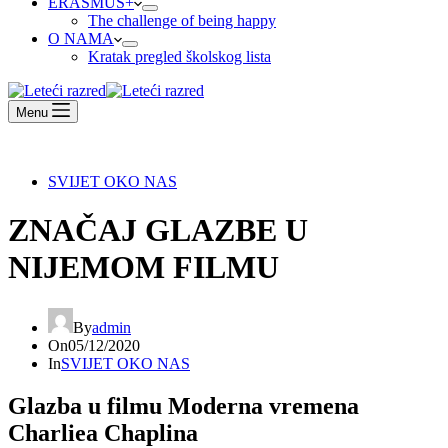
ERASMUS+
The challenge of being happy
O NAMA
Kratak pregled školskog lista
Menu
SVIJET OKO NAS
ZNAČAJ GLAZBE U
NIJEMOM FILMU
By
admin
On
05/12/2020
In
SVIJET OKO NAS
Glazba u filmu Moderna vremena
Charliea Chaplina