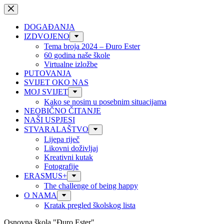
Preskoči
na
sadržaj
DOGAĐANJA
IZDVOJENO
Tema broja 2024 – Đuro Ester
60 godina naše škole
Virtualne izložbe
PUTOVANJA
SVIJET OKO NAS
MOJ SVIJET
Kako se nosim u posebnim situacijama
NEOBIČNO ČITANJE
NAŠI USPJESI
STVARALAŠTVO
Lijepa riječ
Likovni doživljaj
Kreativni kutak
Fotografije
ERASMUS+
The challenge of being happy
O NAMA
Kratak pregled školskog lista
Osnovna škola "Đuro Ester"