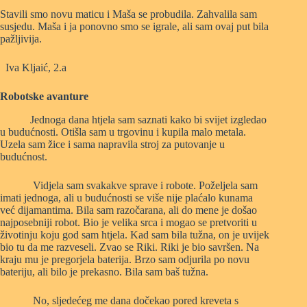
Stavili smo novu maticu i Maša se probudila. Zahvalila sam
susjedu. Maša i ja ponovno smo se igrale, ali sam ovaj put bila
pažljivija.
Iva Kljaić, 2.a
Robotske avanture
Jednoga dana htjela sam saznati kako bi svijet izgledao
u budućnosti. Otišla sam u trgovinu i kupila malo metala.
Uzela sam žice i sama napravila stroj za putovanje u
budućnost.
Vidjela sam svakakve sprave i robote. Poželjela sam
imati jednoga, ali u budućnosti se više nije plaćalo kunama
već dijamantima. Bila sam razočarana, ali do mene je došao
najposebniji robot. Bio je velika srca i mogao se pretvoriti u
životinju koju god sam htjela. Kad sam bila tužna, on je uvijek
bio tu da me razveseli. Zvao se Riki. Riki je bio savršen. Na
kraju mu je pregorjela baterija. Brzo sam odjurila po novu
bateriju, ali bilo je prekasno. Bila sam baš tužna.
No, sljedećeg me dana dočekao pored kreveta s