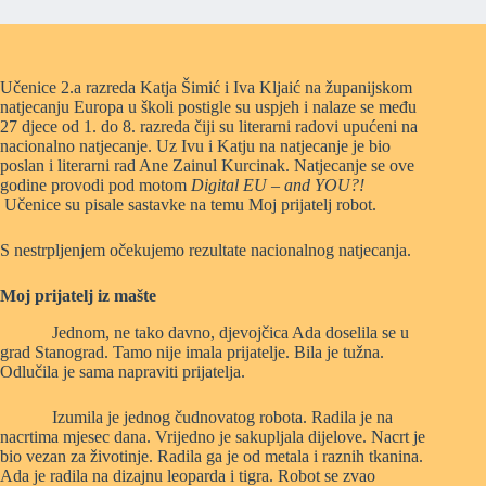
Učenice 2.a razreda Katja Šimić i Iva Kljaić na županijskom
natjecanju Europa u školi postigle su uspjeh i nalaze se među
27 djece od 1. do 8. razreda čiji su literarni radovi upućeni na
nacionalno natjecanje. Uz Ivu i Katju na natjecanje je bio
poslan i literarni rad Ane Zainul Kurcinak. Natjecanje se ove
godine provodi pod motom
Digital EU – and YOU?!
Učenice su pisale sastavke na temu Moj prijatelj robot.
S nestrpljenjem očekujemo rezultate nacionalnog natjecanja.
Moj prijatelj iz mašte
Jednom, ne tako davno, djevojčica Ada doselila se u
grad Stanograd. Tamo nije imala prijatelje. Bila je tužna.
Odlučila je sama napraviti prijatelja.
Izumila je jednog čudnovatog robota. Radila je na
nacrtima mjesec dana. Vrijedno je sakupljala dijelove. Nacrt je
bio vezan za životinje. Radila ga je od metala i raznih tkanina.
Ada je radila na dizajnu leoparda i tigra. Robot se zvao