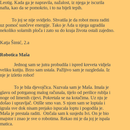
Leotig. Kada ga je napravila, nažalost, iz njega je iscurila
nafta, kao da se pomokrio, i to na bijeli tepih.
To joj se nije svidjelo. Shvatila je da robot mora raditi
uz pomoć sunčeve energije. Tako je Ada u njega ugradila
nekoliko solarnih ploča i zato su do kraja života ostali zajedno.
Katja Šimić, 2.a
Robotica Maša
Jednog sam se jutra probudila i ispred kreveta vidjela
veliku kutiju. Brzo sam ustala. Pažljivo sam je razgledala. Iz
nje je izletio robot!
To je bila djevojčica. Nazvala sam je Maša. Imala je
glavu od potrganog malog računala, tijelo od perilice rublja i
noge od limenih cijevi. Pokretala se na kotačima. Uz nju je
došao i upravljač. Otišle smo van. S njom sam se loptala i
igrala sve dok nisam prejako ispucala loptu i pogodila je.
Maša je prestala raditi. Otrčala sam k susjedu Ivi. On je bio
majstor i znao je sve o robotima. Rekao mi je da joj je ispala
matica.