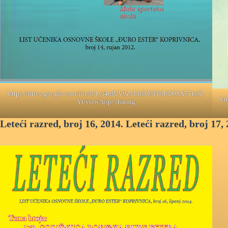
https://drive.google.com/file/d/1yf4nfUV9ZcUk8Q3FP0rfD0SX5Tts3Z
ht
Yt/view?usp=sharing
Leteći razred, broj 16, 2014.
Leteći razred, broj 17, 