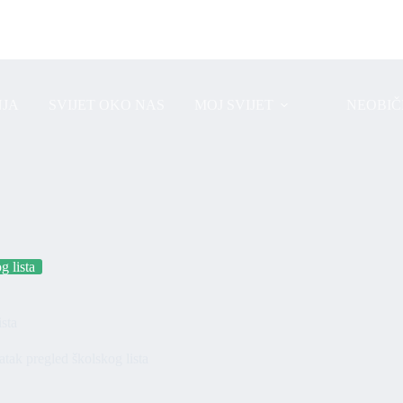
JA
SVIJET OKO NAS
MOJ SVIJET
NEOBIČ
g lista
sta
atak pregled školskog lista