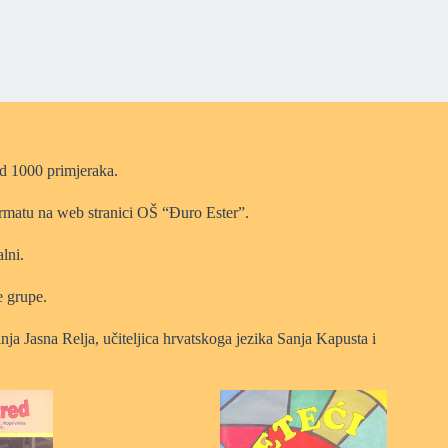
od 1000 primjeraka.
 formatu na web stranici OŠ “Đuro Ester”.
lni.
e grupe.
ja Jasna Relja, učiteljica hrvatskoga jezika Sanja Kapusta i