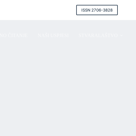
ISSN 2706-3828
NO ČITANJE
NAŠI USPJESI
STVARALAŠTVO