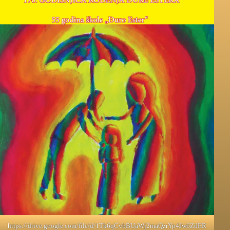
https://drive.google.com/file/d/1Tk6qCvbBUaWj2maQzrYp4Jw6ZdER