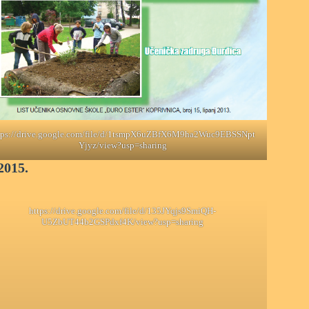
tps://drive.google.com/file/d/1tsmpX6uZBfX6M9ha2Wuc9EBSSNpt
Yjyz/view?usp=sharing
2015.
https://drive.google.com/file/d/135JYqjs9SmiQH-
U5ZbUT44b2GSPdxf4K/view?usp=sharing