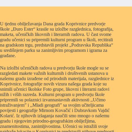
U tjednu obilježavanja Dana grada Koprivnice predvorje
škole „Đuro Ester“ krasile su izložbe razglednica, fotografija,
maketa, učeničkih likovnih i literarnih radova. U čast svome
gradu učenici su pripremili kulturni program u školi, recitirali
na gradskom trgu, predstavili projekt „Podravska Republika“
u središnjem parku sa zanimljivim programom i igrama za
građane.
Na izložbi učeničkih radova u predvorju škole mogle su se
razgledati makete važnih kulturnih i društvenih ustanova u
našemu gradu izrađene od prirodnih materijala, razglednice iz
Koprivnice, fotografije novih vizura našega grada koje su
snimili učenici školske Foto grupe, likovni i literarni radovi
nižih i viših razreda. Kulturni program u predvorju škole
pripremili su polaznici izvannastavnih aktivnosti ,,Učimo
istraživanjem” i ,,Mladi geografi” sa svojim učiteljicama
povijesti i geografije Mirnom Kovačić i Dubravkom Vajdić
Kolarić. Iz njihovih izlaganja naučili smo mnogo o našemu
gradu i njegovim prirodno-geografskim obilježjima,
znamenitostima, zanimljivostima. Učenici su istražili svoje
najdraže lokacije u Koprivnici te predstavili njihove prednosti