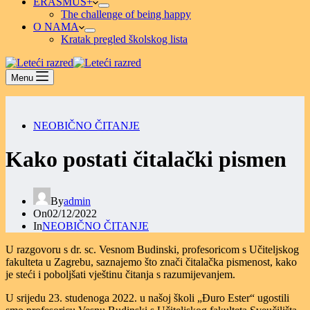
ERASMUS+
The challenge of being happy
O NAMA
Kratak pregled školskog lista
Menu
NEOBIČNO ČITANJE
Kako postati čitalački pismen
By
admin
On
02/12/2022
In
NEOBIČNO ČITANJE
U razgovoru s dr. sc. Vesnom Budinski, profesoricom s Učiteljskog
fakulteta u Zagrebu, saznajemo što znači čitalačka pismenost, kako
je steći i poboljšati vještinu čitanja s razumijevanjem.
U srijedu 23. studenoga 2022. u našoj školi „Đuro Ester“ ugostili