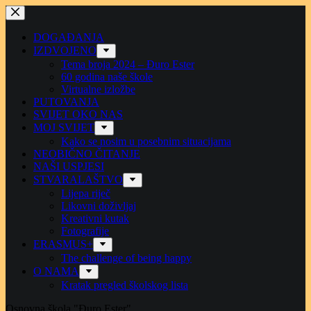
Preskoči
na
sadržaj
DOGAĐANJA
IZDVOJENO
Tema broja 2024 – Đuro Ester
60 godina naše škole
Virtualne izložbe
PUTOVANJA
SVIJET OKO NAS
MOJ SVIJET
Kako se nosim u posebnim situacijama
NEOBIČNO ČITANJE
NAŠI USPJESI
STVARALAŠTVO
Lijepa riječ
Likovni doživljaj
Kreativni kutak
Fotografije
ERASMUS+
The challenge of being happy
O NAMA
Kratak pregled školskog lista
Osnovna škola "Đuro Ester"