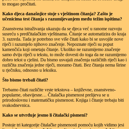
to mogao pročitati.
Kako djeca današnjice stoje s vještinom čitanja? Zašto je
učenicima test čitanja s razumijevanjem među težim ispitima?
Znanstvena istraživanja ukazuju da se djeca već u ranome razvoju
susreću s predčitalačkim vještinama. Čitanje se automatizira do kraja
3. razreda. Tada je potrebno sve više čitati kako bi se usvojile nove
riječi i razumjelo njihovo značenje. Nepoznate riječi su poput
kamenčića koji ometaju čitanje. Ukoliko ne razumijemo značenje
samo dviju riječi u tekstu, to može dovesti do toga da ne razumijemo
dobro tekst u cjelini. Da bismo usvajali značenja različitih riječi kao i
različita značenja jedne riječi, moramo čitati. Bez čitanja nema širine
u rječniku, odnosno u leksiku.
Što bismo trebali čitati?
Trebamo čitati različite vrste tekstova – književne, znanstveno-
popularne, obavijesne… Čitalačka pismenost prelijeva se u
prirodoslovnu i matematičku pismenost. Knjiga i čitanje trebaju biti
svakodnevnica.
Kako se utvrđuje jesmo li čitalački pismeni?
Postoje tri kategorije čitalačke pismenosti pomoću kojih vidimo jesi