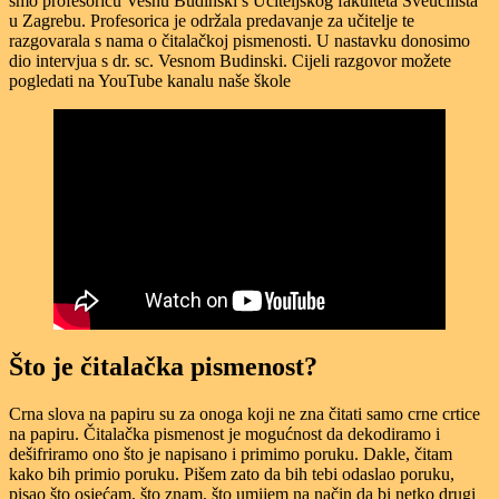
smo profesoricu Vesnu Budinski s Učiteljskog fakulteta Sveučilišta
u Zagrebu. Profesorica je održala predavanje za učitelje te
razgovarala s nama o čitalačkoj pismenosti. U nastavku donosimo
dio intervjua s dr. sc. Vesnom Budinski. Cijeli razgovor možete
pogledati na YouTube kanalu naše škole
Što je čitalačka pismenost?
Crna slova na papiru su za onoga koji ne zna čitati samo crne crtice
na papiru. Čitalačka pismenost je mogućnost da dekodiramo i
dešifriramo ono što je napisano i primimo poruku. Dakle, čitam
kako bih primio poruku. Pišem zato da bih tebi odaslao poruku,
pisao što osjećam, što znam, što umijem na način da bi netko drugi