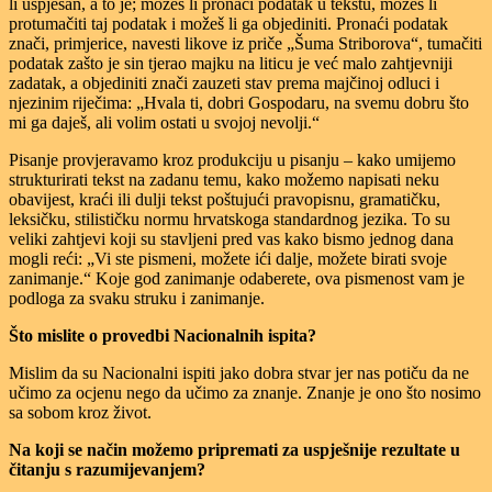
li uspješan, a to je; možeš li pronaći podatak u tekstu, možeš li
protumačiti taj podatak i možeš li ga objediniti. Pronaći podatak
znači, primjerice, navesti likove iz priče „Šuma Striborova“, tumačiti
podatak zašto je sin tjerao majku na liticu je već malo zahtjevniji
zadatak, a objediniti znači zauzeti stav prema majčinoj odluci i
njezinim riječima: „Hvala ti, dobri Gospodaru, na svemu dobru što
mi ga daješ, ali volim ostati u svojoj nevolji.“
Pisanje provjeravamo kroz produkciju u pisanju – kako umijemo
strukturirati tekst na zadanu temu, kako možemo napisati neku
obavijest, kraći ili dulji tekst poštujući pravopisnu, gramatičku,
leksičku, stilističku normu hrvatskoga standardnog jezika. To su
veliki zahtjevi koji su stavljeni pred vas kako bismo jednog dana
mogli reći: „Vi ste pismeni, možete ići dalje, možete birati svoje
zanimanje.“ Koje god zanimanje odaberete, ova pismenost vam je
podloga za svaku struku i zanimanje.
Što mislite o provedbi Nacionalnih ispita?
Mislim da su Nacionalni ispiti jako dobra stvar jer nas potiču da ne
učimo za ocjenu nego da učimo za znanje. Znanje je ono što nosimo
sa sobom kroz život.
Na koji se način možemo pripremati za uspješnije rezultate u
čitanju s razumijevanjem?