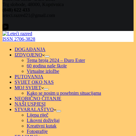
Trg slobode, 48000, Koprivnica
(048) 622 433
leteci.razred21@gmail.com
ISSN 2706-3828
DOGAĐANJA
IZDVOJENO
Tema broja 2024 – Đuro Ester
60 godina naše škole
Virtualne izložbe
PUTOVANJA
SVIJET OKO NAS
MOJ SVIJET
Kako se nosim u posebnim situacijama
NEOBIČNO ČITANJE
NAŠI USPJESI
STVARALAŠTVO
Lijepa riječ
Likovni doživljaj
Kreativni kutak
Fotografije