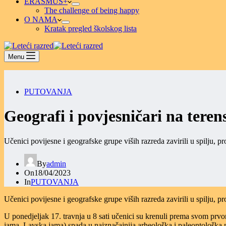
ERASMUS+
The challenge of being happy
O NAMA
Kratak pregled školskog lista
Menu
PUTOVANJA
Geografi i povjesničari na tere
Učenici povijesne i geografske grupe viših razreda zavirili u spilju, 
By
admin
On
18/04/2023
In
PUTOVANJA
Učenici povijesne i geografske grupe viših razreda zavirili u spilju, 
U ponedjeljak 17. travnja u 8 sati učenici su krenuli prema svom prvom 
jama, Lavska jama) spada u najznačajnija arheološka i paleontološka na