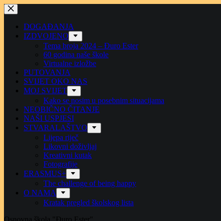
Preskoči
na
sadržaj
DOGAĐANJA
IZDVOJENO
Tema broja 2024 – Đuro Ester
60 godina naše škole
Virtualne izložbe
PUTOVANJA
SVIJET OKO NAS
MOJ SVIJET
Kako se nosim u posebnim situacijama
NEOBIČNO ČITANJE
NAŠI USPJESI
STVARALAŠTVO
Lijepa riječ
Likovni doživljaj
Kreativni kutak
Fotografije
ERASMUS+
The challenge of being happy
O NAMA
Kratak pregled školskog lista
Osnovna škola "Đuro Ester"