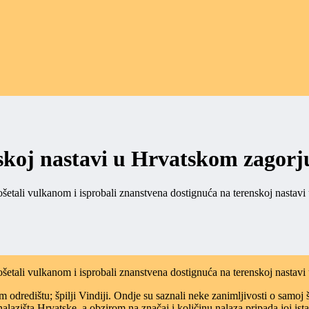
nskoj nastavi u Hrvatskom zagorj
prošetali vulkanom i isprobali znanstvena dostignuća na terenskoj nastav
prošetali vulkanom i isprobali znanstvena dostignuća na terenskoj nastav
odredištu; špilji Vindiji. Ondje su saznali neke zanimljivosti o samoj šp
lazišta Hrvatske, a obzirom na značaj i količinu nalaza pripada joj ista