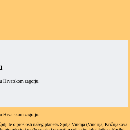
u
i u Hrvatskom zagorju.
i u Hrvatskom zagorju.
ilji te o prošlosti našeg planeta. Spilja Vindija (Vindrija, Križnjakova
knuto mjesto i među svjetski poznatim spiljskim lokalitetima. Fosilni