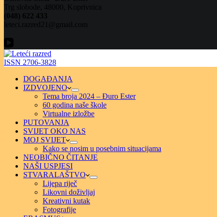
Trg slobode, 48000, Koprivnica
(048) 622 433
leteci.razred21@gmail.com
ISSN 2706-3828
DOGAĐANJA
IZDVOJENO
Tema broja 2024 – Đuro Ester
60 godina naše škole
Virtualne izložbe
PUTOVANJA
SVIJET OKO NAS
MOJ SVIJET
Kako se nosim u posebnim situacijama
NEOBIČNO ČITANJE
NAŠI USPJESI
STVARALAŠTVO
Lijepa riječ
Likovni doživljaj
Kreativni kutak
Fotografije