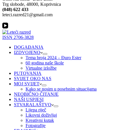
Trg slobode, 48000, Koprivnica
(048) 622 433
leteci.razred21@gmail.com
ISSN 2706-3828
DOGAĐANJA
IZDVOJENO
Tema broja 2024 – Đuro Ester
60 godina naše škole
Virtualne izložbe
PUTOVANJA
SVIJET OKO NAS
MOJ SVIJET
Kako se nosim u posebnim situacijama
NEOBIČNO ČITANJE
NAŠI USPJESI
STVARALAŠTVO
Lijepa riječ
Likovni doživljaj
Kreativni kutak
Fotografije