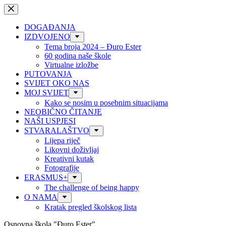
Preskoči
na
sadržaj
DOGAĐANJA
IZDVOJENO
Tema broja 2024 – Đuro Ester
60 godina naše škole
Virtualne izložbe
PUTOVANJA
SVIJET OKO NAS
MOJ SVIJET
Kako se nosim u posebnim situacijama
NEOBIČNO ČITANJE
NAŠI USPJESI
STVARALAŠTVO
Lijepa riječ
Likovni doživljaj
Kreativni kutak
Fotografije
ERASMUS+
The challenge of being happy
O NAMA
Kratak pregled školskog lista
Osnovna škola "Đuro Ester"