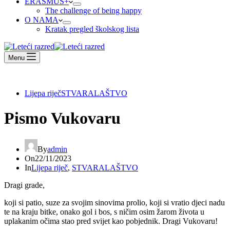
ERASMUS+
The challenge of being happy
O NAMA
Kratak pregled školskog lista
Menu
Lijepa riječ
STVARALAŠTVO
Pismo Vukovaru
By
admin
On
22/11/2023
In
Lijepa riječ
,
STVARALAŠTVO
Dragi grade,
koji si patio, suze za svojim sinovima prolio, koji si vratio djeci nadu
te na kraju bitke, onako gol i bos, s ničim osim žarom života u
uplakanim očima stao pred svijet kao pobjednik. Dragi Vukovaru!