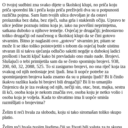
O tvojoj sudbini zna svako dijete u školskoj klupi, no priča koju
priča sporedni lik i priča koju priča preživjeli dva su u potpunosti
različita pojma. Sam šum tvojih ulica dovoljan je da ostavi
prolaznika bez daha, bez riječi, suha grla i staklenih očiju. Upravo te
ulice jedine poznaju istinu koja je, iako na površini neprimjetna,
satkana duboko u njihove temelje. Osjećaj je drugačiji; jednostavno
toliko drugačiji od naučenog u školskoj klupi da se čini gotovo
stvarnim. Bitno je naglasiti ovo „gotovo“ stvarnim jer, pitam se
može li se itko toliko poistovjetiti s tobom da osjećaj bude uistinu
stvaran ili si takva sjećanja odlučio sakriti negdje u dubokoj ladici
prošlosti i baciti ključ kako bi prevladalo ono malo nade. Brojevi.
Slušajući o tebi primijetila sam da se često spominju brojevi. 938,
200, 60, 32, 2088, 525. To si zasigurno brojevi, no ona riječ koja iza
svakog od njih nedostaje jest: ljudi. Ima li uopće potrebe za
spominjanjem brojeva kada znamo da su u pitanju ljudi? Bi li činilo
ikakvu razliku kada bi brojevi bili drugačiji? Bi li to umanjilo
činjenicu da je iza svakog od njih, nečiji sin, otac, brat, majka, sestra
ili kći, osoba koja je nekom značila sve, osoba koju je netko volio i
osoba koja je voljela. Kada to shvatimo ima li uopće smisla
razmišljati o brojevima?
Želim ti reći hvala za slobodu, koju si tako siromašan toliko skupo
platio.
Želim reći hvala tvojim ljudima čiji su životi bili valuta za tu skupu