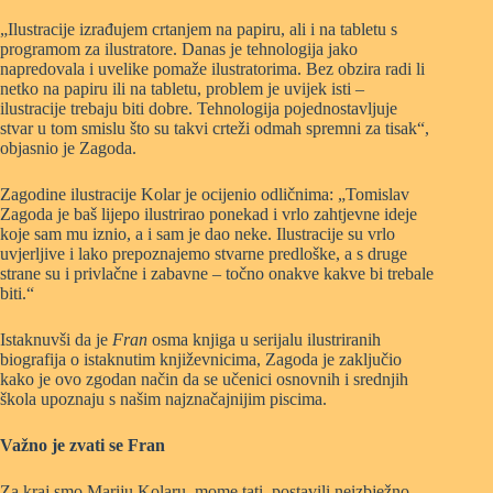
„Ilustracije izrađujem crtanjem na papiru, ali i na tabletu s
programom za ilustratore. Danas je tehnologija jako
napredovala i uvelike pomaže ilustratorima. Bez obzira radi li
netko na papiru ili na tabletu, problem je uvijek isti –
ilustracije trebaju biti dobre. Tehnologija pojednostavljuje
stvar u tom smislu što su takvi crteži odmah spremni za tisak“,
objasnio je Zagoda.
Zagodine ilustracije Kolar je ocijenio odličnima: „Tomislav
Zagoda je baš lijepo ilustrirao ponekad i vrlo zahtjevne ideje
koje sam mu iznio, a i sam je dao neke. Ilustracije su vrlo
uvjerljive i lako prepoznajemo stvarne predloške, a s druge
strane su i privlačne i zabavne – točno onakve kakve bi trebale
biti.“
Istaknuvši da je
Fran
osma knjiga u serijalu ilustriranih
biografija o istaknutim književnicima, Zagoda je zaključio
kako je ovo zgodan način da se učenici osnovnih i srednjih
škola upoznaju s našim najznačajnijim piscima.
Važno je zvati se Fran
Za kraj smo Mariju Kolaru, mome tati, postavili neizbježno