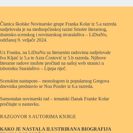
Članica školske Novinarske grupe Franka Kolar iz 5.a razreda
sudjelovala je na međuopćinskoj razini Smotre literarnog,
dramsko-scenskog i novinarskog stvaralaštva – LiDraNo,
održanoj 9. veljače 2024.
Uz Franku, na LiDraNu su literarnim radovima sudjelovale
Iva Kljaić iz 5.a te Azra Ćostović iz 5.b razreda. Njihove
literarne radove možete pročitati na našoj web stranici u
izborniku Staralaštvo – Lijepa riječ.
Scenskim nastupom – monologom iz popularnog Gregova
dnevnika predstavio se Noa Pozder iz 6.a razreda.
Samostalan novinarski rad – tematski članak Franke Kolar
pročitajte u nastavku.
RAZGOVOR S AUTORIMA KNJIGE
KAKO JE NASTALA ILUSTRIRANA BIOGRAFIJA