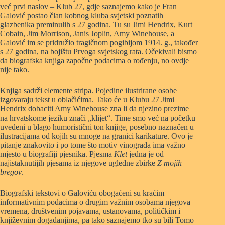
već prvi naslov – Klub 27, gdje saznajemo kako je Fran
Galović postao član kobnog kluba svjetski poznatih
glazbenika preminulih s 27 godina. Tu su Jimi Hendrix, Kurt
Cobain, Jim Morrison, Janis Joplin, Amy Winehouse, a
Galović im se pridružio tragičnom pogibijom 1914. g., također
s 27 godina, na bojištu Prvoga svjetskog rata. Očekivali bismo
da biografska knjiga započne podacima o rođenju, no ovdje
nije tako.
Knjiga sadrži elemente stripa. Pojedine ilustrirane osobe
izgovaraju tekst u oblačićima. Tako će u Klubu 27 Jimi
Hendrix dobaciti Amy Winehouse zna li da njezino prezime
na hrvatskome jeziku znači „klijet“. Time smo već na početku
uvedeni u blago humoristični ton knjige, posebno naznačen u
ilustracijama od kojih su mnoge na granici karikature. Ovo je
pitanje znakovito i po tome što motiv vinograda ima važno
mjesto u biografiji pjesnika. Pjesma
Klet
jedna je od
najistaknutijih pjesama iz njegove ugledne zbirke
Z mojih
bregov
.
Biografski tekstovi o Galoviću obogaćeni su kraćim
informativnim podacima o drugim važnim osobama njegova
vremena, društvenim pojavama, ustanovama, političkim i
književnim događanjima, pa tako saznajemo tko su bili Tomo