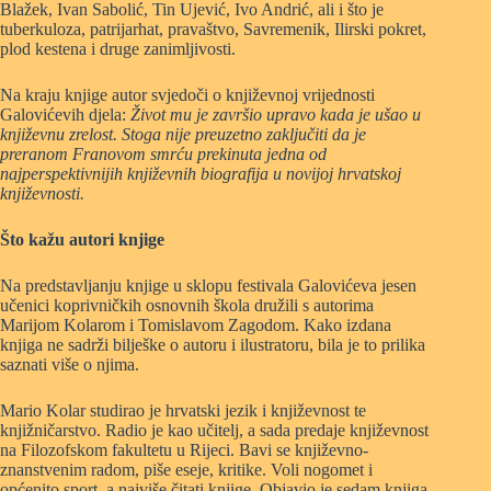
Blažek, Ivan Sabolić, Tin Ujević, Ivo Andrić, ali i što je
tuberkuloza, patrijarhat, pravaštvo, Savremenik, Ilirski pokret,
plod kestena i druge zanimljivosti.
Na kraju knjige autor svjedoči o književnoj vrijednosti
Galovićevih djela:
Život mu je završio upravo kada je ušao u
književnu zrelost. Stoga nije preuzetno zaključiti da je
preranom Franovom smrću prekinuta jedna od
najperspektivnijih književnih biografija u novijoj hrvatskoj
književnosti.
Što kažu autori knjige
Na predstavljanju knjige u sklopu festivala Galovićeva jesen
učenici koprivničkih osnovnih škola družili s autorima
Marijom Kolarom i Tomislavom Zagodom. Kako izdana
knjiga ne sadrži bilješke o autoru i ilustratoru, bila je to prilika
saznati više o njima.
Mario Kolar studirao je hrvatski jezik i književnost te
knjižničarstvo. Radio je kao učitelj, a sada predaje književnost
na Filozofskom fakultetu u Rijeci. Bavi se književno-
znanstvenim radom, piše eseje, kritike. Voli nogomet i
općenito sport, a najviše čitati knjige. Objavio je sedam knjiga,