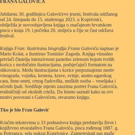
FRANA GALOVIĆA
Jubilarnu 30. godišnjicu Galovićeve jeseni, festivala održanog
od 24. listopada do 15. studenoga 2023. u Koprivnici,
obilježila je novoobjavljena knjiga o značajnom hrvatskom
piscu s kraja 19. i početka 20. stoljeća u čiju se čast održava
festival.
Knjigu
Fran: ilustrirana biografija Frana Galovića
napisao je
Mario Kolar, a ilustrirao Tomislav Zagoda. Knjiga vizualno
privlači čitatelja intenzivnom pastelno zelenom bojom tvrdih
korica s neobičnim ilustracijama, podsjećajući formatom na
slikovnicu. Među ilustracijama s korice prepoznajemo motiv
vinograda, vojnika, kestena, krave, svinje, austro-ugarskog
cara, žene-smrti, crnog čudovišta, muških osoba – veseljaka i
učenih ljudi. Središnje mjesto zauzima portret Frana Galovića,
realističniji od okolnih crteža. Da bismo saznali kako su ovi
motivi povezani s Galovićem, otvaramo knjigu.
Tko je bio Fran Galović
Kraćim tekstovima u 33 podnaslova knjiga predstavlja život i
književno stvaralaštvo Frana Galovića, pisca rođenog 1887. g.
u Peterancu, selu pokraj Koprivnice. Zainteresirati nas može