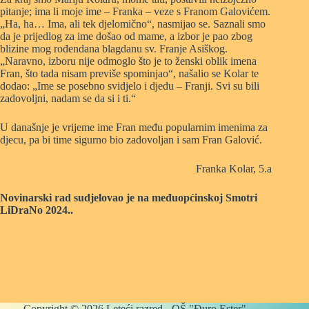
pitanje; ima li moje ime – Franka – veze s Franom Galovićem.
„Ha, ha… Ima, ali tek djelomično“, nasmijao se. Saznali smo
da je prijedlog za ime došao od mame, a izbor je pao zbog
blizine mog rođendana blagdanu sv. Franje Asiškog.
„Naravno, izboru nije odmoglo što je to ženski oblik imena
Fran, što tada nisam previše spominjao“, našalio se Kolar te
dodao: „Ime se posebno svidjelo i djedu – Franji. Svi su bili
zadovoljni, nadam se da si i ti.“
U današnje je vrijeme ime Fran među popularnim imenima za
djecu, pa bi time sigurno bio zadovoljan i sam Fran Galović.
Franka Kolar, 5.a
Novinarski rad sudjelovao je na međuopćinskoj Smotri
LiDraNo 2024..
Copyright © 2026 Leteći razred - OŠ "Đuro Ester",