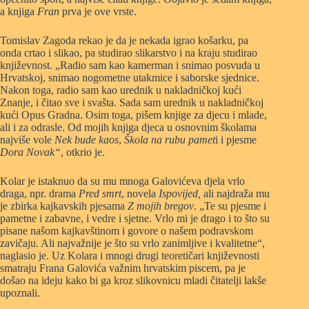
a knjiga
Fran
prva je ove vrste.
Tomislav Zagoda rekao je da je nekada igrao košarku, pa
onda crtao i slikao, pa studirao slikarstvo i na kraju studirao
književnost. „Radio sam kao kamerman i snimao posvuda u
Hrvatskoj, snimao nogometne utakmice i saborske sjednice.
Nakon toga, radio sam kao urednik u nakladničkoj kući
Znanje, i čitao sve i svašta. Sada sam urednik u nakladničkoj
kući Opus Gradna. Osim toga, pišem knjige za djecu i mlade,
ali i za odrasle. Od mojih knjiga djeca u osnovnim školama
najviše vole
Nek bude kaos
,
Škola na rubu pamet
i i pjesme
Dora Novak“
, otkrio je.
Kolar je istaknuo da su mu mnoga Galovićeva djela vrlo
draga, npr. drama
Pred smrt
, novela
Ispovijed,
ali najdraža mu
je zbirka kajkavskih pjesama
Z mojih bregov
. „Te su pjesme i
pametne i zabavne, i vedre i sjetne. Vrlo mi je drago i to što su
pisane našom kajkavštinom i govore o našem podravskom
zavičaju. Ali najvažnije je što su vrlo zanimljive i kvalitetne“,
naglasio je. Uz Kolara i mnogi drugi teoretičari književnosti
smatraju Frana Galovića važnim hrvatskim piscem, pa je
došao na ideju kako bi ga kroz slikovnicu mladi čitatelji lakše
upoznali.