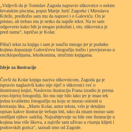
„Vidjevši da je Tomislav Zagoda napravio slikovnice o nekim
hrvatskim piscima, poput Marije Jurić Zagorke i Miroslava
Krleže, predložio sam mu da napravi i o Galoviću. On je
pristao, ali trebao mu je netko da napiše tekst. Na to sam
odgovorio kako bih ja mogao pokušati i, eto, slikovnica je
pred nama“, ispričao je Kolar.
Pišući tekst za knjigu i sam je naučio mnogo jer je podatke
kojima dopunjuje Galovićevu biografiju tražio i provjeravao u
enciklopedijama, leksikonima, stručnim knjigama.
Ideje za ilustracije
Čuvši da Kolar knjigu naziva slikovnicom, Zagoda ga je
ispravio naglasivši kako nije riječ o slikovnici već o
ilustriranoj knjizi. Naslovnu ilustraciju Frana izradio je prema
crno-bijeloj fotografiji, što mu nije bilo lako jer je imao tek
jednu kvalitetnu fotografiju na koju se morao osloniti u
kreiranju lika. „Mario Kolar, autor teksta, vrlo je detaljno
opisao kakve ilustracije trebaju biti, tako da nisam morao sam
smišljati njihov sadržaj. Najzahtjevnije su bile one ilustracije u
kojima ima više likova, a najviše sam uživao u
risanju
klijeti i
podravskih gorica“, saznali smo od Zagode.