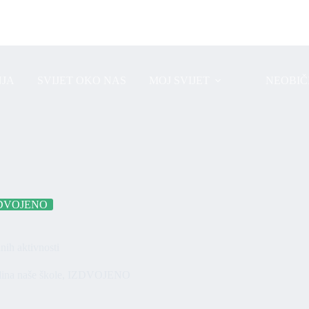
JA
SVIJET OKO NAS
MOJ SVIJET
NEOBIČ
DVOJENO
nih aktivnosti
ina naše škole
,
IZDVOJENO