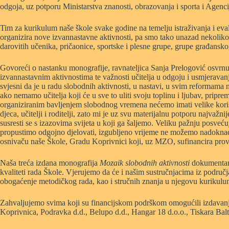
odgoja, uz potporu Ministarstva znanosti, obrazovanja i sporta i Agenci
Tim za kurikulum naše škole svake godine na temelju istraživanja i evalu
organizira nove izvannastavne aktivnosti, pa smo tako unazad nekolik
darovitih učenika, pričaonice, sportske i plesne grupe, grupe građansko
Govoreći o nastanku monografije, ravnateljica Sanja Prelogović osvrnul
izvannastavnim aktivnostima te važnosti učitelja u odgoju i usmjerava
svjesni da je u radu slobodnih aktivnosti, u nastavi, u svim reformama 
ako nemamo učitelja koji će u sve to uliti svoju toplinu i ljubav, priprem
organiziranim bavljenjem slobodnog vremena nećemo imati velike koristi
djeca, učitelji i roditelji, zato mi je uz svu materijalnu potporu najva
susresti se s izazovima svijeta u koji ga šaljemo. Veliku pažnju posv
propustimo odgojno djelovati, izgubljeno vrijeme ne možemo nadoknaditi
osnivaču naše Škole, Gradu Koprivnici koji, uz MZO, sufinancira prov
Naša treća izdana monografija
Mozaik slobodnih aktivnosti
dokumentarni
kvaliteti rada Škole. Vjerujemo da će i našim sustručnjacima iz područja
obogaćenje metodičkog rada, kao i stručnih znanja u njegovu kurikulu
Zahvaljujemo svima koji su financijskom podrškom omogućili izdavanj
Koprivnica, Podravka d.d., Belupo d.d., Hangar 18 d.o.o., Tiskara Balt