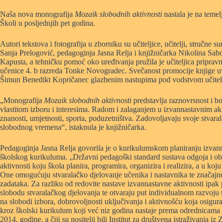
Naša nova monografija
Mozaik slobodnih aktivnosti
nastala je na temel
Školi u posljednjih pet godina.
Autori tekstova i fotografija u zborniku su učiteljice, učitelji, stručne s
Sanja Prelogović, pedagoginja Jasna Relja i knjižničarka Nikolina Saboli
Kapusta, a tehničku pomoć oko uređivanja pružila je učiteljica pripravn
učenice 4. b razreda Tonke Novogradec. Svečanost promocije knjige uv
Šimun Benedikt Kopričanec glazbenim nastupima pod vodstvom učitelj
„Monografija
Mozaik slobodnih aktivnosti
predstavlja raznovrsnost i bo
vlastitom izboru i interesima. Radom i zalaganjem u izvannastavnim aktiv
znanosti, umjetnosti, sporta, poduzetništva. Zadovoljavaju svoje stvaral
slobodnog vremena“, istaknula je knjižničarka.
Pedagoginja Jasna Relja govorila je o kurikulumskom planiranju izvanna
školskog kurikuluma. „Državni pedagoški standard sustava odgoja i obr
aktivnosti koju škola planira, programira, organizira i realizira, a u k
One omogućuju stvaralačko djelovanje učenika i nastavnika te znača
zadataka. Za razliku od redovite nastave izvannastavne aktivnosti ipak
slobodu stvaralačkog djelovanja te otvaraju put individualnom razvoju 
na slobodi izbora, dobrovoljnosti uključivanja i aktivnošću koja osigu
kroz školski kurikulum koji već niz godina nastaje prema odrednicama 
2014. godine, a čiji su nositelji bili Institut za društvena istraživanja 