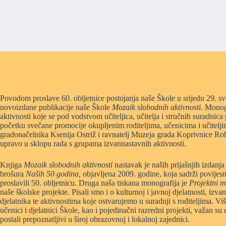
Povodom proslave 60. obljetnice postojanja naše Škole u srijedu 29. s
novoizdane publikacije naše Škole
Mozaik slobodnih aktivnosti.
Monogra
aktivnosti koje se pod vodstvom učiteljica, učitelja i stručnih suradni
početku svečane promocije okupljenim roditeljima, učenicima i učiteljim
gradonačelnika Ksenija Ostriž i ravnatelj Muzeja grada Koprivnice Ro
upravo u sklopu rada s grupama izvannastavnih aktivnosti.
Knjiga
Mozaik slobodnih aktivnosti
nastavak je naših prijašnjih izdanja
brošura
Naših 50 godina,
objavljena 2009. godine, koja sadrži povijes
proslavili 50. obljetnicu. Druga naša tiskana monografija je
Projektni m
naše školske projekte. Pisali smo i o kulturnoj i javnoj djelatnosti, iz
djelatnika te aktivnostima koje ostvarujemo u suradnji s roditeljima. Viš
učenici i djelatnici Škole, kao i pojedinačni razredni projekti, važan 
postali prepoznatljivi u široj obrazovnoj i lokalnoj zajednici.