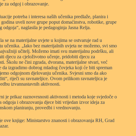
je za odgoj i obrazovanje.
acije potreba i interesa naših učenika predlaže, planira i
o godina uveli nove grupe poput domaćinstva, robotike, grupe
g odgoja“, naglasila je pedagoginja Jasna Relja.
a se na materijalne uvjete u kojima se ostvaruje rad u
nju učenika. „Iako bez materijalnih uvjeta ne možemo, svi smo
najvažniji učitelj. Možemo imati svu materijalnu podršku, ali
iti djecu za cjeloživotno učenje, pridobiti djecu za
. Školu ne čini zgrada, dvorana, materijalne stvari, već
žnije da izgradimo dobrog mladog čovjeka koji će biti spreman
ećujemo odgojnom djelovanju učenika. Svjesni smo da ako
“, riječi su ravnateljice. Ovom prilikom ravnateljica je
edbu izvannastavnih aktivnosti.
 je prikaz raznovrsnosti aktivnosti i metoda koje svjedoče o
 odgoja i obrazovanja djece biti vrijedan izvor ideja za
mskom planiranju, provedbi i vrednovanju.
e ove knjige: Ministarstvo znanosti i obrazovanja RH, Grad
azar.