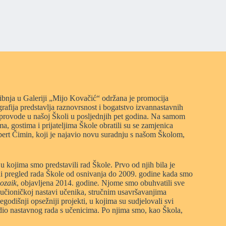
vibnja u Galeriji „Mijo Kovačić“ održana je promocija
fija predstavlja raznovrsnost i bogatstvo izvannastavnih
ca provode u našoj Školi u posljednjih pet godina. Na samom
a, gostima i prijateljima Škole obratili su se zamjenica
bert Čimin, koji je najavio novu suradnju s našom Školom,
 u kojima smo predstavili rad Škole. Prvo od njih bila je
ni pregled rada Škole od osnivanja do 2009. godine kada smo
ozaik
, objavljena 2014. godine
.
Njome smo obuhvatili sve
vanučioničkoj nastavi učenika, stručnim usavršavanjima
egodišnji opsežniji projekti, u kojima su sudjelovali svi
su dio nastavnog rada s učenicima. Po njima smo, kao Škola,