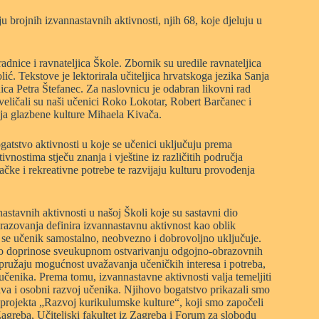
ju brojnih izvannastavnih aktivnosti, njih 68, koje djeluju u
uradnice i ravnateljica Škole. Zbornik su uredile ravnateljica
ć. Tekstove je lektorirala učiteljica hrvatskoga jezika Sanja
ica Petra Štefanec. Za naslovnicu je odabran likovni rad
eličali su naši učenici Roko Lokotar, Robert Barčanec i
a glazbene kulture Mihaela Kivača.
gatstvo aktivnosti u koje se učenici uključuju prema
nostima stječu znanja i vještine iz različitih područja
ačke i rekreativne potrebe te razvijaju kulturu provođenja
stavnih aktivnosti u našoj Školi koje su sastavni dio
azovanja definira izvannastavnu aktivnost kao oblik
oju se učenik samostalno, neobvezno i dobrovoljno uključuje.
jno doprinose sveukupnom ostvarivanju odgojno-obrazovnih
 pružaju mogućnost uvažavanja učeničkih interesa i potreba,
učenika. Prema tomu, izvannastavne aktivnosti valja temeljiti
rava i osobni razvoj učenika. Njihovo bogatstvo prikazali smo
projekta „Razvoj kurikulumske kulture“, koji smo započeli
iz Zagreba, Učiteljski fakultet iz Zagreba i Forum za slobodu