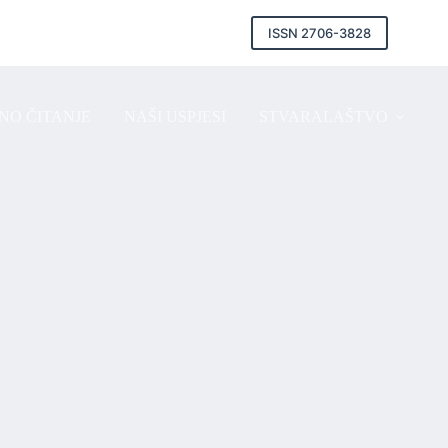
ISSN 2706-3828
NO ČITANJE
NAŠI USPJESI
STVARALAŠTVO