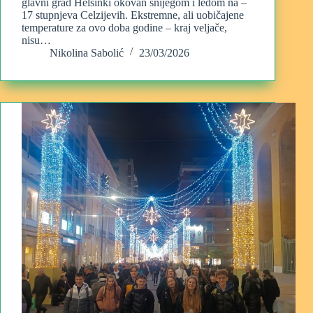
glavni grad Helsinki okovan snijegom i ledom na –
17 stupnjeva Celzijevih. Ekstremne, ali uobičajene
temperature za ovo doba godine – kraj veljače,
nisu…
Nikolina Sabolić
23/03/2026