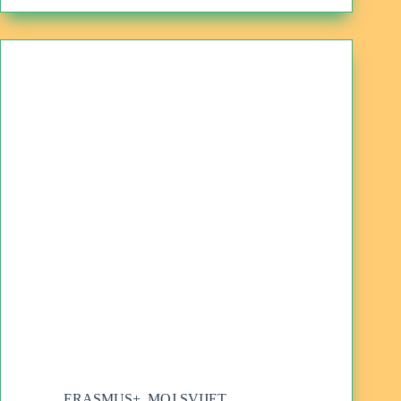
ERASMUS+
,
MOJ SVIJET