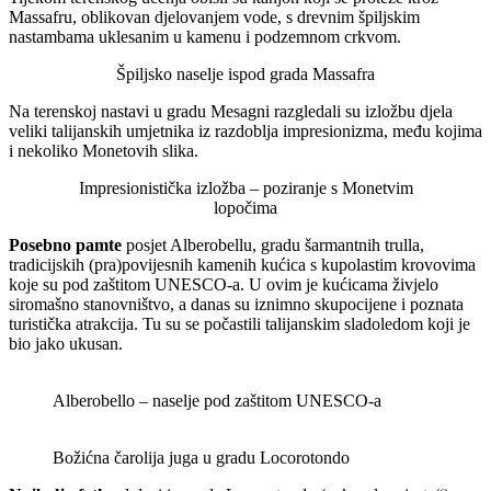
Massafru, oblikovan djelovanjem vode, s drevnim špiljskim
nastambama uklesanim u kamenu i podzemnom crkvom.
Špiljsko naselje ispod grada Massafra
Na terenskoj nastavi u gradu Mesagni razgledali su izložbu djela
veliki talijanskih umjetnika iz razdoblja impresionizma, među kojima
i nekoliko Monetovih slika.
Impresionistička izložba – poziranje s Monetvim
lopočima
Posebno pamte
posjet Alberobellu, gradu šarmantnih trulla,
tradicijskih (pra)povijesnih kamenih kućica s kupolastim krovovima
koje su pod zaštitom UNESCO-a. U ovim je kućicama živjelo
siromašno stanovništvo, a danas su iznimno skupocijene i poznata
turistička atrakcija. Tu su se počastili talijanskim sladoledom koji je
bio jako ukusan.
Alberobello – naselje pod zaštitom UNESCO-a
Božićna čarolija juga u gradu Locorotondo