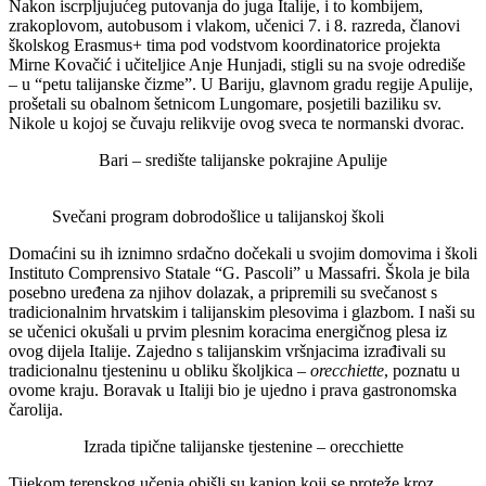
Nakon iscrpljujućeg putovanja do juga Italije, i to kombijem,
zrakoplovom, autobusom i vlakom, učenici 7. i 8. razreda, članovi
školskog Erasmus+ tima pod vodstvom koordinatorice projekta
Mirne Kovačić i učiteljice Anje Hunjadi, stigli su na svoje odrediše
– u “petu talijanske čizme”. U Bariju, glavnom gradu regije Apulije,
prošetali su obalnom šetnicom Lungomare, posjetili baziliku sv.
Nikole u kojoj se čuvaju relikvije ovog sveca te normanski dvorac.
Bari – središte talijanske pokrajine Apulije
Svečani program dobrodošlice u talijanskoj školi
Domaćini su ih iznimno srdačno dočekali u svojim domovima i školi
Instituto Comprensivo Statale “G. Pascoli” u Massafri. Škola je bila
posebno uređena za njihov dolazak, a pripremili su svečanost s
tradicionalnim hrvatskim i talijanskim plesovima i glazbom. I naši su
se učenici okušali u prvim plesnim koracima energičnog plesa iz
ovog dijela Italije. Zajedno s talijanskim vršnjacima izrađivali su
tradicionalnu tjesteninu u obliku školjkica –
orecchiette
, poznatu u
ovome kraju. Boravak u Italiji bio je ujedno i prava gastronomska
čarolija.
Izrada tipične talijanske tjestenine – orecchiette
Tijekom terenskog učenja obišli su kanjon koji se proteže kroz