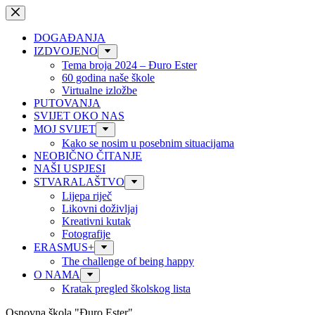
Preskoči
na
sadržaj
DOGAĐANJA
IZDVOJENO
Tema broja 2024 – Đuro Ester
60 godina naše škole
Virtualne izložbe
PUTOVANJA
SVIJET OKO NAS
MOJ SVIJET
Kako se nosim u posebnim situacijama
NEOBIČNO ČITANJE
NAŠI USPJESI
STVARALAŠTVO
Lijepa riječ
Likovni doživljaj
Kreativni kutak
Fotografije
ERASMUS+
The challenge of being happy
O NAMA
Kratak pregled školskog lista
Osnovna škola "Đuro Ester"