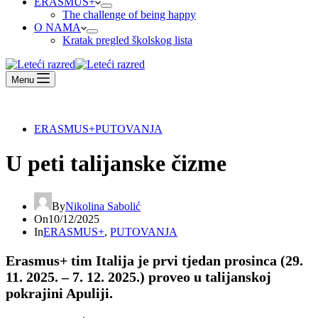
ERASMUS+
The challenge of being happy
O NAMA
Kratak pregled školskog lista
Menu
ERASMUS+
PUTOVANJA
U peti talijanske čizme
By
Nikolina Sabolić
On
10/12/2025
In
ERASMUS+
,
PUTOVANJA
Erasmus+ tim Italija je prvi tjedan prosinca (29.
11. 2025. – 7. 12. 2025.) proveo u talijanskoj
pokrajini Apuliji.