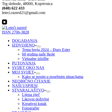
Trg slobode, 48000, Koprivnica
(048) 622 433
leteci.razred21@gmail.com
ISSN 2706-3828
DOGAĐANJA
IZDVOJENO
Tema broja 2024 – Đuro Ester
60 godina naše škole
Virtualne izložbe
PUTOVANJA
SVIJET OKO NAS
MOJ SVIJET
Kako se nosim u posebnim situacijama
NEOBIČNO ČITANJE
NAŠI USPJESI
STVARALAŠTVO
Lijepa riječ
Likovni doživljaj
Kreativni kutak
Fotografije