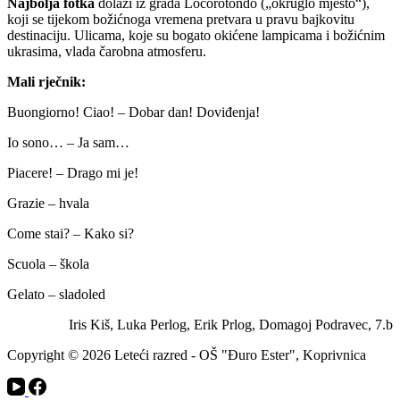
Najbolja fotka
dolazi iz grada Locorotondo („okruglo mjesto“),
koji se tijekom božićnoga vremena pretvara u pravu bajkovitu
destinaciju. Ulicama, koje su bogato okićene lampicama i božićnim
ukrasima, vlada čarobna atmosferu.
Mali rječnik:
Buongiorno! Ciao! – Dobar dan! Doviđenja!
Io sono… – Ja sam…
Piacere! – Drago mi je!
Grazie – hvala
Come stai? – Kako si?
Scuola – škola
Gelato – sladoled
Iris Kiš, Luka Perlog, Erik Prlog, Domagoj Podravec, 7.b
Copyright © 2026 Leteći razred - OŠ "Đuro Ester", Koprivnica