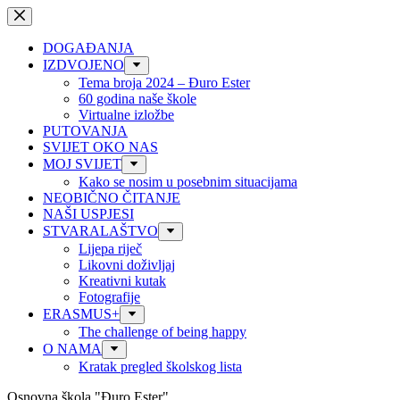
Preskoči
na
sadržaj
DOGAĐANJA
IZDVOJENO
Tema broja 2024 – Đuro Ester
60 godina naše škole
Virtualne izložbe
PUTOVANJA
SVIJET OKO NAS
MOJ SVIJET
Kako se nosim u posebnim situacijama
NEOBIČNO ČITANJE
NAŠI USPJESI
STVARALAŠTVO
Lijepa riječ
Likovni doživljaj
Kreativni kutak
Fotografije
ERASMUS+
The challenge of being happy
O NAMA
Kratak pregled školskog lista
Osnovna škola "Đuro Ester"