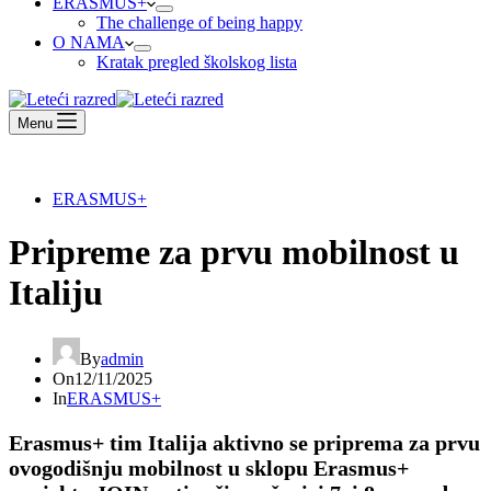
ERASMUS+
The challenge of being happy
O NAMA
Kratak pregled školskog lista
Menu
ERASMUS+
Pripreme za prvu mobilnost u
Italiju
By
admin
On
12/11/2025
In
ERASMUS+
Erasmus+ tim Italija aktivno se priprema za prvu
ovogodišnju mobilnost u sklopu Erasmus+