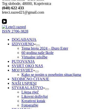
Trg slobode, 48000, Koprivnica
(048) 622 433
leteci.razred21@gmail.com
ISSN 2706-3828
DOGAĐANJA
IZDVOJENO
Tema broja 2024 – Đuro Ester
60 godina naše škole
Virtualne izložbe
PUTOVANJA
SVIJET OKO NAS
MOJ SVIJET
Kako se nosim u posebnim situacijama
NEOBIČNO ČITANJE
NAŠI USPJESI
STVARALAŠTVO
Lijepa riječ
Likovni doživljaj
Kreativni kutak
Fotografije