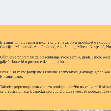
Erasmus tim Slovenija u jeku je priprema za prvu mobilnost u sklopu 
Gabrijela Matanović, Ana Pavlović, Ana Suhanj, Mirena Nevjestić, Nuš
Učenici se pripremaju za prezentiranje svoje zemlje, grada i škole pr
gdje će boraviti u provome tjednu prosinca.
Istražili su važne povijesne i kulturne znamenitosti glavnoga grada kao i
Erasmus pano.
Također pripremaju proizvode za prodajnu izložbu na velikom školsko
će predstaviti našu Učeničku zadrugu Đurđica i vježbati poduzetničke v