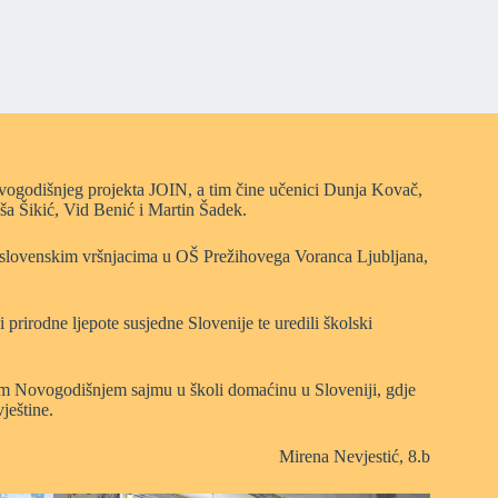
ovogodišnjeg projekta JOIN, a tim čine učenici Dunja Kovač,
a Šikić, Vid Benić i Martin Šadek.
ed slovenskim vršnjacima u OŠ Prežihovega Voranca Ljubljana,
 prirodne ljepote susjedne Slovenije te uredili školski
m Novogodišnjem sajmu u školi domaćinu u Sloveniji, gdje
ještine.
Mirena Nevjestić, 8.b