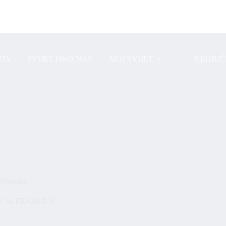
JA
SVIJET OKO NAS
MOJ SVIJET
NEOBIČ
loveniju
In
ERASMUS+