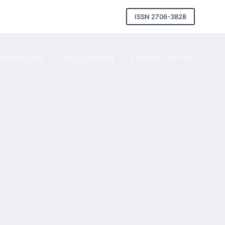
ISSN 2706-3828
NO ČITANJE
NAŠI USPJESI
STVARALAŠTVO