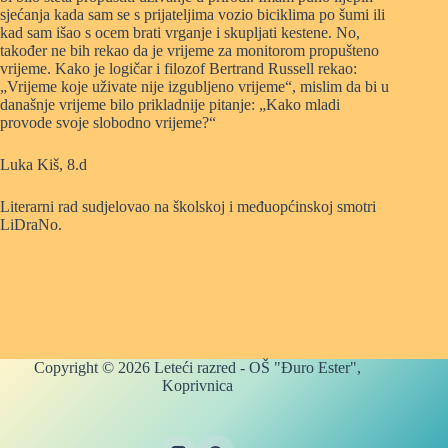
sjećanja kada sam se s prijateljima vozio biciklima po šumi ili
kad sam išao s ocem brati vrganje i skupljati kestene. No,
također ne bih rekao da je vrijeme za monitorom propušteno
vrijeme. Kako je logičar i filozof Bertrand Russell rekao:
„Vrijeme koje uživate nije izgubljeno vrijeme“, mislim da bi u
današnje vrijeme bilo prikladnije pitanje: „Kako mladi
provode svoje slobodno vrijeme?“
Luka Kiš, 8.d
Literarni rad sudjelovao na školskoj i međuopćinskoj smotri
LiDraNo.
Copyright © 2026 Leteći razred - OŠ "Đuro Ester",
Koprivnica