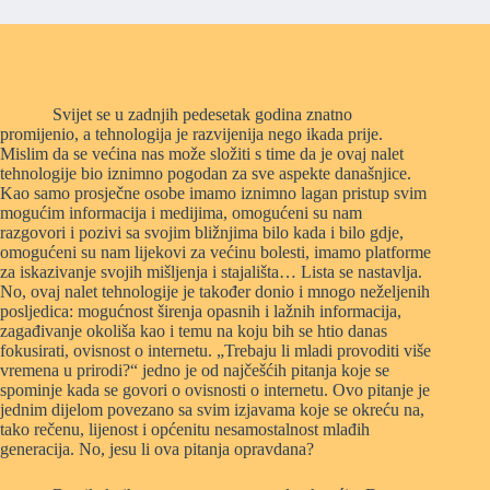
Svijet se u zadnjih pedesetak godina znatno
promijenio, a tehnologija je razvijenija nego ikada prije.
Mislim da se većina nas može složiti s time da je ovaj nalet
tehnologije bio iznimno pogodan za sve aspekte današnjice.
Kao samo prosječne osobe imamo iznimno lagan pristup svim
mogućim informacija i medijima, omogućeni su nam
razgovori i pozivi sa svojim bližnjima bilo kada i bilo gdje,
omogućeni su nam lijekovi za većinu bolesti, imamo platforme
za iskazivanje svojih mišljenja i stajališta… Lista se nastavlja.
No, ovaj nalet tehnologije je također donio i mnogo neželjenih
posljedica: mogućnost širenja opasnih i lažnih informacija,
zagađivanje okoliša kao i temu na koju bih se htio danas
fokusirati, ovisnost o internetu. „Trebaju li mladi provoditi više
vremena u prirodi?“ jedno je od najčešćih pitanja koje se
spominje kada se govori o ovisnosti o internetu. Ovo pitanje je
jednim dijelom povezano sa svim izjavama koje se okreću na,
tako rečenu, lijenost i općenitu nesamostalnost mlađih
generacija. No, jesu li ova pitanja opravdana?