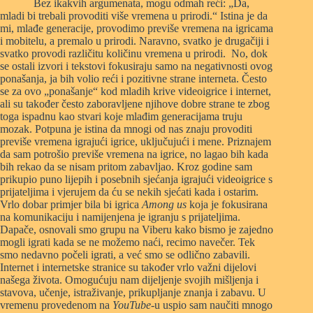
Bez ikakvih argumenata, mogu odmah reći: „Da,
mladi bi trebali provoditi više vremena u prirodi.“ Istina je da
mi, mlađe generacije, provodimo previše vremena na igricama
i mobitelu, a premalo u prirodi. Naravno, svatko je drugačiji i
svatko provodi različitu količinu vremena u prirodi. No, dok
se ostali izvori i tekstovi fokusiraju samo na negativnosti ovog
ponašanja, ja bih volio reći i pozitivne strane interneta. Često
se za ovo „ponašanje“ kod mladih krive videoigrice i internet,
ali su također često zaboravljene njihove dobre strane te zbog
toga ispadnu kao stvari koje mlađim generacijama truju
mozak. Potpuna je istina da mnogi od nas znaju provoditi
previše vremena igrajući igrice, uključujući i mene. Priznajem
da sam potrošio previše vremena na igrice, no lagao bih kada
bih rekao da se nisam pritom zabavljao. Kroz godine sam
prikupio puno lijepih i posebnih sjećanja igrajući videoigrice s
prijateljima i vjerujem da ću se nekih sjećati kada i ostarim.
Vrlo dobar primjer bila bi igrica
Among us
koja je fokusirana
na komunikaciju i namijenjena je igranju s prijateljima.
Dapače, osnovali smo grupu na Viberu kako bismo je zajedno
mogli igrati kada se ne možemo naći, recimo navečer. Tek
smo nedavno počeli igrati, a već smo se odlično zabavili.
Internet i internetske stranice su također vrlo važni dijelovi
našega života. Omogućuju nam dijeljenje svojih mišljenja i
stavova, učenje, istraživanje, prikupljanje znanja i zabavu. U
vremenu provedenom na
YouTube-
u uspio sam naučiti mnogo