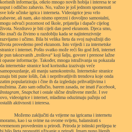
korisnih informacija, otkrio mnogo novih hobija i interesa te se
usput i odlično zabavio. No, važno je još jednom spomenuti
sve loše učinke igrica i interneta. Videoigrice jesu vrlo
zabavne, ali nam, ako nismo oprezni i dovoljno samostalni,
mogu odvući pozornost od škole, prijatelja i dapače cijelog
života. Nezdravo je biti cijeli dan pred ekranom. Djeca smo,
što znači da živimo u razdoblju kada se najintenzivnije
razvijamo i učimo. Bila bi velika šteta da svoj najvažniji dio
života provedemo pred ekranom. Isto vrijedi i za internetske
stranice i internet. Pošto svatko može reći što god želi, internet
je pun takozvanih „trollova“ koji šalju, govore i prenose lažne
i opasne informacije. Također, mnoga istraživanja su pokazala
da internetske stranice kod korisnika izazivaju veće
samopouzdanje, ali manju samokontrolu. Internetske stranice
znaju biti pune loših, čak i neprihvatljivih trendova koje onda
zatim populariziraju i čine ih da izgledaju prihvatljivima i
nužnima. Zato sam odlučio, barem zasada, ne imati
Facebook,
Instagram, Snapchat
i ostale slične društvene mreže. I sve
ovo, videoigrice i internet, mladima oduzimaju pažnju od
ostalih aktivnosti i interesa.
Možemo zaključiti da vrijeme na igricama i internetu
moramo, kao i sa svime na ovome svijetu, balansirati s
vremenom provedenim u prirodi. Priroda je istinski prelijepa te
bi bilo šteta propustiti uživanje u prirodi. Imam puno lijepih