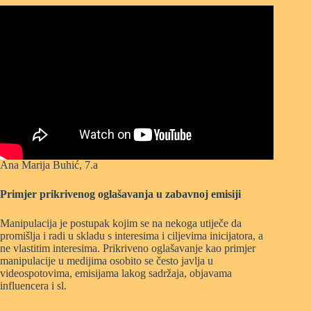
Ana Marija Buhić, 7.a
Primjer prikrivenog oglašavanja u zabavnoj emisiji
Manipulacija je postupak kojim se na nekoga utiječe da
promišlja i radi u skladu s interesima i ciljevima inicijatora, a
ne vlastitim interesima. Prikriveno oglašavanje kao primjer
manipulacije u medijima osobito se često javlja u
videospotovima, emisijama lakog sadržaja, objavama
influencera i sl.