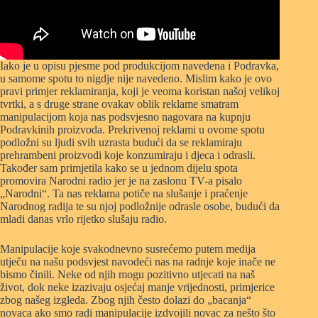
Iako je u opisu pjesme pod produkcijom navedena i Podravka,
u samome spotu to nigdje nije navedeno. Mislim kako je ovo
pravi primjer reklamiranja, koji je veoma koristan našoj velikoj
tvrtki, a s druge strane ovakav oblik reklame smatram
manipulacijom koja nas podsvjesno nagovara na kupnju
Podravkinih proizvoda. Prekrivenoj reklami u ovome spotu
podložni su ljudi svih uzrasta budući da se reklamiraju
prehrambeni proizvodi koje konzumiraju i djeca i odrasli.
Također sam primjetila kako se u jednom dijelu spota
promovira Narodni radio jer je na zaslonu TV-a pisalo
„Narodni“. Ta nas reklama potiče na slušanje i praćenje
Narodnog radija te su njoj podložnije odrasle osobe, budući da
mladi danas vrlo rijetko slušaju radio.
Manipulacije koje svakodnevno susrećemo putem medija
utječu na našu podsvjest navodeći nas na radnje koje inače ne
bismo činili. Neke od njih mogu pozitivno utjecati na naš
život, dok neke izazivaju osjećaj manje vrijednosti, primjerice
zbog našeg izgleda. Zbog njih često dolazi do „bacanja“
novaca ako smo radi manipulacije izdvojili novac za nešto što