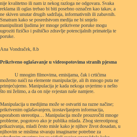
nije kvalitetno ili nam iz nekog razloga ne odgovara. Svaka
reklama ili oglas trebao bi biti posebno označen kao takav, a
ne skiven unutar drugih sadržaja, informativnih ili zabavnih.
Smatram kako se posredstvom medija ne bi smjelo
manipulirati ljudima jer mnoge prikrivene poruke mogu
ugroziti fizičko i psihičko zdravlje potencijalnih primatelja te
poruke.
Ana Vondraček, 8.b
Prikriveno oglašavanje u videospotovima stranih pjesma
U mnogim filmovima, emisijama, čak i crtićima
možemo naići na elemente manipulacije, ali ih mnogo puta ne
primjećujemo. Manipulacija je kada nekoga uvjerimo u nešto
što mi želimo, a da on nije svjestan naše namjere.
Manipulacija u medijima može se ostvariti na razne načine;
prikrivenim oglašavanjem, izostavljanjem informacija,
uporabom stereotipa… Manipulacija može prouzročiti mnoge
probleme, pogotovo ako je publika mlada. Zbog stereotipnog
prikazivanja, mladi često misle kako je njihov život dosadan, u
njihovim se mislima stvaraju imaginarne potrebne za