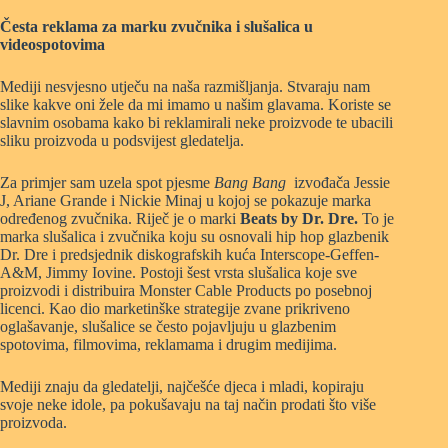
Česta reklama za marku zvučnika i slušalica u
videospotovima
Mediji nesvjesno utječu na naša razmišljanja. Stvaraju nam
slike kakve oni žele da mi imamo u našim glavama. Koriste se
slavnim osobama kako bi reklamirali neke proizvode te ubacili
sliku proizvoda u podsvijest gledatelja.
Za primjer sam uzela spot pjesme
Bang Bang
izvođača Jessie
J, Ariane Grande i Nickie Minaj u kojoj se pokazuje marka
određenog zvučnika. Riječ je o marki
Beats by Dr. Dre.
To je
marka slušalica i zvučnika koju su osnovali hip hop glazbenik
Dr. Dre i predsjednik diskografskih kuća Interscope-Geffen-
A&M, Jimmy Iovine. Postoji šest vrsta slušalica koje sve
proizvodi i distribuira Monster Cable Products po posebnoj
licenci. Kao dio marketinške strategije zvane prikriveno
oglašavanje, slušalice se često pojavljuju u glazbenim
spotovima, filmovima, reklamama i drugim medijima.
Mediji znaju da gledatelji, najčešće djeca i mladi, kopiraju
svoje neke idole, pa pokušavaju na taj način prodati što više
proizvoda.