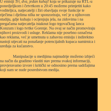
U emisiji
Tri, dva, jedan kuhaj!
koja se prikazuje na RTL-u
ponedjeljkom i četvrtkom u 20:45 možemo primjetiti kako
voditeljica, natjecatelji i žiri obavljaju svoje funkcije te
riječima i djelima ništa ne sponzoriraju, već je u njihovom
studiju, gdje kuhaju i ocijenjuju jela, na zidovima i na
pregačama natjecatelja istaknut logo trgovačkog lanca
Konzum i logo tvrtke Gorenje. Na ovaj se način promoviraju
njihovi proizvodi i usluge. Reklama nije posebno označena
kao reklama, već je umetnuta u zabavnu emisiju i indirektno
nastoji utjecati na ponašanje potencijalnih kupaca namirnica i
uređaja za kućanstvo.
Manipulacije u medijima najmudrije možemo izbjeći
na način da gradimo vlastiti stav prema svakoj informaciji,
provjeravamo izvore i kritički se odnosimo prema sadržajima
koji nam se nude posredstvom medija.