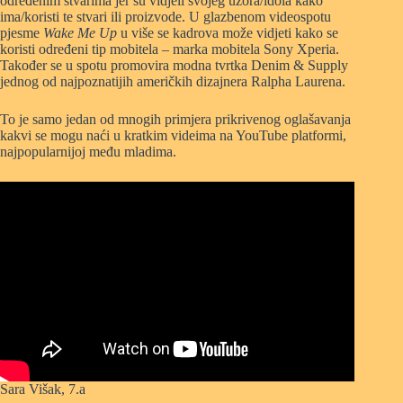
određenim stvarima jer su vidjeli svojeg uzora/idola kako
ima/koristi te stvari ili proizvode. U glazbenom videospotu
pjesme
Wake Me Up
u više se kadrova može vidjeti kako se
koristi određeni tip mobitela – marka mobitela Sony Xperia.
Također se u spotu promovira modna tvrtka Denim & Supply
jednog od najpoznatijih američkih dizajnera Ralpha Laurena.
To je samo jedan od mnogih primjera prikrivenog oglašavanja
kakvi se mogu naći u kratkim videima na YouTube platformi,
najpopularnijoj među mladima.
Sara Višak, 7.a