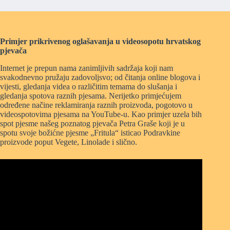
Primjer prikrivenog oglašavanja u videosopotu hrvatskog
pjevača
Internet je prepun nama zanimljivih sadržaja koji nam
svakodnevno pružaju zadovoljsvo; od čitanja online blogova i
vijesti, gledanja videa o različitim temama do slušanja i
gledanja spotova raznih pjesama. Nerijetko primjećujem
određene načine reklamiranja raznih proizvoda, pogotovo u
videospotovima pjesama na YouTube-u. Kao primjer uzela bih
spot pjesme našeg poznatog pjevača Petra Graše koji je u
spotu svoje božićne pjesme „Fritula“ isticao Podravkine
proizvode poput Vegete, Linolade i slično.