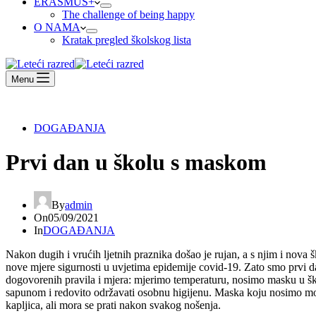
ERASMUS+
The challenge of being happy
O NAMA
Kratak pregled školskog lista
Menu
DOGAĐANJA
Prvi dan u školu s maskom
By
admin
On
05/09/2021
In
DOGAĐANJA
Nakon dugih i vrućih ljetnih praznika došao je rujan, a s njim i nova
nove mjere sigurnosti u uvjetima epidemije covid-19. Zato smo prvi dan
dogovorenih pravila i mjera: mjerimo temperaturu, nosimo masku u škol
sapunom i redovito održavati osobnu higijenu. Maska koju nosimo mora b
kapljica, ali mora se prati nakon svakog nošenja.