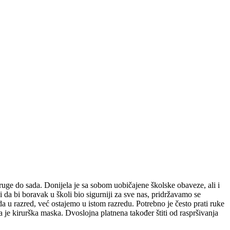
ruge do sada. Donijela je sa sobom uobičajene školske obaveze, ali i
 da bi boravak u školi bio sigurniji za sve nas, pridržavamo se
 u razred, već ostajemo u istom razredu. Potrebno je često prati ruke
a je kirurška maska. Dvoslojna platnena također štiti od raspršivanja