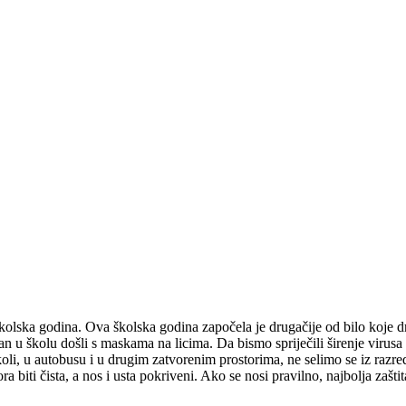
 školska godina. Ova školska godina započela je drugačije od bilo koje d
 u školu došli s maskama na licima. Da bismo spriječili širenje virusa i
i, u autobusu i u drugim zatvorenim prostorima, ne selimo se iz razreda
iti čista, a nos i usta pokriveni. Ako se nosi pravilno, najbolja zaštit