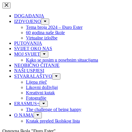
Preskoči
na
sadržaj
DOGAĐANJA
IZDVOJENO
Tema broja 2024 – Đuro Ester
60 godina naše škole
Virtualne izložbe
PUTOVANJA
SVIJET OKO NAS
MOJ SVIJET
Kako se nosim u posebnim situacijama
NEOBIČNO ČITANJE
NAŠI USPJESI
STVARALAŠTVO
Lijepa riječ
Likovni doživljaj
Kreativni kutak
Fotografije
ERASMUS+
The challenge of being happy
O NAMA
Kratak pregled školskog lista
Osnovna škola "Đuro Ester"