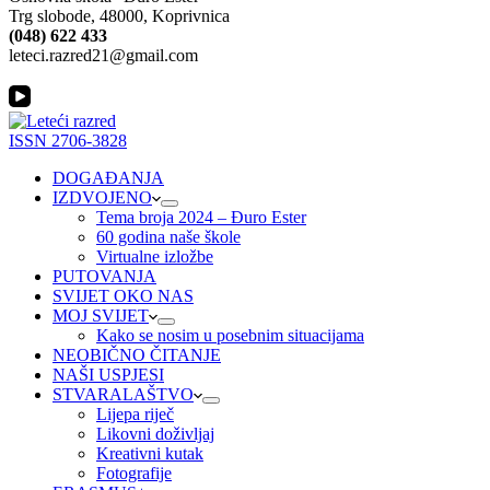
Trg slobode, 48000, Koprivnica
(048) 622 433
leteci.razred21@gmail.com
ISSN 2706-3828
DOGAĐANJA
IZDVOJENO
Tema broja 2024 – Đuro Ester
60 godina naše škole
Virtualne izložbe
PUTOVANJA
SVIJET OKO NAS
MOJ SVIJET
Kako se nosim u posebnim situacijama
NEOBIČNO ČITANJE
NAŠI USPJESI
STVARALAŠTVO
Lijepa riječ
Likovni doživljaj
Kreativni kutak
Fotografije