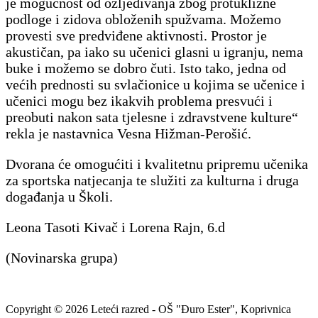
je mogućnost od ozljeđivanja zbog protuklizne
podloge i zidova obloženih spužvama. Možemo
provesti sve predviđene aktivnosti. Prostor je
akustičan, pa iako su učenici glasni u igranju, nema
buke i možemo se dobro čuti. Isto tako, jedna od
većih prednosti su svlačionice u kojima se učenice i
učenici mogu bez ikakvih problema presvući i
preobuti nakon sata tjelesne i zdravstvene kulture“
rekla je nastavnica Vesna Hižman-Perošić.
Dvorana će omogućiti i kvalitetnu pripremu učenika
za sportska natjecanja te služiti za kulturna i druga
događanja u Školi.
Leona Tasoti Kivač i Lorena Rajn, 6.d
(Novinarska grupa)
Copyright © 2026 Leteći razred - OŠ "Đuro Ester", Koprivnica