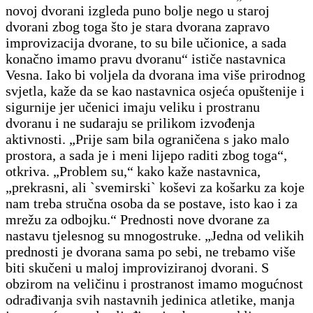
novoj dvorani izgleda puno bolje nego u staroj
dvorani zbog toga što je stara dvorana zapravo
improvizacija dvorane, to su bile učionice, a sada
konačno imamo pravu dvoranu“ ističe nastavnica
Vesna. Iako bi voljela da dvorana ima više prirodnog
svjetla, kaže da se kao nastavnica osjeća opuštenije i
sigurnije jer učenici imaju veliku i prostranu
dvoranu i ne sudaraju se prilikom izvođenja
aktivnosti. „Prije sam bila ograničena s jako malo
prostora, a sada je i meni lijepo raditi zbog toga“,
otkriva. „Problem su,“ kako kaže nastavnica,
„prekrasni, ali `svemirski` koševi za košarku za koje
nam treba stručna osoba da se postave, isto kao i za
mrežu za odbojku.“ Prednosti nove dvorane za
nastavu tjelesnog su mnogostruke. „Jedna od velikih
prednosti je dvorana sama po sebi, ne trebamo više
biti skučeni u maloj improviziranoj dvorani. S
obzirom na veličinu i prostranost imamo mogućnost
odrađivanja svih nastavnih jedinica atletike, manja