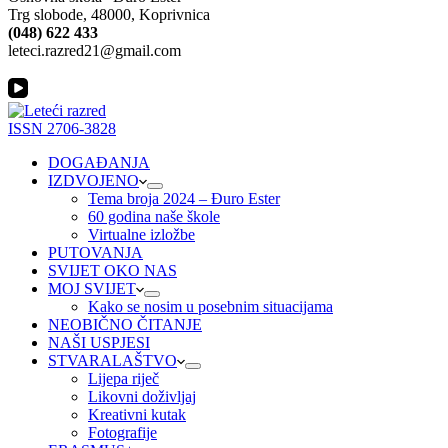
Trg slobode, 48000, Koprivnica
(048) 622 433
leteci.razred21@gmail.com
ISSN 2706-3828
DOGAĐANJA
IZDVOJENO
Tema broja 2024 – Đuro Ester
60 godina naše škole
Virtualne izložbe
PUTOVANJA
SVIJET OKO NAS
MOJ SVIJET
Kako se nosim u posebnim situacijama
NEOBIČNO ČITANJE
NAŠI USPJESI
STVARALAŠTVO
Lijepa riječ
Likovni doživljaj
Kreativni kutak
Fotografije