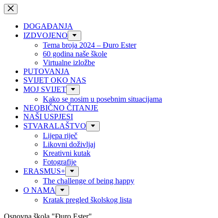
Preskoči
na
sadržaj
DOGAĐANJA
IZDVOJENO
Tema broja 2024 – Đuro Ester
60 godina naše škole
Virtualne izložbe
PUTOVANJA
SVIJET OKO NAS
MOJ SVIJET
Kako se nosim u posebnim situacijama
NEOBIČNO ČITANJE
NAŠI USPJESI
STVARALAŠTVO
Lijepa riječ
Likovni doživljaj
Kreativni kutak
Fotografije
ERASMUS+
The challenge of being happy
O NAMA
Kratak pregled školskog lista
Osnovna škola "Đuro Ester"