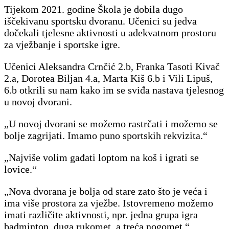
Tijekom 2021. godine Škola je dobila dugo
iščekivanu sportsku dvoranu. Učenici su jedva
dočekali tjelesne aktivnosti u adekvatnom prostoru
za vježbanje i sportske igre.
Učenici Aleksandra Crnčić 2.b, Franka Tasoti Kivač
2.a, Dorotea Biljan 4.a, Marta Kiš 6.b i Vili Lipuš,
6.b otkrili su nam kako im se sviđa nastava tjelesnog
u novoj dvorani.
„U novoj dvorani se možemo rastrčati i možemo se
bolje zagrijati. Imamo puno sportskih rekvizita.“
„Najviše volim gađati loptom na koš i igrati se
lovice.“
„Nova dvorana je bolja od stare zato što je veća i
ima više prostora za vježbe. Istovremeno možemo
imati različite aktivnosti, npr. jedna grupa igra
badminton, duga rukomet, a treća nogomet.“