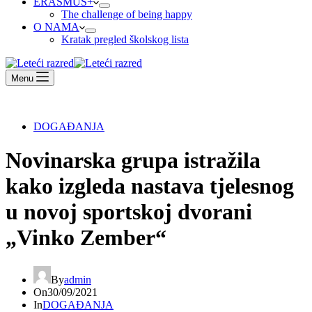
ERASMUS+
The challenge of being happy
O NAMA
Kratak pregled školskog lista
Menu
DOGAĐANJA
Novinarska grupa istražila
kako izgleda nastava tjelesnog
u novoj sportskoj dvorani
„Vinko Zember“
By
admin
On
30/09/2021
In
DOGAĐANJA