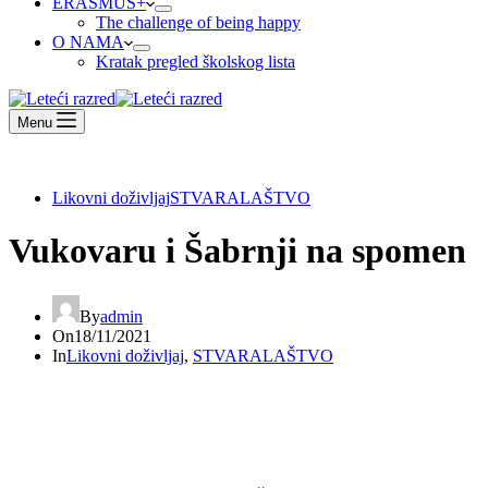
ERASMUS+
The challenge of being happy
O NAMA
Kratak pregled školskog lista
Menu
Likovni doživljaj
STVARALAŠTVO
Vukovaru i Šabrnji na spomen
By
admin
On
18/11/2021
In
Likovni doživljaj
,
STVARALAŠTVO