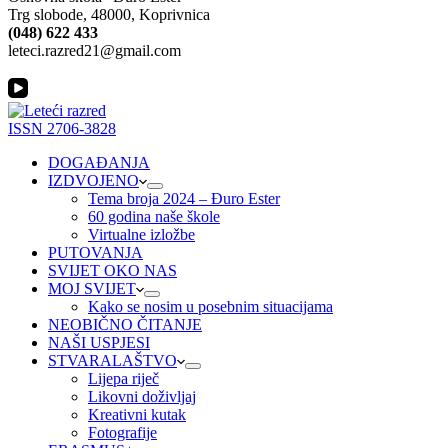
Trg slobode, 48000, Koprivnica
(048) 622 433
leteci.razred21@gmail.com
ISSN 2706-3828
DOGAĐANJA
IZDVOJENO
Tema broja 2024 – Đuro Ester
60 godina naše škole
Virtualne izložbe
PUTOVANJA
SVIJET OKO NAS
MOJ SVIJET
Kako se nosim u posebnim situacijama
NEOBIČNO ČITANJE
NAŠI USPJESI
STVARALAŠTVO
Lijepa riječ
Likovni doživljaj
Kreativni kutak
Fotografije