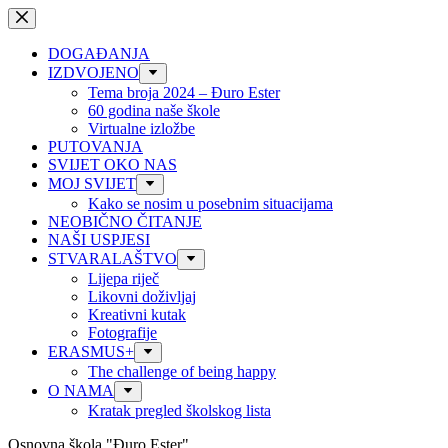
Preskoči
na
sadržaj
DOGAĐANJA
IZDVOJENO
Tema broja 2024 – Đuro Ester
60 godina naše škole
Virtualne izložbe
PUTOVANJA
SVIJET OKO NAS
MOJ SVIJET
Kako se nosim u posebnim situacijama
NEOBIČNO ČITANJE
NAŠI USPJESI
STVARALAŠTVO
Lijepa riječ
Likovni doživljaj
Kreativni kutak
Fotografije
ERASMUS+
The challenge of being happy
O NAMA
Kratak pregled školskog lista
Osnovna škola "Đuro Ester"