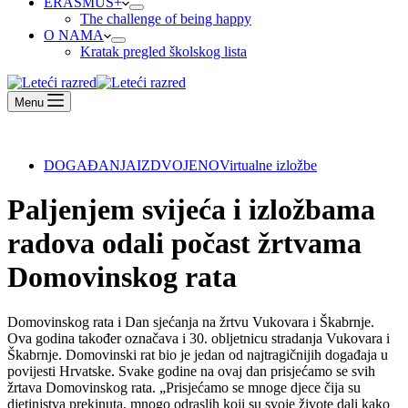
ERASMUS+
The challenge of being happy
O NAMA
Kratak pregled školskog lista
Menu
DOGAĐANJA
IZDVOJENO
Virtualne izložbe
Paljenjem svijeća i izložbama
radova odali počast žrtvama
Domovinskog rata
Domovinskog rata i Dan sjećanja na žrtvu Vukovara i Škabrnje.
Ova godina također označava i 30. obljetnicu stradanja Vukovara i
Škabrnje. Domovinski rat bio je jedan od najtragičnijih događaja u
povijesti Hrvatske. Svake godine na ovaj dan prisjećamo se svih
žrtava Domovinskog rata. „Prisjećamo se mnoge djece čija su
djetinjstva prekinuta, mnogo odraslih koji su svoje živote dali kako