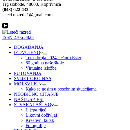
Trg slobode, 48000, Koprivnica
(048) 622 433
leteci.razred21@gmail.com
ISSN 2706-3828
DOGAĐANJA
IZDVOJENO
Tema broja 2024 – Đuro Ester
60 godina naše škole
Virtualne izložbe
PUTOVANJA
SVIJET OKO NAS
MOJ SVIJET
Kako se nosim u posebnim situacijama
NEOBIČNO ČITANJE
NAŠI USPJESI
STVARALAŠTVO
Lijepa riječ
Likovni doživljaj
Kreativni kutak
Fotografije