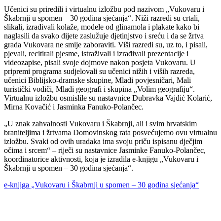
Učenici su priredili i virtualnu izložbu pod nazivom „Vukovaru i
Škabrnji u spomen – 30 godina sjećanja“. Niži razredi su crtali,
slikali, izrađivali kolaže, modele od glinamola i plakate kako bi
naglasili da svako dijete zaslužuje djetinjstvo i sreću i da se žrtva
grada Vukovara ne smije zaboraviti. Viši razredi su, uz to, i pisali,
pjevali, recitirali pjesme, istraživali i izrađivali prezentacije i
videozapise, pisali svoje dojmove nakon posjeta Vukovaru. U
pripremi programa sudjelovali su učenici nižih i viših razreda,
učenici Biblijsko-dramske skupine, Mladi povjesničari, Mali
turistički vodiči, Mladi geografi i skupina „Volim geografiju“.
Virtualnu izložbu osmislile su nastavnice Dubravka Vajdić Kolarić,
Mirna Kovačić i Jasminka Fanuko-Polančec.
„U znak zahvalnosti Vukovaru i Škabrnji, ali i svim hrvatskim
braniteljima i žrtvama Domovinskog rata posvećujemo ovu virtualnu
izložbu. Svaki od ovih uradaka ima svoju priču ispisanu dječjim
očima i srcem“ – riječi su nastavnice Jasminke Fanuko-Polančec,
koordinatorice aktivnosti, koja je izradila e-knjigu „Vukovaru i
Škabrnji u spomen – 30 godina sjećanja“.
e-knjiga „Vukovaru i Škabrnji u spomen – 30 godina sjećanja“