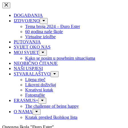
Preskoči
na
sadržaj
DOGAĐANJA
IZDVOJENO
Tema broja 2024 – Đuro Ester
60 godina naše škole
Virtualne izložbe
PUTOVANJA
SVIJET OKO NAS
MOJ SVIJET
Kako se nosim u posebnim situacijama
NEOBIČNO ČITANJE
NAŠI USPJESI
STVARALAŠTVO
Lijepa riječ
Likovni doživljaj
Kreativni kutak
Fotografije
ERASMUS+
The challenge of being happy
O NAMA
Kratak pregled školskog lista
Osnovna škola "Đuro Ester"