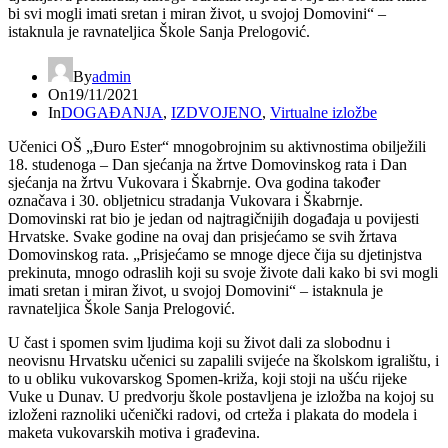
bi svi mogli imati sretan i miran život, u svojoj Domovini“ –
istaknula je ravnateljica Škole Sanja Prelogović.
By
admin
On
19/11/2021
In
DOGAĐANJA
,
IZDVOJENO
,
Virtualne izložbe
Učenici OŠ „Đuro Ester“ mnogobrojnim su aktivnostima obilježili
18. studenoga – Dan sjećanja na žrtve Domovinskog rata i Dan
sjećanja na žrtvu Vukovara i Škabrnje. Ova godina također
označava i 30. obljetnicu stradanja Vukovara i Škabrnje.
Domovinski rat bio je jedan od najtragičnijih događaja u povijesti
Hrvatske. Svake godine na ovaj dan prisjećamo se svih žrtava
Domovinskog rata. „Prisjećamo se mnoge djece čija su djetinjstva
prekinuta, mnogo odraslih koji su svoje živote dali kako bi svi mogli
imati sretan i miran život, u svojoj Domovini“ – istaknula je
ravnateljica Škole Sanja Prelogović.
U čast i spomen svim ljudima koji su život dali za slobodnu i
neovisnu Hrvatsku učenici su zapalili svijeće na školskom igralištu, i
to u obliku vukovarskog Spomen-križa, koji stoji na ušću rijeke
Vuke u Dunav. U predvorju škole postavljena je izložba na kojoj su
izloženi raznoliki učenički radovi, od crteža i plakata do modela i
maketa vukovarskih motiva i građevina.