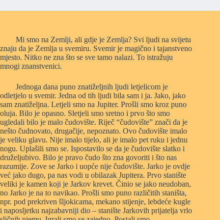
Mi smo na Zemlji, ali gdje je Zemlja? Svi ljudi na svijetu
znaju da je Zemlja u svemiru. Svemir je magično i tajanstveno
mjesto. Nitko ne zna što se sve tamo nalazi. To istražuju
mnogi znanstvenici.
Jednoga dana puno znatiželjnih ljudi letjelicom je
odletjelo u svemir. Jedna od tih ljudi bila sam i ja. Jako, jako
sam znatiželjna. Letjeli smo na Jupiter. Prošli smo kroz puno
oluja. Bilo je opasno. Sletjeli smo sretno i prvo što smo
ugledali bilo je malo čudovište. Riječ “čudovište” znači da je
nešto čudnovato, drugačije, nepoznato. Ovo čudovište imalo
je veliku glavu. Nije imalo tijelo, ali je imalo pet ruku i jednu
nogu. Uplašili smo se. Ispostavilo se da je čudovište slatko i
druželjubivo. Bilo je pravo čudo što zna govoriti i što nas
razumije. Zove se Jarko i uopće nije čudovište. Jarko je ovdje
već jako dugo, pa nas vodi u obilazak Jupitera. Prvo stanište
veliki je kamen koji je Jarkov krevet. Činio se jako neudoban,
no Jarko je na to navikao. Prošli smo puno različitih staništa,
npr. pod prekriven šljokicama, mekano stijenje, lebdeće kugle
i naposljetku najzabavniji dio – stanište Jarkovih prijatelja vrlo
sličnih njemu. Igrali smo se zajedno. Postali smo