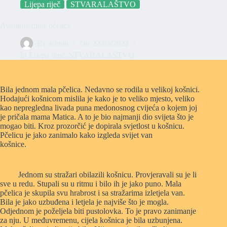
Lijepa riječ
STVARALAŠTVO
Avanture male pčelice
By
admin
On
22/03/2022
In
Lijepa riječ
,
STVARALAŠTVO
Bila jednom mala pčelica. Nedavno se rodila u velikoj košnici.
Hodajući košnicom mislila je kako je to veliko mjesto, veliko
kao nepregledna livada puna medonosnog cvijeća o kojem joj
je pričala mama Matica. A to je bio najmanji dio svijeta što je
mogao biti. Kroz prozorčić je dopirala svjetlost u košnicu.
Pčelicu je jako zanimalo kako izgleda svijet van
košnice.
Jednom su stražari obilazili košnicu. Provjeravali su je li
sve u redu. Stupali su u ritmu i bilo ih je jako puno. Mala
pčelica je skupila svu hrabrost i sa stražarima izletjela van.
Bila je jako uzbuđena i letjela je najviše što je mogla.
Odjednom je poželjela biti pustolovka. To je pravo zanimanje
za nju. U međuvremenu, cijela košnica je bila uzbunjena.