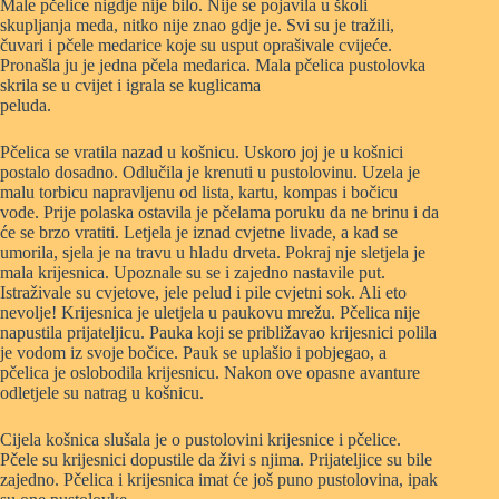
Male pčelice nigdje nije bilo. Nije se pojavila u školi
skupljanja meda, nitko nije znao gdje je. Svi su je tražili,
čuvari i pčele medarice koje su usput oprašivale cvijeće.
Pronašla ju je jedna pčela medarica. Mala pčelica pustolovka
skrila se u cvijet i igrala se kuglicama
peluda.
Pčelica se vratila nazad u košnicu. Uskoro joj je u košnici
postalo dosadno. Odlučila je krenuti u pustolovinu. Uzela je
malu torbicu napravljenu od lista, kartu, kompas i bočicu
vode. Prije polaska ostavila je pčelama poruku da ne brinu i da
će se brzo vratiti. Letjela je iznad cvjetne livade, a kad se
umorila, sjela je na travu u hladu drveta. Pokraj nje sletjela je
mala krijesnica. Upoznale su se i zajedno nastavile put.
Istraživale su cvjetove, jele pelud i pile cvjetni sok. Ali eto
nevolje! Krijesnica je uletjela u paukovu mrežu. Pčelica nije
napustila prijateljicu. Pauka koji se približavao krijesnici polila
je vodom iz svoje bočice. Pauk se uplašio i pobjegao, a
pčelica je oslobodila krijesnicu. Nakon ove opasne avanture
odletjele su natrag u košnicu.
Cijela košnica slušala je o pustolovini krijesnice i pčelice.
Pčele su krijesnici dopustile da živi s njima. Prijateljice su bile
zajedno. Pčelica i krijesnica imat će još puno pustolovina, ipak