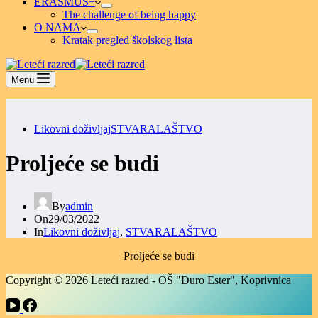
ERASMUS+
The challenge of being happy
O NAMA
Kratak pregled školskog lista
Menu
Likovni doživljaj
STVARALAŠTVO
Proljeće se budi
By
admin
On
29/03/2022
In
Likovni doživljaj
,
STVARALAŠTVO
Proljeće se budi
Copyright © 2026 Leteći razred - OŠ "Đuro Ester", Koprivnica