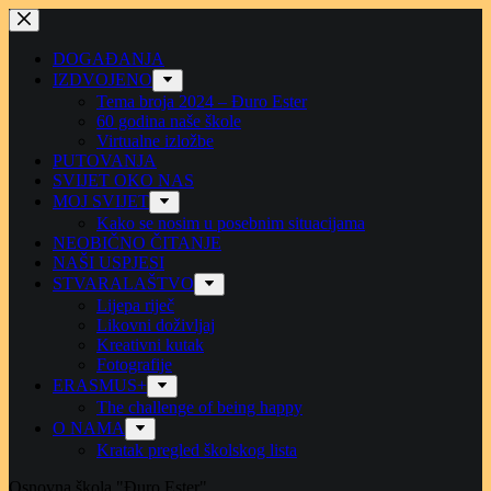
Preskoči
na
sadržaj
DOGAĐANJA
IZDVOJENO
Tema broja 2024 – Đuro Ester
60 godina naše škole
Virtualne izložbe
PUTOVANJA
SVIJET OKO NAS
MOJ SVIJET
Kako se nosim u posebnim situacijama
NEOBIČNO ČITANJE
NAŠI USPJESI
STVARALAŠTVO
Lijepa riječ
Likovni doživljaj
Kreativni kutak
Fotografije
ERASMUS+
The challenge of being happy
O NAMA
Kratak pregled školskog lista
Osnovna škola "Đuro Ester"