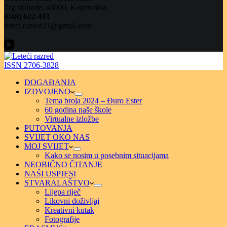
Trg slobode, 48000, Koprivnica
(048) 622 433
leteci.razred21@gmail.com
ISSN 2706-3828
DOGAĐANJA
IZDVOJENO
Tema broja 2024 – Đuro Ester
60 godina naše škole
Virtualne izložbe
PUTOVANJA
SVIJET OKO NAS
MOJ SVIJET
Kako se nosim u posebnim situacijama
NEOBIČNO ČITANJE
NAŠI USPJESI
STVARALAŠTVO
Lijepa riječ
Likovni doživljaj
Kreativni kutak
Fotografije