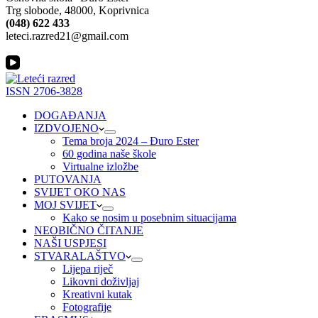
Trg slobode, 48000, Koprivnica
(048) 622 433
leteci.razred21@gmail.com
ISSN 2706-3828
DOGAĐANJA
IZDVOJENO
Tema broja 2024 – Đuro Ester
60 godina naše škole
Virtualne izložbe
PUTOVANJA
SVIJET OKO NAS
MOJ SVIJET
Kako se nosim u posebnim situacijama
NEOBIČNO ČITANJE
NAŠI USPJESI
STVARALAŠTVO
Lijepa riječ
Likovni doživljaj
Kreativni kutak
Fotografije