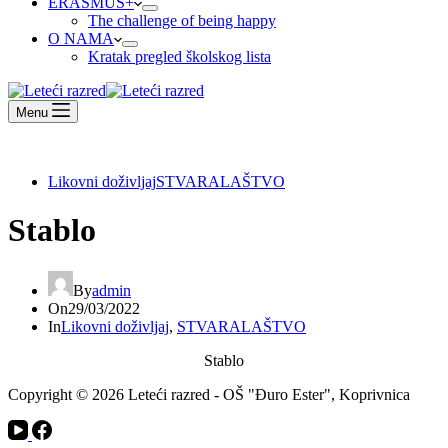
ERASMUS+
The challenge of being happy
O NAMA
Kratak pregled školskog lista
Menu
Likovni doživljaj
STVARALAŠTVO
Stablo
By
admin
On
29/03/2022
In
Likovni doživljaj
,
STVARALAŠTVO
Stablo
Copyright © 2026 Leteći razred - OŠ "Đuro Ester", Koprivnica