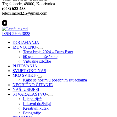
Trg slobode, 48000, Koprivnica
(048) 622 433
leteci.razred21@gmail.com
ISSN 2706-3828
DOGAĐANJA
IZDVOJENO
Tema broja 2024 – Đuro Ester
60 godina naše škole
Virtualne izložbe
PUTOVANJA
SVIJET OKO NAS
MOJ SVIJET
Kako se nosim u posebnim situacijama
NEOBIČNO ČITANJE
NAŠI USPJESI
STVARALAŠTVO
Lijepa riječ
Likovni doživljaj
Kreativni kutak
Fotografije