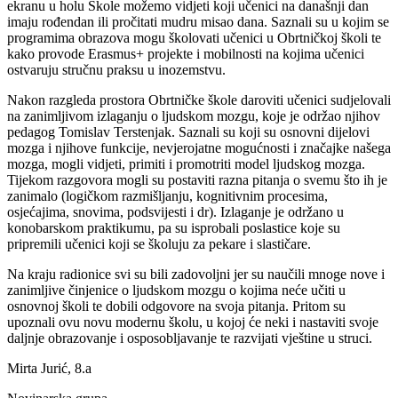
ekranu u holu Škole možemo vidjeti koji učenici na današnji dan
imaju rođendan ili pročitati mudru misao dana. Saznali su u kojim se
programima obrazova mogu školovati učenici u Obrtničkoj školi te
kako provode Erasmus+ projekte i mobilnosti na kojima učenici
ostvaruju stručnu praksu u inozemstvu.
Nakon razgleda prostora Obrtničke škole daroviti učenici sudjelovali
na zanimljivom izlaganju o ljudskom mozgu, koje je održao njihov
pedagog Tomislav Terstenjak. Saznali su koji su osnovni dijelovi
mozga i njihove funkcije, nevjerojatne mogućnosti i značajke našega
mozga, mogli vidjeti, primiti i promotriti model ljudskog mozga.
Tijekom razgovora mogli su postaviti razna pitanja o svemu što ih je
zanimalo (logičkom razmišljanju, kognitivnim procesima,
osjećajima, snovima, podsvijesti i dr). Izlaganje je održano u
konobarskom praktikumu, pa su isprobali poslastice koje su
pripremili učenici koji se školuju za pekare i slastičare.
Na kraju radionice svi su bili zadovoljni jer su naučili mnoge nove i
zanimljive činjenice o ljudskom mozgu o kojima neće učiti u
osnovnoj školi te dobili odgovore na svoja pitanja. Pritom su
upoznali ovu novu modernu školu, u kojoj će neki i nastaviti svoje
daljnje obrazovanje i osposobljavanje te razvijati vještine u struci.
Mirta Jurić, 8.a