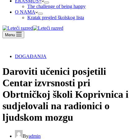
ERASMUS+
The challenge of being happy
O NAMA
Kratak pregled školskog lista
Menu
DOGAĐANJA
Daroviti učenici posjetili
Centar izvrsnosti pri
Obrtničkoj školi Koprivnica i
sudjelovali na radionici o
ljudskom mozgu
By
admin