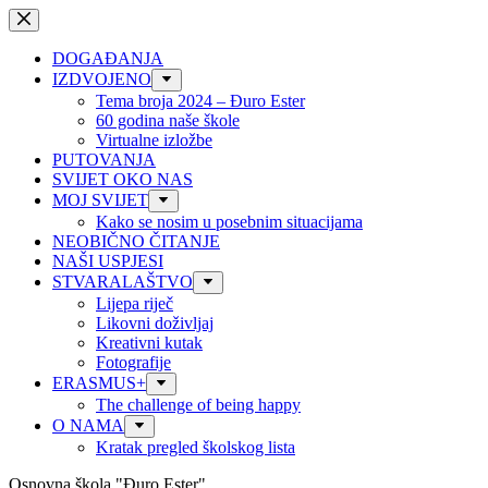
Preskoči
na
sadržaj
DOGAĐANJA
IZDVOJENO
Tema broja 2024 – Đuro Ester
60 godina naše škole
Virtualne izložbe
PUTOVANJA
SVIJET OKO NAS
MOJ SVIJET
Kako se nosim u posebnim situacijama
NEOBIČNO ČITANJE
NAŠI USPJESI
STVARALAŠTVO
Lijepa riječ
Likovni doživljaj
Kreativni kutak
Fotografije
ERASMUS+
The challenge of being happy
O NAMA
Kratak pregled školskog lista
Osnovna škola "Đuro Ester"