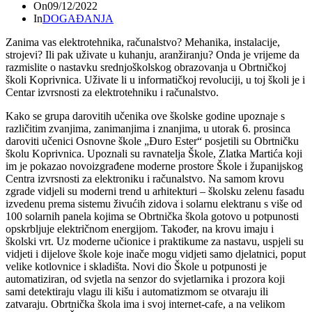
On
09/12/2022
In
DOGAĐANJA
Zanima vas elektrotehnika, računalstvo? Mehanika, instalacije,
strojevi? Ili pak uživate u kuhanju, aranžiranju? Onda je vrijeme da
razmislite o nastavku srednjoškolskog obrazovanja u Obrtničkoj
školi Koprivnica. Uživate li u informatičkoj revoluciji, u toj školi je i
Centar izvrsnosti za elektrotehniku i računalstvo.
Kako se grupa darovitih učenika ove školske godine upoznaje s
različitim zvanjima, zanimanjima i znanjima, u utorak 6. prosinca
daroviti učenici Osnovne škole „Đuro Ester“ posjetili su Obrtničku
školu Koprivnica. Upoznali su ravnatelja Škole, Zlatka Martića koji
im je pokazao novoizgrađene moderne prostore Škole i županijskog
Centra izvrsnosti za elektroniku i računalstvo. Na samom krovu
zgrade vidjeli su moderni trend u arhitekturi – školsku zelenu fasadu
izvedenu prema sistemu živućih zidova i solarnu elektranu s više od
100 solarnih panela kojima se Obrtnička škola gotovo u potpunosti
opskrbljuje električnom energijom. Također, na krovu imaju i
školski vrt. Uz moderne učionice i praktikume za nastavu, uspjeli su
vidjeti i dijelove škole koje inače mogu vidjeti samo djelatnici, poput
velike kotlovnice i skladišta. Novi dio Škole u potpunosti je
automatiziran, od svjetla na senzor do svjetlarnika i prozora koji
sami detektiraju vlagu ili kišu i automatizmom se otvaraju ili
zatvaraju. Obrtnička škola ima i svoj internet-cafe, a na velikom