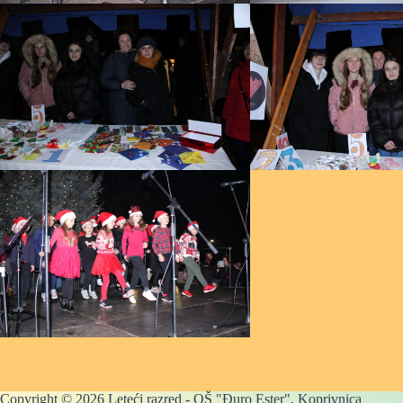
Copyright © 2026 Leteći razred - OŠ "Đuro Ester", Koprivnica