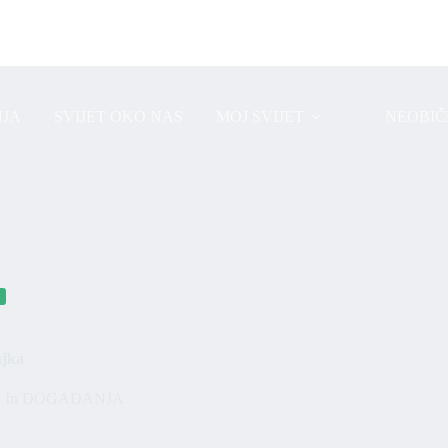
JA
SVIJET OKO NAS
MOJ SVIJET
NEOBIČ
ajka
In
DOGAĐANJA