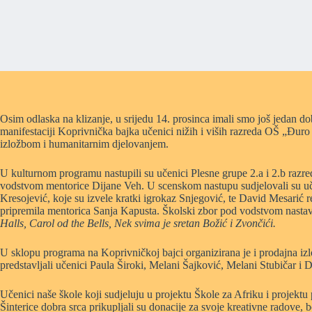
Osim odlaska na klizanje, u srijedu 14. prosinca imali smo još jedan do
manifestaciji Koprivnička bajka učenici nižih i viših razreda OŠ „Đur
izložbom i humanitarnim djelovanjem.
U kulturnom programu nastupili su učenici Plesne grupe 2.a i 2.b razre
vodstvom mentorice Dijane Veh. U scenskom nastupu sudjelovali su uč
Kresojević, koje su izvele kratki igrokaz Snjegović, te David Mesarić 
pripremila mentorica Sanja Kapusta. Školski zbor pod vodstvom nastav
Halls, Carol od the Bells, Nek svima je sretan Božić i Zvončići.
U sklopu programa na Koprivničkoj bajci organizirana je i prodajna i
predstavljali učenici Paula Široki, Melani Šajković, Melani Stubičar i
Učenici naše škole koji sudjeluju u projektu Škole za Afriku i projekt
Šinterice dobra srca prikupljali su donacije za svoje kreativne radove, bo