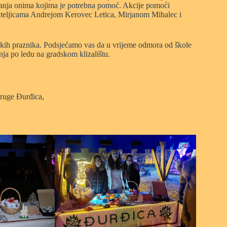
aganja onima kojima je potrebna pomoć. Akcije pomoći
čiteljicama Andrejom Kerovec Letica, Mirjanom Mihalec i
olskih praznika. Podsjećamo vas da u vrijeme odmora od škole
anja po ledu na gradskom klizalištu.
druge Đurđica,