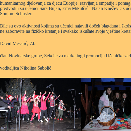
humanitarnog djelovanja za djecu Etiopije, razvijanja empatije i pom
predvodili su učenici Sara Bujan, Ema Mikulčić i Natan Knežević s u
Sonjom Schuster.
Bile su ovo aktivnosti kojima su učenici najavili doček blagdana i šk
ne zaboravite na fizičko kretanje i svakako iskušate svoje vještine kret
David Mesarić, 7.b
član Novinarske grupe, Sekcije za marketing i promociju Učeničke za
voditeljica Nikolina Sabolić