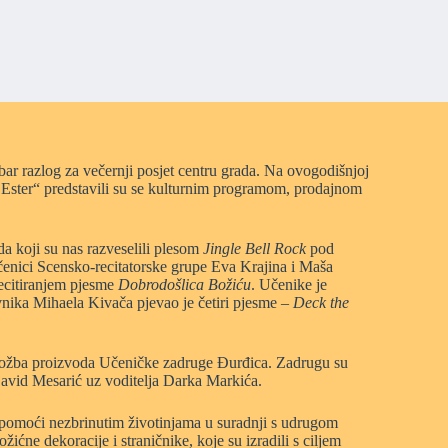
bar razlog za večernji posjet centru grada. Na ovogodišnjoj
o Ester“ predstavili su se kulturnim programom, prodajnom
da koji su nas razveselili plesom
Jingle Bell Rock
pod
enici Scensko-recitatorske grupe Eva Krajina i Maša
recitiranjem pjesme
Dobrodošlica Božiću
. Učenike je
nika Mihaela Kivača pjevao je četiri pjesme –
Deck the
zložba proizvoda Učeničke zadruge Đurđica. Zadrugu su
 David Mesarić uz voditelja Darka Markića.
u pomoći nezbrinutim životinjama u suradnji s udrugom
žićne dekoracije i straničnike, koje su izradili s ciljem