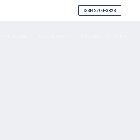
ISSN 2706-3828
NO ČITANJE
NAŠI USPJESI
STVARALAŠTVO