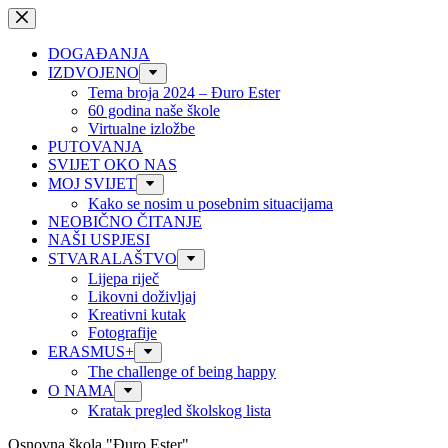
Preskoči
na
sadržaj
DOGAĐANJA
IZDVOJENO
Tema broja 2024 – Đuro Ester
60 godina naše škole
Virtualne izložbe
PUTOVANJA
SVIJET OKO NAS
MOJ SVIJET
Kako se nosim u posebnim situacijama
NEOBIČNO ČITANJE
NAŠI USPJESI
STVARALAŠTVO
Lijepa riječ
Likovni doživljaj
Kreativni kutak
Fotografije
ERASMUS+
The challenge of being happy
O NAMA
Kratak pregled školskog lista
Osnovna škola "Đuro Ester"