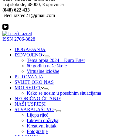
Trg slobode, 48000, Koprivnica
(048) 622 433
leteci.razred21@gmail.com
ISSN 2706-3828
DOGAĐANJA
IZDVOJENO
Tema broja 2024 – Đuro Ester
60 godina naše škole
Virtualne izložbe
PUTOVANJA
SVIJET OKO NAS
MOJ SVIJET
Kako se nosim u posebnim situacijama
NEOBIČNO ČITANJE
NAŠI USPJESI
STVARALAŠTVO
Lijepa riječ
Likovni doživljaj
Kreativni kutak
Fotografije