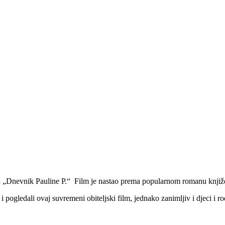
cu „Dnevnik Pauline P.“ Film je nastao prema popularnom romanu knjiž
t i pogledali ovaj suvremeni obiteljski film, jednako zanimljiv i djeci i r