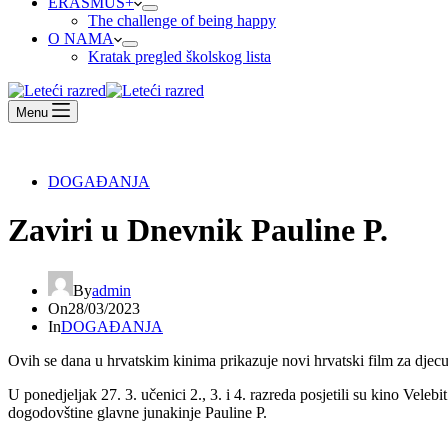
ERASMUS+
The challenge of being happy
O NAMA
Kratak pregled školskog lista
Menu
DOGAĐANJA
Zaviri u Dnevnik Pauline P.
By
admin
On
28/03/2023
In
DOGAĐANJA
Ovih se dana u hrvatskim kinima prikazuje novi hrvatski film za dje
U ponedjeljak 27. 3. učenici 2., 3. i 4. razreda posjetili su kino Velebi
dogodovštine glavne junakinje Pauline P.