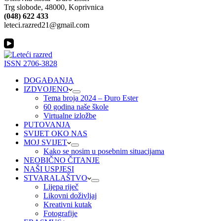
Trg slobode, 48000, Koprivnica
(048) 622 433
leteci.razred21@gmail.com
ISSN 2706-3828
DOGAĐANJA
IZDVOJENO
Tema broja 2024 – Đuro Ester
60 godina naše škole
Virtualne izložbe
PUTOVANJA
SVIJET OKO NAS
MOJ SVIJET
Kako se nosim u posebnim situacijama
NEOBIČNO ČITANJE
NAŠI USPJESI
STVARALAŠTVO
Lijepa riječ
Likovni doživljaj
Kreativni kutak
Fotografije