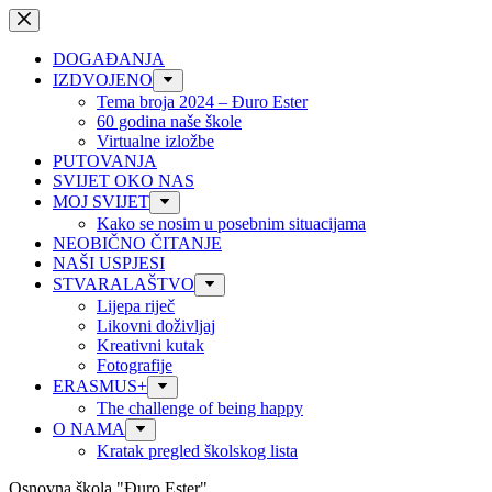
Preskoči
na
sadržaj
DOGAĐANJA
IZDVOJENO
Tema broja 2024 – Đuro Ester
60 godina naše škole
Virtualne izložbe
PUTOVANJA
SVIJET OKO NAS
MOJ SVIJET
Kako se nosim u posebnim situacijama
NEOBIČNO ČITANJE
NAŠI USPJESI
STVARALAŠTVO
Lijepa riječ
Likovni doživljaj
Kreativni kutak
Fotografije
ERASMUS+
The challenge of being happy
O NAMA
Kratak pregled školskog lista
Osnovna škola "Đuro Ester"