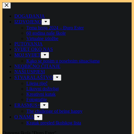
Preskoči
na
sadržaj
DOGAĐANJA
IZDVOJENO
Tema broja 2024 – Đuro Ester
60 godina naše škole
Virtualne izložbe
PUTOVANJA
SVIJET OKO NAS
MOJ SVIJET
Kako se nosim u posebnim situacijama
NEOBIČNO ČITANJE
NAŠI USPJESI
STVARALAŠTVO
Lijepa riječ
Likovni doživljaj
Kreativni kutak
Fotografije
ERASMUS+
The challenge of being happy
O NAMA
Kratak pregled školskog lista
Osnovna škola "Đuro Ester"