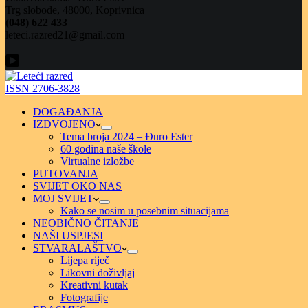
Trg slobode, 48000, Koprivnica
(048) 622 433
leteci.razred21@gmail.com
ISSN 2706-3828
DOGAĐANJA
IZDVOJENO
Tema broja 2024 – Đuro Ester
60 godina naše škole
Virtualne izložbe
PUTOVANJA
SVIJET OKO NAS
MOJ SVIJET
Kako se nosim u posebnim situacijama
NEOBIČNO ČITANJE
NAŠI USPJESI
STVARALAŠTVO
Lijepa riječ
Likovni doživljaj
Kreativni kutak
Fotografije