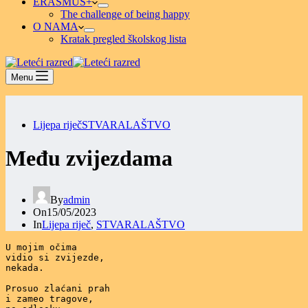
ERASMUS+
The challenge of being happy
O NAMA
Kratak pregled školskog lista
Menu
Lijepa riječ
STVARALAŠTVO
Među zvijezdama
By
admin
On
15/05/2023
In
Lijepa riječ
,
STVARALAŠTVO
U mojim očima

vidio si zvijezde,

nekada.

Prosuo zlaćani prah

i zameo tragove,
