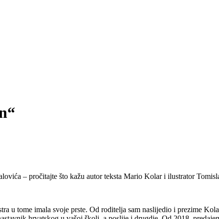
an“
alovića – pročitajte što kažu autor teksta Mario Kolar i ilustrator Tomi
stra u tome imala svoje prste. Od roditelja sam naslijedio i prezime Kol
 nastavnik hrvatskog u vašoj školi, a poslije i drugdje. Od 2018. predaj