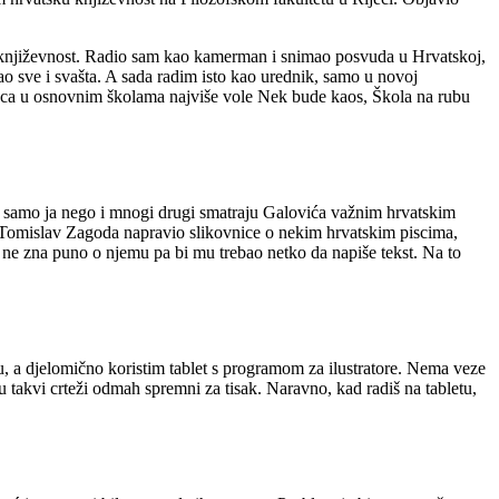
o književnost. Radio sam kao kamerman i snimao posvuda u Hrvatskoj,
o sve i svašta. A sada radim isto kao urednik, samo u novoj
djeca u osnovnim školama najviše vole Nek bude kaos, Škola na rubu
ne samo ja nego i mnogi drugi smatraju Galovića važnim hrvatskim
je Tomislav Zagoda napravio slikovnice o nekim hrvatskim piscima,
i ne zna puno o njemu pa bi mu trebao netko da napiše tekst. Na to
, a djelomično koristim tablet s programom za ilustratore. Nema veze
o su takvi crteži odmah spremni za tisak. Naravno, kad radiš na tabletu,