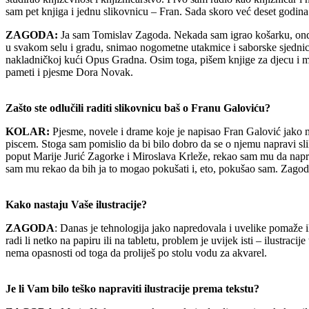
sam pet knjiga i jednu slikovnicu – Fran. Sada skoro već deset godi
ZAGODA:
Ja sam Tomislav Zagoda. Nekada sam igrao košarku, onda 
u svakom selu i gradu, snimao nogometne utakmice i saborske sjednice
nakladničkoj kući Opus Gradna. Osim toga, pišem knjige za djecu i ml
pameti i pjesme Dora Novak.
Zašto ste odlučili raditi slikovnicu baš o Franu Galoviću?
KOLAR:
Pjesme, novele i drame koje je napisao Fran Galović jako 
piscem. Stoga sam pomislio da bi bilo dobro da se o njemu napravi sl
poput Marije Jurić Zagorke i Miroslava Krleže, rekao sam mu da naprav
sam mu rekao da bih ja to mogao pokušati i, eto, pokušao sam. Zagoda 
Kako nastaju Vaše ilustracije?
ZAGODA
: Danas je tehnologija jako napredovala i uvelike pomaže 
radi li netko na papiru ili na tabletu, problem je uvijek isti – ilustrac
nema opasnosti od toga da proliješ po stolu vodu za akvarel.
Je li Vam bilo teško napraviti ilustracije prema tekstu?