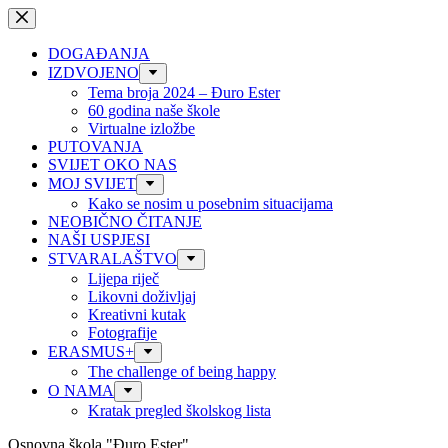
Preskoči
na
sadržaj
DOGAĐANJA
IZDVOJENO
Tema broja 2024 – Đuro Ester
60 godina naše škole
Virtualne izložbe
PUTOVANJA
SVIJET OKO NAS
MOJ SVIJET
Kako se nosim u posebnim situacijama
NEOBIČNO ČITANJE
NAŠI USPJESI
STVARALAŠTVO
Lijepa riječ
Likovni doživljaj
Kreativni kutak
Fotografije
ERASMUS+
The challenge of being happy
O NAMA
Kratak pregled školskog lista
Osnovna škola "Đuro Ester"