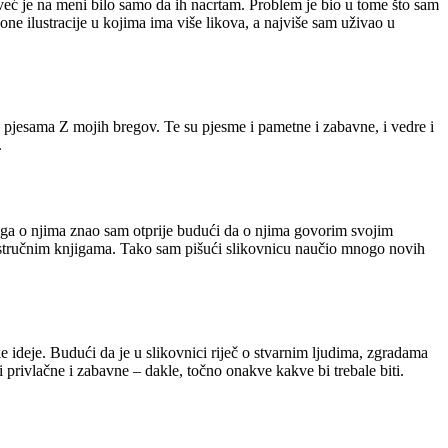
, već je na meni bilo samo da ih nacrtam. Problem je bio u tome što sam
one ilustracije u kojima ima više likova, a najviše sam uživao u
 pjesama Z mojih bregov. Te su pjesme i pametne i zabavne, i vedre i
.
toga o njima znao sam otprije budući da o njima govorim svojim
 i stručnim knjigama. Tako sam pišući slikovnicu naučio mnogo novih
e ideje. Budući da je u slikovnici riječ o stvarnim ljudima, zgradama
u i privlačne i zabavne – dakle, točno onakve kakve bi trebale biti.