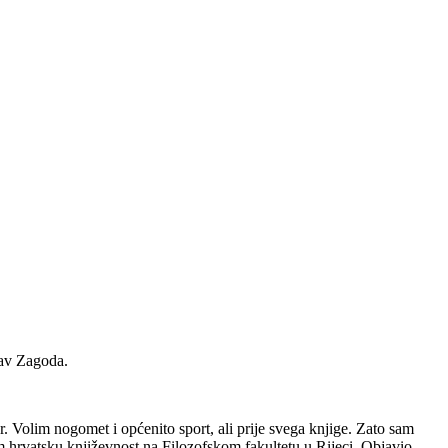
slav Zagoda.
ar. Volim nogomet i općenito sport, ali prije svega knjige. Zato sam
em hrvatsku književnost na Filozofskom fakultetu u Rijeci. Objavio