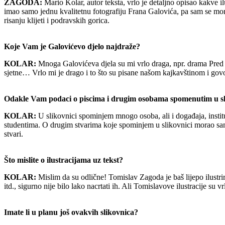
ZAGODA:
Mario Kolar, autor teksta, vrlo je detaljno opisao kakve i
imao samo jednu kvalitetnu fotografiju Frana Galovića, pa sam se morao
risanju klijeti i podravskih gorica.
Koje Vam je Galovićevo djelo najdraže?
KOLAR:
Mnoga Galovićeva djela su mi vrlo draga, npr. drama Pred s
sjetne… Vrlo mi je drago i to što su pisane našom kajkavštinom i govor
Odakle Vam podaci o piscima i drugim osobama spomenutim u sl
KOLAR:
U slikovnici spominjem mnogo osoba, ali i događaja, instit
studentima. O drugim stvarima koje spominjem u slikovnici morao sam 
stvari.
Što mislite o ilustracijama uz tekst?
KOLAR:
Mislim da su odlične! Tomislav Zagoda je baš lijepo ilustrir
itd., sigurno nije bilo lako nacrtati ih. Ali Tomislavove ilustracije su
Imate li u planu još ovakvih slikovnica?