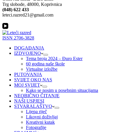
Trg slobode, 48000, Koprivnica
(048) 622 433
leteci.razred21@gmail.com
ISSN 2706-3828
DOGAĐANJA
IZDVOJENO
Tema broja 2024 – Đuro Ester
60 godina naše škole
Virtualne izložbe
PUTOVANJA
SVIJET OKO NAS
MOJ SVIJET
Kako se nosim u posebnim situacijama
NEOBIČNO ČITANJE
NAŠI USPJESI
STVARALAŠTVO
Lijepa riječ
Likovni doživljaj
Kreativni kutak
Fotografije