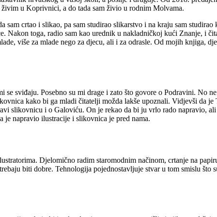
na živim u Koprivnici, a do tada sam živio u rodnim Molvama.
sam crtao i slikao, pa sam studirao slikarstvo i na kraju sam studira
. Nakon toga, radio sam kao urednik u nakladničkoj kući Znanje, i čita
ade, više za mlade nego za djecu, ali i za odrasle. Od mojih knjiga, 
mi se sviđaju. Posebno su mi drage i zato što govore o Podravini. No 
ikovnica kako bi ga mladi čitatelji možda lakše upoznali. Vidjevši da 
i slikovnicu i o Galoviću. On je rekao da bi ju vrlo rado napravio, al
je napravio ilustracije i slikovnica je pred nama.
ilustratorima. Djelomično radim staromodnim načinom, crtanje na papiru
ije trebaju biti dobre. Tehnologija pojednostavljuje stvar u tom smislu št