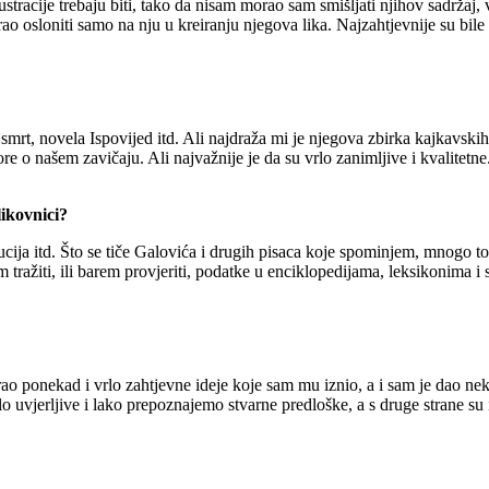
lustracije trebaju biti, tako da nisam morao sam smišljati njihov sadržaj
 osloniti samo na nju u kreiranju njegova lika. Najzahtjevnije su bile 
mrt, novela Ispovijed itd. Ali najdraža mi je njegova zbirka kajkavskih
e o našem zavičaju. Ali najvažnije je da su vrlo zanimljive i kvalitetne
ikovnici?
ucija itd. Što se tiče Galovića i drugih pisaca koje spominjem, mnogo 
tražiti, ili barem provjeriti, podatke u enciklopedijama, leksikonima
ao ponekad i vrlo zahtjevne ideje koje sam mu iznio, a i sam je dao nek
 vrlo uvjerljive i lako prepoznajemo stvarne predloške, a s druge strane s