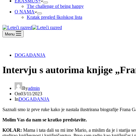
ERASMUS+
The challenge of being happy
O NAMA
Kratak pregled školskog lista
Menu
DOGAĐANJA
Intervju s autorima knjige „Fr
By
admin
On
03/11/2023
In
DOGAĐANJA
Saznali smo iz prve ruke kako je nastala ilustrirana biografije Frana G
Molim Vas da nam se kratko predstavite.
KOLAR:
Mama i tata dali su mi ime Mario, a mislim da je i starija se
studirao književnost i knjižničarstvo. Prvo sam radio kao knjižničar i