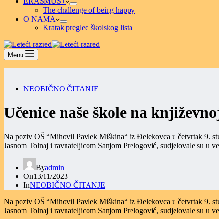
ERASMUS+
The challenge of being happy
O NAMA
Kratak pregled školskog lista
Menu
NEOBIČNO ČITANJE
Učenice naše škole na književno
Na poziv OŠ “Mihovil Pavlek Miškina“ iz Đelekovca u četvrtak 9. st
Jasnom Tolnaj i ravnateljicom Sanjom Prelogović, sudjelovale su u ve
By
admin
On
13/11/2023
In
NEOBIČNO ČITANJE
Na poziv OŠ “Mihovil Pavlek Miškina“ iz Đelekovca u četvrtak 9. st
Jasnom Tolnaj i ravnateljicom Sanjom Prelogović, sudjelovale su u ve