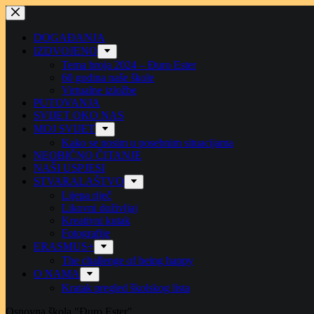
Preskoči
na
sadržaj
DOGAĐANJA
IZDVOJENO
Tema broja 2024 – Đuro Ester
60 godina naše škole
Virtualne izložbe
PUTOVANJA
SVIJET OKO NAS
MOJ SVIJET
Kako se nosim u posebnim situacijama
NEOBIČNO ČITANJE
NAŠI USPJESI
STVARALAŠTVO
Lijepa riječ
Likovni doživljaj
Kreativni kutak
Fotografije
ERASMUS+
The challenge of being happy
O NAMA
Kratak pregled školskog lista
Osnovna škola "Đuro Ester"