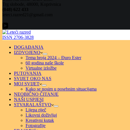
Trg slobode, 48000, Koprivnica
(048) 622 433
leteci.razred21@gmail.com
ISSN 2706-3828
DOGAĐANJA
IZDVOJENO
Tema broja 2024 – Đuro Ester
60 godina naše škole
Virtualne izložbe
PUTOVANJA
SVIJET OKO NAS
MOJ SVIJET
Kako se nosim u posebnim situacijama
NEOBIČNO ČITANJE
NAŠI USPJESI
STVARALAŠTVO
Lijepa riječ
Likovni doživljaj
Kreativni kutak
Fotografije