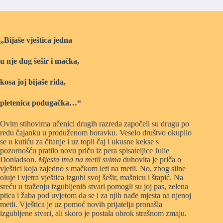
„Bijaše vještica jedna
u nje dug šešir i mačka,
kosa joj bijaše riđa,
pletenica podugačka…“
Ovim stihovima učenici drugih razreda započeli su drugu po
redu čajanku u produženom boravku. Veselo društvo okupilo
se u kutiću za čitanje i uz topli čaj i ukusne kekse s
pozornošću pratilo novu priču iz pera spisateljice Julie
Donladson.
Mjesta ima na metli svima
duhovita je priča o
vještici koja zajedno s mačkom leti na metli. No, zbog silne
oluje i vjetra vještica izgubi svoj šešir, mašnicu i štapić. Na
sreću u traženju izgubljenih stvari pomogli su joj pas, zelena
ptica i žaba pod uvjetom da se i za njih nađe mjesta na njenoj
metli. Vještica je uz pomoć novih prijatelja pronašla
izgubljene stvari, ali skoro je postala obrok strašnom zmaju.