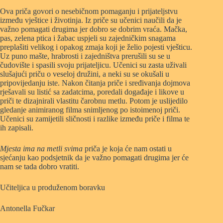
Ova priča govori o nesebičnom pomaganju i prijateljstvu
između vještice i životinja. Iz priče su učenici naučili da je
važno pomagati drugima jer dobro se dobrim vraća. Mačka,
pas, zelena ptica i žabac uspjeli su zajedničkim snagama
preplašiti velikog i opakog zmaja koji je želio pojesti vješticu.
Uz puno mašte, hrabrosti i zajedništva prerušili su se u
čudovište i spasili svoju prijateljicu. Učenici su zasta uživali
slušajući priču o veseloj družini, a neki su se okušali u
pripovijedanju iste. Nakon čitanja priče i sređivanja dojmova
rješavali su listić sa zadatcima, poredali događaje i likove u
priči te dizajnirali vlastitu čarobnu metlu. Potom je uslijedilo
gledanje animiranog filma snimljenog po istoimenoj priči.
Učenici su zamijetili sličnosti i razlike između priče i filma te
ih zapisali.
Mjesta ima na metli svima
priča je koja će nam ostati u
sjećanju kao podsjetnik da je važno pomagati drugima jer će
nam se tada dobro vratiti.
Učiteljica u produženom boravku
Antonella Fučkar