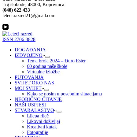
Trg slobode, 48000, Koprivnica
(048) 622 433
leteci.razred21@gmail.com
ISSN 2706-3828
DOGAĐANJA
IZDVOJENO
Tema broja 2024 – Đuro Ester
60 godina naše škole
Virtualne izložbe
PUTOVANJA
SVIJET OKO NAS
MOJ SVIJET
Kako se nosim u posebnim situacijama
NEOBIČNO ČITANJE
NAŠI USPJESI
STVARALAŠTVO
Lijepa riječ
Likovni doživljaj
Kreativni kutak
Fotografije