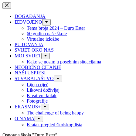
Preskoči
na
sadržaj
DOGAĐANJA
IZDVOJENO
Tema broja 2024 – Đuro Ester
60 godina naše škole
Virtualne izložbe
PUTOVANJA
SVIJET OKO NAS
MOJ SVIJET
Kako se nosim u posebnim situacijama
NEOBIČNO ČITANJE
NAŠI USPJESI
STVARALAŠTVO
Lijepa riječ
Likovni doživljaj
Kreativni kutak
Fotografije
ERASMUS+
The challenge of being happy
O NAMA
Kratak pregled školskog lista
Osnovna škola "Đuro Ester"