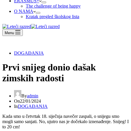
ERASMUS+
The challenge of being happy
O NAMA
Kratak pregled školskog lista
Menu
DOGAĐANJA
Prvi snijeg donio dašak
zimskih radosti
By
admin
On
22/01/2024
In
DOGAĐANJA
Kada smo u četvrtak 18. siječnja navečer zaspali, o snijegu smo
mogli samo sanjati. No, ujutro nas je dočekalo iznenađenje. Snijeg! I
to 20 cm!