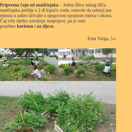
Priprema čaja od matičnjaka
– Jednu žlicu suhog lišća
matičnjaka prelijte s 2 dl kipuće vode, ostavite da odstoji par
minuta a zatim uživajte u njegovom opojnom mirisu i okusu.
Čaj vrlo rijetko uzrokuje nuspojave, pa je zato
posebno
koristan
i
za
djecu
.
Ema Varga, 5.c