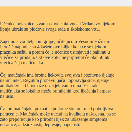
Učenice polaznice izvannastavne aktivnosti Vrtlarstvo tijekom
lipnja ubrale su plodove svoga rada u školskome vrtu.
Zajedno s voditeljicom grupe, učiteljicom Vesnom Hižman-
Perošić napunile su 4 kašete ove biljke koja će se tijekom
praznika sušiti, a potom će je učenice usitnjavati i pakirati u
vrećice za prodaju. Od ove količine pripremit će oko 50-ak
vrećica čaja matičnjaka.
Čaj matičnjak ima brojna ljekovita svojstva i pozitivno djeluje
na imunitet. Regulira probavu, jača i oporavlja srce, djeluje
antibakterijski i pomaže u zacjeljivanju rana. Ekstrakt
matičnjaka se lokalno može primijeniti kod liječenja herpesa
na usni.
Čaj od matičnjaka poznat je po tome što umiruje i poboljšava
pamćenje. Matičnjak može uticati na kvalitetu našeg sna, pa se
zato preporučuje kao prirodni lijek za ublaženje simptoma
nesanice, anksioznosti, depresije, napetosti.