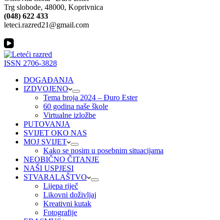
Trg slobode, 48000, Koprivnica
(048) 622 433
leteci.razred21@gmail.com
ISSN 2706-3828
DOGAĐANJA
IZDVOJENO
Tema broja 2024 – Đuro Ester
60 godina naše škole
Virtualne izložbe
PUTOVANJA
SVIJET OKO NAS
MOJ SVIJET
Kako se nosim u posebnim situacijama
NEOBIČNO ČITANJE
NAŠI USPJESI
STVARALAŠTVO
Lijepa riječ
Likovni doživljaj
Kreativni kutak
Fotografije