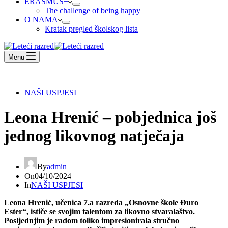
ERASMUS+
The challenge of being happy
O NAMA
Kratak pregled školskog lista
Menu
NAŠI USPJESI
Leona Hrenić – pobjednica još
jednog likovnog natječaja
By
admin
On
04/10/2024
In
NAŠI USPJESI
Leona Hrenić, učenica 7.a razreda „Osnovne škole Đuro
Ester“, ističe se svojim talentom za likovno stvaralaštvo.
Posljednjim je radom toliko impresionirala stručno