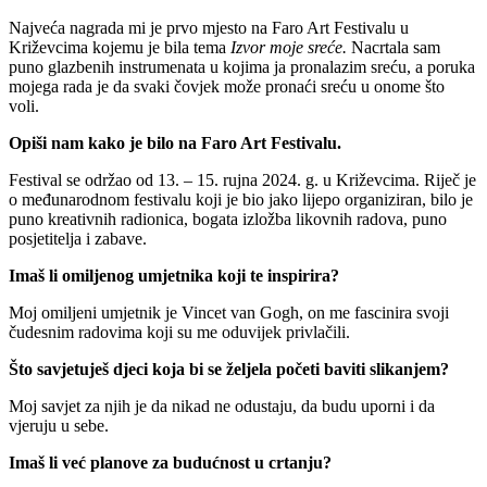
Najveća nagrada mi je prvo mjesto na Faro Art Festivalu u
Križevcima kojemu je bila tema
Izvor moje sreće.
Nacrtala sam
puno glazbenih instrumenata u kojima ja pronalazim sreću, a poruka
mojega rada je da svaki čovjek može pronaći sreću u onome što
voli.
Opiši nam kako je bilo na Faro Art Festivalu.
Festival se održao od 13. – 15. rujna 2024. g. u Križevcima. Riječ je
o međunarodnom festivalu koji je bio jako lijepo organiziran, bilo je
puno kreativnih radionica, bogata izložba likovnih radova, puno
posjetitelja i zabave.
Imaš li omiljenog umjetnika koji te inspirira?
Moj omiljeni umjetnik je Vincet van Gogh, on me fascinira svoji
čudesnim radovima koji su me oduvijek privlačili.
Što savjetuješ djeci koja bi se željela početi baviti slikanjem?
Moj savjet za njih je da nikad ne odustaju, da budu uporni i da
vjeruju u sebe.
Imaš li već planove za budućnost u crtanju?