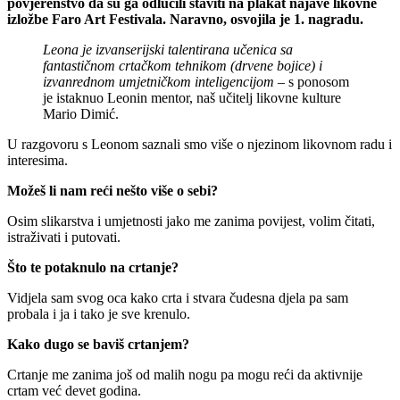
povjerenstvo da su ga odlučili staviti na plakat najave likovne
izložbe Faro Art Festivala. Naravno, osvojila je 1. nagradu.
Leona je izvanserijski talentirana učenica sa
fantastičnom crtačkom tehnikom (drvene bojice) i
izvanrednom umjetničkom inteligencijom
– s ponosom
je istaknuo Leonin mentor, naš učitelj likovne kulture
Mario Dimić.
U razgovoru s Leonom saznali smo više o njezinom likovnom radu i
interesima.
Možeš li nam reći nešto više o sebi?
Osim slikarstva i umjetnosti jako me zanima povijest, volim čitati,
istraživati i putovati.
Što te potaknulo na crtanje?
Vidjela sam svog oca kako crta i stvara čudesna djela pa sam
probala i ja i tako je sve krenulo.
Kako dugo se baviš crtanjem?
Crtanje me zanima još od malih nogu pa mogu reći da aktivnije
crtam već devet godina.