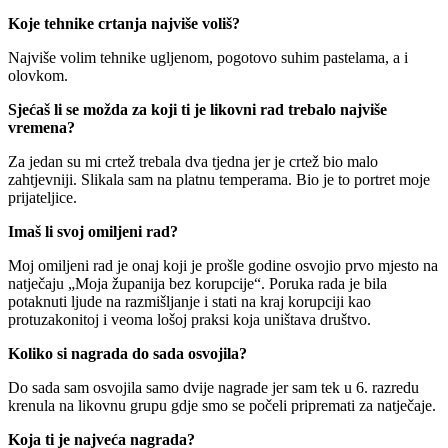
Koje tehnike crtanja najviše voliš?
Najviše volim tehnike ugljenom, pogotovo suhim pastelama, a i
olovkom.
Sjećaš li se možda za koji ti je likovni rad trebalo najviše
vremena?
Za jedan su mi crtež trebala dva tjedna jer je crtež bio malo
zahtjevniji. Slikala sam na platnu temperama. Bio je to portret moje
prijateljice.
Imaš li svoj omiljeni rad?
Moj omiljeni rad je onaj koji je prošle godine osvojio prvo mjesto na
natječaju „Moja županija bez korupcije“. Poruka rada je bila
potaknuti ljude na razmišljanje i stati na kraj korupciji kao
protuzakonitoj i veoma lošoj praksi koja uništava društvo.
Koliko si nagrada do sada osvojila?
Do sada sam osvojila samo dvije nagrade jer sam tek u 6. razredu
krenula na likovnu grupu gdje smo se počeli pripremati za natječaje.
Koja ti je najveća nagrada?