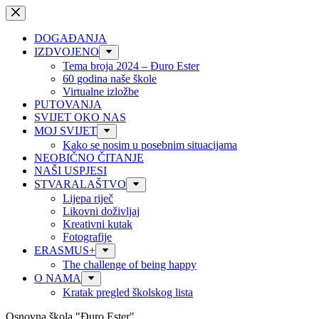
Preskoči
na
sadržaj
DOGAĐANJA
IZDVOJENO
Tema broja 2024 – Đuro Ester
60 godina naše škole
Virtualne izložbe
PUTOVANJA
SVIJET OKO NAS
MOJ SVIJET
Kako se nosim u posebnim situacijama
NEOBIČNO ČITANJE
NAŠI USPJESI
STVARALAŠTVO
Lijepa riječ
Likovni doživljaj
Kreativni kutak
Fotografije
ERASMUS+
The challenge of being happy
O NAMA
Kratak pregled školskog lista
Osnovna škola "Đuro Ester"