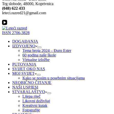
Trg slobode, 48000, Koprivnica
(048) 622 433
leteci.razred21@gmail.com
ISSN 2706-3828
DOGAĐANJA
IZDVOJENO
Tema broja 2024 – Đuro Ester
60 godina naše škole
Virtualne izložbe
PUTOVANJA
SVIJET OKO NAS
MOJ SVIJET
Kako se nosim u posebnim situacijama
NEOBIČNO ČITANJE
NAŠI USPJESI
STVARALAŠTVO
Lijepa riječ
Likovni doživljaj
Kreativni kutak
Fotografije