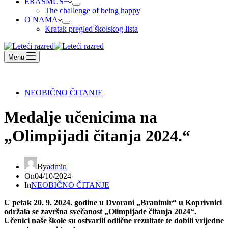
ERASMUS+
The challenge of being happy
O NAMA
Kratak pregled školskog lista
Menu
NEOBIČNO ČITANJE
Medalje učenicima na
„Olimpijadi čitanja 2024.“
By
admin
On
04/10/2024
In
NEOBIČNO ČITANJE
U petak 20. 9. 2024. godine u Dvorani „Branimir“ u Koprivnici
održala se završna svečanost „Olimpijade čitanja 2024“.
Učenici naše škole su ostvarili odlične rezultate te dobili vrijedne