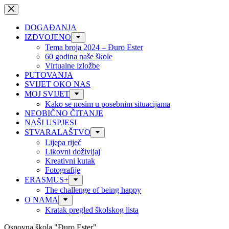
Preskoči
na
sadržaj
DOGAĐANJA
IZDVOJENO
Tema broja 2024 – Đuro Ester
60 godina naše škole
Virtualne izložbe
PUTOVANJA
SVIJET OKO NAS
MOJ SVIJET
Kako se nosim u posebnim situacijama
NEOBIČNO ČITANJE
NAŠI USPJESI
STVARALAŠTVO
Lijepa riječ
Likovni doživljaj
Kreativni kutak
Fotografije
ERASMUS+
The challenge of being happy
O NAMA
Kratak pregled školskog lista
Osnovna škola "Đuro Ester"