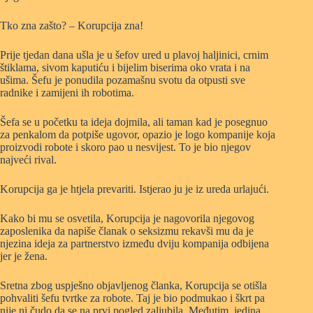
Tko zna zašto? – Korupcija zna!
Prije tjedan dana ušla je u šefov ured u plavoj haljinici, crnim
štiklama, sivom kaputiću i bijelim biserima oko vrata i na
ušima. Šefu je ponudila pozamašnu svotu da otpusti sve
radnike i zamijeni ih robotima.
Šefa se u početku ta ideja dojmila, ali taman kad je posegnuo
za penkalom da potpiše ugovor, opazio je logo kompanije koja
proizvodi robote i skoro pao u nesvijest. To je bio njegov
najveći rival.
Korupcija ga je htjela prevariti. Istjerao ju je iz ureda urlajući.
Kako bi mu se osvetila, Korupcija je nagovorila njegovog
zaposlenika da napiše članak o seksizmu rekavši mu da je
njezina ideja za partnerstvo između dviju kompanija odbijena
jer je žena.
Sretna zbog uspješno objavljenog članka, Korupcija se otišla
pohvaliti šefu tvrtke za robote. Taj je bio podmukao i škrt pa
nije ni čudo da se na prvi pogled zaljubila. Međutim, jedina