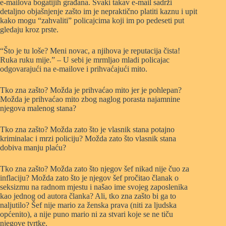
e-mailova bogatijih građana. Svaki takav e-mail sadrži
detaljno objašnjenje zašto im je nepraktično platiti kaznu i upit
kako mogu “zahvaliti” policajcima koji im po pedeseti put
gledaju kroz prste.
“Što je tu loše? Meni novac, a njihova je reputacija čista!
Ruka ruku mije.” – U sebi je mrmljao mladi policajac
odgovarajući na e-mailove i prihvaćajući mito.
Tko zna zašto? Možda je prihvaćao mito jer je pohlepan?
Možda je prihvaćao mito zbog naglog porasta najamnine
njegova malenog stana?
Tko zna zašto? Možda zato što je vlasnik stana potajno
kriminalac i mrzi policiju? Možda zato što vlasnik stana
dobiva manju plaću?
Tko zna zašto? Možda zato što njegov šef nikad nije čuo za
inflaciju? Možda zato što je njegov šef pročitao članak o
seksizmu na radnom mjestu i našao ime svojeg zaposlenika
kao jednog od autora članka? Ali, tko zna zašto bi ga to
naljutilo? Šef nije mario za ženska prava (niti za ljudska
općenito), a nije puno mario ni za stvari koje se ne tiču
njegove tvrtke.