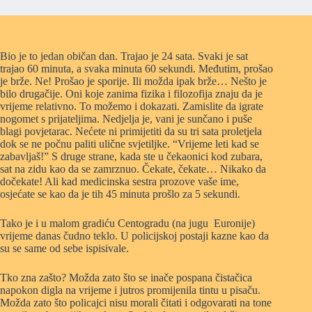
Bio je to jedan običan dan. Trajao je 24 sata. Svaki je sat
trajao 60 minuta, a svaka minuta 60 sekundi. Međutim, prošao
je brže. Ne! Prošao je sporije. Ili možda ipak brže… Nešto je
bilo drugačije. Oni koje zanima fizika i filozofija znaju da je
vrijeme relativno. To možemo i dokazati. Zamislite da igrate
nogomet s prijateljima. Nedjelja je, vani je sunčano i puše
blagi povjetarac. Nećete ni primijetiti da su tri sata proletjela
dok se ne počnu paliti ulične svjetiljke. “Vrijeme leti kad se
zabavljaš!” S druge strane, kada ste u čekaonici kod zubara,
sat na zidu kao da se zamrznuo. Čekate, čekate… Nikako da
dočekate! Ali kad medicinska sestra prozove vaše ime,
osjećate se kao da je tih 45 minuta prošlo za 5 sekundi.
Tako je i u malom gradiću Centogradu (na jugu Euronije)
vrijeme danas čudno teklo. U policijskoj postaji kazne kao da
su se same od sebe ispisivale.
Tko zna zašto? Možda zato što se inače pospana čistačica
napokon digla na vrijeme i jutros promijenila tintu u pisaču.
Možda zato što policajci nisu morali čitati i odgovarati na tone