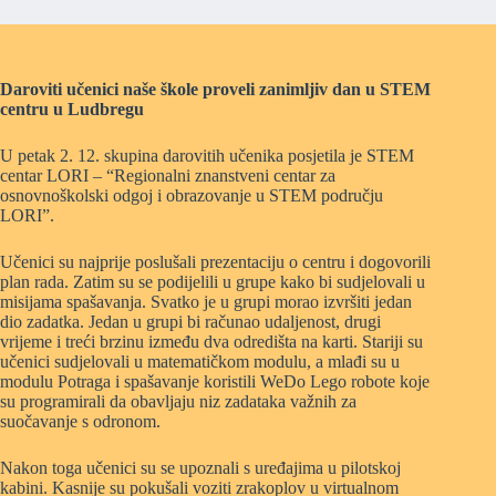
Daroviti učenici naše škole proveli zanimljiv dan u STEM
centru u Ludbregu
U petak 2. 12. skupina darovitih učenika posjetila je STEM
centar LORI – “Regionalni znanstveni centar za
osnovnoškolski odgoj i obrazovanje u STEM području
LORI”.
Učenici su najprije poslušali prezentaciju o centru i dogovorili
plan rada. Zatim su se podijelili u grupe kako bi sudjelovali u
misijama spašavanja. Svatko je u grupi morao izvršiti jedan
dio zadatka. Jedan u grupi bi računao udaljenost, drugi
vrijeme i treći brzinu između dva odredišta na karti. Stariji su
učenici sudjelovali u matematičkom modulu, a mlađi su u
modulu Potraga i spašavanje koristili WeDo Lego robote koje
su programirali da obavljaju niz zadataka važnih za
suočavanje s odronom.
Nakon toga učenici su se upoznali s uređajima u pilotskoj
kabini. Kasnije su pokušali voziti zrakoplov u virtualnom