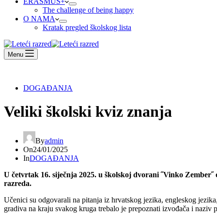
ERASMUS+
The challenge of being happy
O NAMA
Kratak pregled školskog lista
Menu
DOGAĐANJA
Veliki školski kviz znanja
By
admin
On
24/01/2025
In
DOGAĐANJA
U četvrtak 16. siječnja 2025. u školskoj dvorani ˝Vinko Zember˝
razreda.
Učenici su odgovarali na pitanja iz hrvatskog jezika, engleskog jezika,
gradiva na kraju svakog kruga trebalo je prepoznati izvođača i naziv 