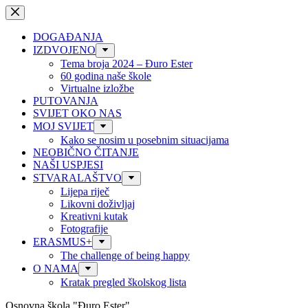
Preskoči
na
sadržaj
DOGAĐANJA
IZDVOJENO
Tema broja 2024 – Đuro Ester
60 godina naše škole
Virtualne izložbe
PUTOVANJA
SVIJET OKO NAS
MOJ SVIJET
Kako se nosim u posebnim situacijama
NEOBIČNO ČITANJE
NAŠI USPJESI
STVARALAŠTVO
Lijepa riječ
Likovni doživljaj
Kreativni kutak
Fotografije
ERASMUS+
The challenge of being happy
O NAMA
Kratak pregled školskog lista
Osnovna škola "Đuro Ester"