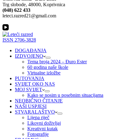
Trg slobode, 48000, Koprivnica
(048) 622 433
leteci.razred21@gmail.com
ISSN 2706-3828
DOGAĐANJA
IZDVOJENO
Tema broja 2024 – Đuro Ester
60 godina naše škole
Virtualne izložbe
PUTOVANJA
SVIJET OKO NAS
MOJ SVIJET
Kako se nosim u posebnim situacijama
NEOBIČNO ČITANJE
NAŠI USPJESI
STVARALAŠTVO
Lijepa riječ
Likovni doživljaj
Kreativni kutak
Fotografije