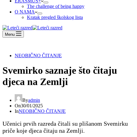
ERASMUS+
The challenge of being happy
O NAMA
Kratak pregled školskog lista
Menu
NEOBIČNO ČITANJE
Svemirko saznaje što čitaju
djeca na Zemlji
By
admin
On
30/01/2025
In
NEOBIČNO ČITANJE
Učenici prvih razreda čitali su plišanom Svemirku
priče koje djeca čitaju na Zemlji.