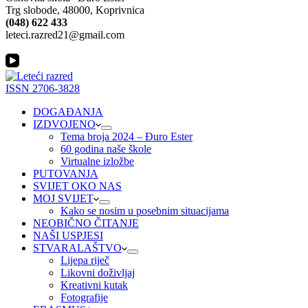
Trg slobode, 48000, Koprivnica
(048) 622 433
leteci.razred21@gmail.com
ISSN 2706-3828
DOGAĐANJA
IZDVOJENO
Tema broja 2024 – Đuro Ester
60 godina naše škole
Virtualne izložbe
PUTOVANJA
SVIJET OKO NAS
MOJ SVIJET
Kako se nosim u posebnim situacijama
NEOBIČNO ČITANJE
NAŠI USPJESI
STVARALAŠTVO
Lijepa riječ
Likovni doživljaj
Kreativni kutak
Fotografije