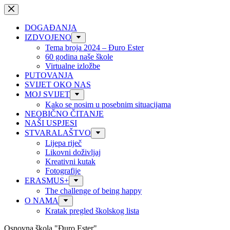
Preskoči
na
sadržaj
DOGAĐANJA
IZDVOJENO
Tema broja 2024 – Đuro Ester
60 godina naše škole
Virtualne izložbe
PUTOVANJA
SVIJET OKO NAS
MOJ SVIJET
Kako se nosim u posebnim situacijama
NEOBIČNO ČITANJE
NAŠI USPJESI
STVARALAŠTVO
Lijepa riječ
Likovni doživljaj
Kreativni kutak
Fotografije
ERASMUS+
The challenge of being happy
O NAMA
Kratak pregled školskog lista
Osnovna škola "Đuro Ester"