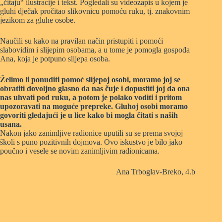
„čitaju“ ilustracije i tekst. Pogledali su videozapis u kojem je
gluhi dječak pročitao slikovnicu pomoću ruku, tj. znakovnim
jezikom za gluhe osobe.
Naučili su kako na pravilan način pristupiti i pomoći
slabovidim i slijepim osobama, a u tome je pomogla gospođa
Ana, koja je potpuno slijepa osoba.
Želimo li ponuditi pomoć slijepoj osobi, moramo joj se
obratiti dovoljno glasno da nas čuje i dopustiti joj da ona
nas uhvati pod ruku, a potom je polako voditi i pritom
upozoravati na moguće prepreke. Gluhoj osobi moramo
govoriti gledajući je u lice kako bi mogla čitati s naših
usana.
Nakon jako zanimljive radionice uputili su se prema svojoj
školi s puno pozitivnih dojmova. Ovo iskustvo je bilo jako
poučno i vesele se novim zanimljivim radionicama.
Ana Trboglav-Breko, 4.b