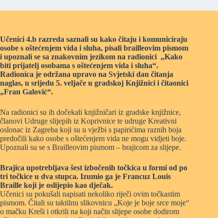
Učenici 4.b razreda saznali su kako čitaju i komuniciraju
osobe s oštećenjem vida i sluha, pisali brailleovim pismom
i upoznali se sa znakovnim jezikom na radionici „Kako
biti prijatelj osobama s oštećenjem vida i sluha“.
Radionica je održana upravo na Svjetski dan čitanja
naglas, u srijedu 5. veljače u gradskoj Knjižnici i čitaonici
„Fran Galović“.
Na radionici su ih dočekali knjižničari iz gradske knjižnice,
članovi Udruge slijepih iz Koprivnice te udruge Kreativni
oslonac iz Zagreba koji su u vježbi s papirićima raznih boja
predočili kako osobe s oštećenjem vida ne mogu vidjeti boje.
Upoznali su se s Brailleovim pismom – brajicom za slijepe.
Brajica upotrebljava šest izbočenih točkica u formi od po
tri točkice u dva stupca. Izumio ga je Francuz Louis
Braille koji je oslijepio kao dječak.
Učenici su pokušali napisati nekoliko riječi ovim točkastim
pismom. Čitali su taktilnu slikovnicu „Koje je boje srce moje“
o mačku Kreši i otkrili na koji način slijepe osobe dodirom