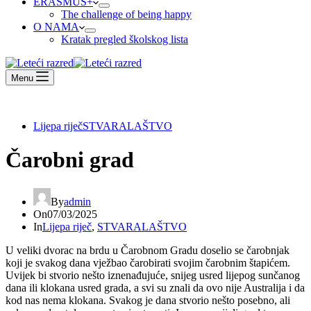
ERASMUS+
The challenge of being happy
O NAMA
Kratak pregled školskog lista
Menu
Lijepa riječ
STVARALAŠTVO
Čarobni grad
By
admin
On
07/03/2025
In
Lijepa riječ
,
STVARALAŠTVO
U veliki dvorac na brdu u Čarobnom Gradu doselio se čarobnjak
koji je svakog dana vježbao čarobirati svojim čarobnim štapićem.
Uvijek bi stvorio nešto iznenađujuće, snijeg usred lijepog sunčanog
dana ili klokana usred grada, a svi su znali da ovo nije Australija i da
kod nas nema klokana. Svakog je dana stvorio nešto posebno, ali