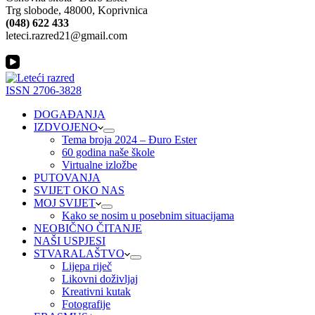
Trg slobode, 48000, Koprivnica
(048) 622 433
leteci.razred21@gmail.com
ISSN 2706-3828
DOGAĐANJA
IZDVOJENO
Tema broja 2024 – Đuro Ester
60 godina naše škole
Virtualne izložbe
PUTOVANJA
SVIJET OKO NAS
MOJ SVIJET
Kako se nosim u posebnim situacijama
NEOBIČNO ČITANJE
NAŠI USPJESI
STVARALAŠTVO
Lijepa riječ
Likovni doživljaj
Kreativni kutak
Fotografije