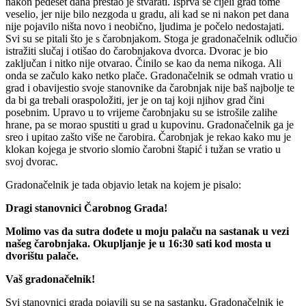
nakon pedeset dana prestao je stvarati. Isprva se cijeli grad tome
veselio, jer nije bilo nezgoda u gradu, ali kad se ni nakon pet dana
nije pojavilo ništa novo i neobično, ljudima je počelo nedostajati.
Svi su se pitali što je s čarobnjakom. Stoga je gradonačelnik odlučio
istražiti slučaj i otišao do čarobnjakova dvorca. Dvorac je bio
zaključan i nitko nije otvarao. Činilo se kao da nema nikoga. Ali
onda se začulo kako netko plače. Gradonačelnik se odmah vratio u
grad i obavijestio svoje stanovnike da čarobnjak nije baš najbolje te
da bi ga trebali oraspoložiti, jer je on taj koji njihov grad čini
posebnim. Upravo u to vrijeme čarobnjaku su se istrošile zalihe
hrane, pa se morao spustiti u grad u kupovinu. Gradonačelnik ga je
sreo i upitao zašto više ne čarobira. Čarobnjak je rekao kako mu je
klokan kojega je stvorio slomio čarobni štapić i tužan se vratio u
svoj dvorac.
Gradonačelnik je tada objavio letak na kojem je pisalo:
Dragi stanovnici Čarobnog Grada!
Molimo vas da sutra dođete u moju palaču na sastanak u vezi
našeg čarobnjaka. Okupljanje je u 16:30 sati kod mosta u
dvorištu palače.
Vaš gradonačelnik!
Svi stanovnici grada pojavili su se na sastanku. Gradonačelnik je