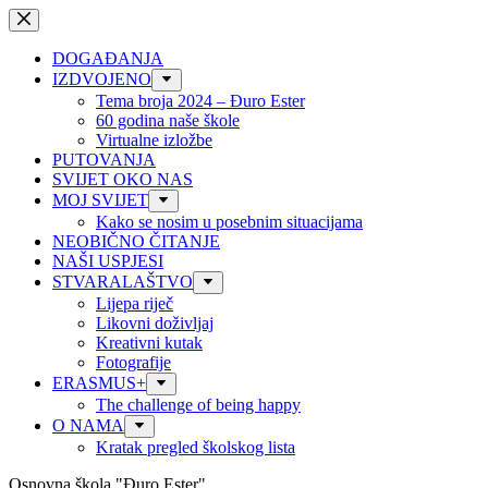
Preskoči
na
sadržaj
DOGAĐANJA
IZDVOJENO
Tema broja 2024 – Đuro Ester
60 godina naše škole
Virtualne izložbe
PUTOVANJA
SVIJET OKO NAS
MOJ SVIJET
Kako se nosim u posebnim situacijama
NEOBIČNO ČITANJE
NAŠI USPJESI
STVARALAŠTVO
Lijepa riječ
Likovni doživljaj
Kreativni kutak
Fotografije
ERASMUS+
The challenge of being happy
O NAMA
Kratak pregled školskog lista
Osnovna škola "Đuro Ester"