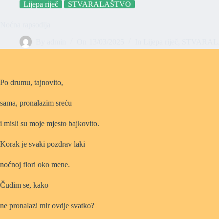
Lijepa riječ
STVARALAŠTVO
Noćna rapsodija
By
admin
On
13/03/2025
In
Lijepa riječ
,
STVARAL
Po drumu, tajnovito,
sama, pronalazim sreću
i misli su moje mjesto bajkovito.
Korak je svaki pozdrav laki
noćnoj flori oko mene.
Čudim se, kako
ne pronalazi mir ovdje svatko?