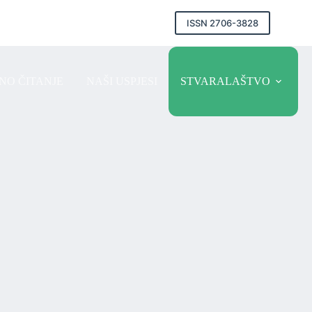
ISSN 2706-3828
NO ČITANJE
NAŠI USPJESI
STVARALAŠTVO