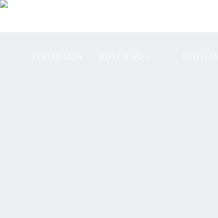
Preskoči
na
sadržaj
DOGAĐANJA
IZDVOJENO
PUTOVAN