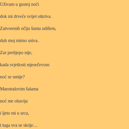
Uživam u gustoj noći
dok mi drveće svijet otkriva.
Zatvorenih očiju šumu udišem,
duh moj mirno sniva.
Zar prelijepo nije,
kada svjetlosti mjesečevom
noć se umije?
Maestralovim šalama
noć me obavija
i ljeto mi u srcu,
i tuga sva se skrije…