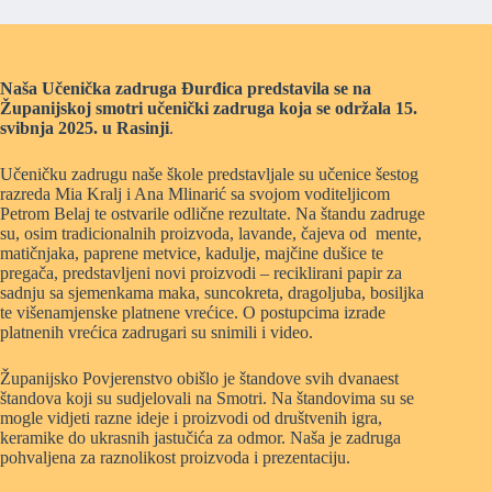
Naša Učenička zadruga Đurđica predstavila se na
Županijskoj smotri učenički zadruga koja se održala 15.
svibnja 2025. u Rasinji
.
Učeničku zadrugu naše škole predstavljale su učenice šestog
razreda Mia Kralj i Ana Mlinarić sa svojom voditeljicom
Petrom Belaj te ostvarile odlične rezultate. Na štandu zadruge
su, osim tradicionalnih proizvoda, lavande, čajeva od mente,
matičnjaka, paprene metvice, kadulje, majčine dušice te
pregača, predstavljeni novi proizvodi – reciklirani papir za
sadnju sa sjemenkama maka, suncokreta, dragoljuba, bosiljka
te višenamjenske platnene vrećice. O postupcima izrade
platnenih vrećica zadrugari su snimili i video.
Županijsko Povjerenstvo obišlo je štandove svih dvanaest
štandova koji su sudjelovali na Smotri. Na štandovima su se
mogle vidjeti razne ideje i proizvodi od društvenih igra,
keramike do ukrasnih jastučića za odmor. Naša je zadruga
pohvaljena za raznolikost proizvoda i prezentaciju.