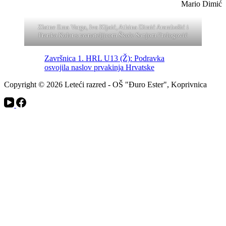
Mario Dimić
Zlatne Ema Varga, Iva Kljaić, Athina Dimić Arambašić i
Franka Kolar s ravnateljicom Škole Sanjom Prelogović
Završnica 1. HRL U13 (Ž): Podravka
osvojila naslov prvakinja Hrvatske
Copyright © 2026 Leteći razred - OŠ "Đuro Ester", Koprivnica