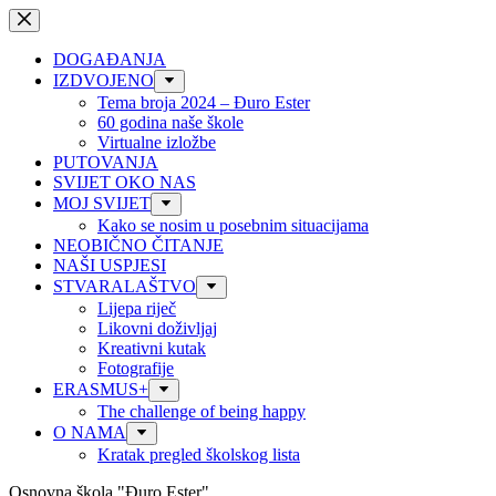
Preskoči
na
sadržaj
DOGAĐANJA
IZDVOJENO
Tema broja 2024 – Đuro Ester
60 godina naše škole
Virtualne izložbe
PUTOVANJA
SVIJET OKO NAS
MOJ SVIJET
Kako se nosim u posebnim situacijama
NEOBIČNO ČITANJE
NAŠI USPJESI
STVARALAŠTVO
Lijepa riječ
Likovni doživljaj
Kreativni kutak
Fotografije
ERASMUS+
The challenge of being happy
O NAMA
Kratak pregled školskog lista
Osnovna škola "Đuro Ester"