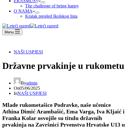
ERASMUS+
The challenge of being happy
O NAMA
Kratak pregled školskog lista
Menu
NAŠI USPJESI
Državne prvakinje u rukometu
By
admin
On
05/06/2025
In
NAŠI USPJESI
Mlade rukometašice Podravke, naše učenice
Athina Dimić Arambašić, Ema Varga, Iva Kljaić i
Franka Kolar osvojile su titulu državnih
prvakinja na Završnici Prvenstva Hrvatske U13 u