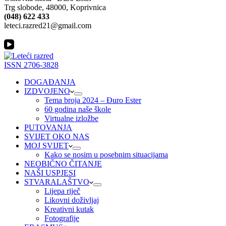
Trg slobode, 48000, Koprivnica
(048) 622 433
leteci.razred21@gmail.com
ISSN 2706-3828
DOGAĐANJA
IZDVOJENO
Tema broja 2024 – Đuro Ester
60 godina naše škole
Virtualne izložbe
PUTOVANJA
SVIJET OKO NAS
MOJ SVIJET
Kako se nosim u posebnim situacijama
NEOBIČNO ČITANJE
NAŠI USPJESI
STVARALAŠTVO
Lijepa riječ
Likovni doživljaj
Kreativni kutak
Fotografije