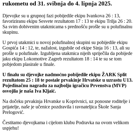
rukometu od 31. svibnja do 4. lipnja 2025.
Djevojke su u grupnoj fazi pobijedile ekipu Ivankova 26 : 13,
favoriziranu ekipu Sesvete rezultatom 17 : 13 te ekipu Trilja 26 : 20.
Sa svim dobivenim utakmicama s prednošću prošle su u polufinalnu
skupinu.
U prvoj utakmici u novoj polufinalnoj skupini su pobijedile ekipu
Gospića 14 : 12, te, nažalost, izgubile od ekipe Sinja 16 : 13, ali su
prošle u polufinale. Izgubljena utakmica nijeih spriječila da pobijede
jaku ekipu Lokomotive Zagreb rezultatom 18 : 14 te su se tom
pobjedom plasirale u finale.
U finalu su djevojke nadmoćno pobijedile ekipu ŽARK Split
rezultatom 25 : 18 te postale prvakinje Hrvatske u uzrastu U13.
Pojedinačnu nagradu za najbolju igračicu Prvenstva (MVP)
osvojila je naša Iva Kljaić.
Na dočeku prvakinja Hrvatske u Koprivnici, uz ponosne roditelje i
prijatelje, naše je učenice pozdravila i ravnateljica Škole Sanja
Prelogović.
Čestitamo djevojkama i cijelom klubu Podravka na ovom velikom
uspjehu!