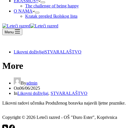
ERASMUS+
The challenge of being happy
O NAMA
Kratak pregled školskog lista
Menu
Likovni doživljaj
STVARALAŠTVO
More
By
admin
On
06/06/2025
In
Likovni doživljaj
,
STVARALAŠTVO
Likovni radovi učenika Produženog boravka najavili ljetne praznike.
Copyright © 2026 Leteći razred - OŠ "Đuro Ester", Koprivnica