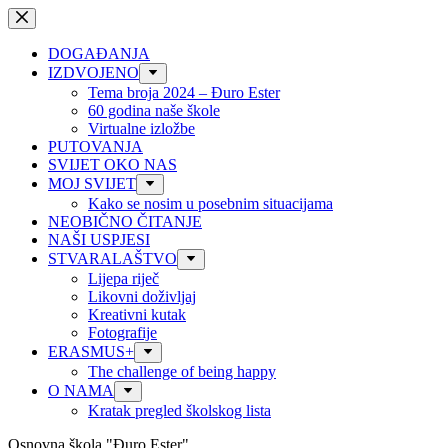
Preskoči
na
sadržaj
DOGAĐANJA
IZDVOJENO
Tema broja 2024 – Đuro Ester
60 godina naše škole
Virtualne izložbe
PUTOVANJA
SVIJET OKO NAS
MOJ SVIJET
Kako se nosim u posebnim situacijama
NEOBIČNO ČITANJE
NAŠI USPJESI
STVARALAŠTVO
Lijepa riječ
Likovni doživljaj
Kreativni kutak
Fotografije
ERASMUS+
The challenge of being happy
O NAMA
Kratak pregled školskog lista
Osnovna škola "Đuro Ester"