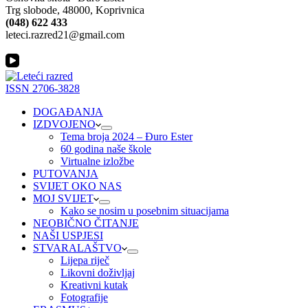
Trg slobode, 48000, Koprivnica
(048) 622 433
leteci.razred21@gmail.com
ISSN 2706-3828
DOGAĐANJA
IZDVOJENO
Tema broja 2024 – Đuro Ester
60 godina naše škole
Virtualne izložbe
PUTOVANJA
SVIJET OKO NAS
MOJ SVIJET
Kako se nosim u posebnim situacijama
NEOBIČNO ČITANJE
NAŠI USPJESI
STVARALAŠTVO
Lijepa riječ
Likovni doživljaj
Kreativni kutak
Fotografije