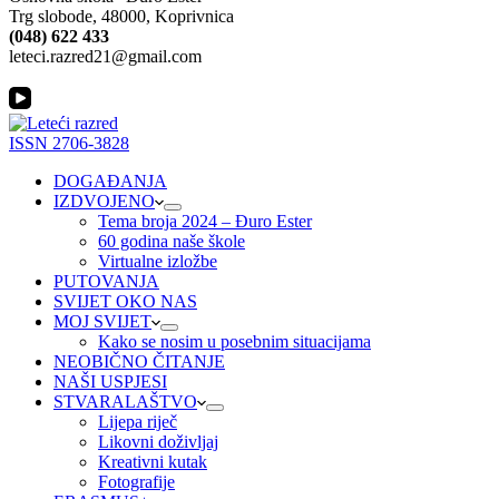
Trg slobode, 48000, Koprivnica
(048) 622 433
leteci.razred21@gmail.com
ISSN 2706-3828
DOGAĐANJA
IZDVOJENO
Tema broja 2024 – Đuro Ester
60 godina naše škole
Virtualne izložbe
PUTOVANJA
SVIJET OKO NAS
MOJ SVIJET
Kako se nosim u posebnim situacijama
NEOBIČNO ČITANJE
NAŠI USPJESI
STVARALAŠTVO
Lijepa riječ
Likovni doživljaj
Kreativni kutak
Fotografije