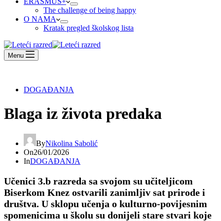
ERASMUS+
The challenge of being happy
O NAMA
Kratak pregled školskog lista
Menu
DOGAĐANJA
Blaga iz života predaka
By
Nikolina Sabolić
On
26/01/2026
In
DOGAĐANJA
Učenici 3.b razreda sa svojom su učiteljicom
Biserkom Knez ostvarili zanimljiv sat prirode i
društva. U sklopu učenja o kulturno-povijesnim
spomenicima u školu su donijeli stare stvari koje