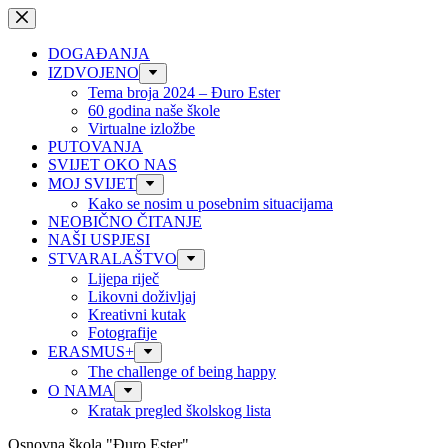
Preskoči
na
sadržaj
DOGAĐANJA
IZDVOJENO
Tema broja 2024 – Đuro Ester
60 godina naše škole
Virtualne izložbe
PUTOVANJA
SVIJET OKO NAS
MOJ SVIJET
Kako se nosim u posebnim situacijama
NEOBIČNO ČITANJE
NAŠI USPJESI
STVARALAŠTVO
Lijepa riječ
Likovni doživljaj
Kreativni kutak
Fotografije
ERASMUS+
The challenge of being happy
O NAMA
Kratak pregled školskog lista
Osnovna škola "Đuro Ester"