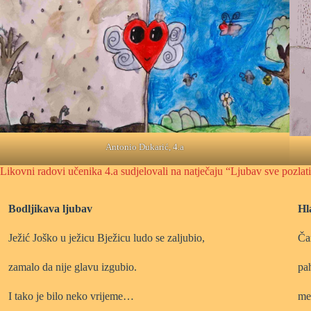
Antonio Dukarić, 4.a
Likovni radovi učenika 4.a sudjelovali na natječaju “Ljubav sve pozla
Bodljikava ljubav
Hl
Ježić Joško u ježicu Bježicu ludo se zaljubio,
Ča
zamalo da nije glavu izgubio.
pa
I tako je bilo neko vrijeme…
me