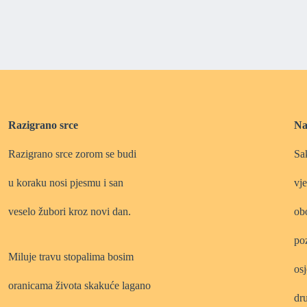
Razigrano srce
Na
Razigrano srce zorom se budi
Sa
u koraku nosi pjesmu i san
vje
veselo žubori kroz novi dan.
ob
poz
Miluje travu stopalima bosim
osj
oranicama života skakuće lagano
dru