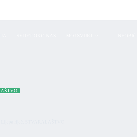
JA
SVIJET OKO NAS
MOJ SVIJET
NEOBIČ
LAŠTVO
Lijepa riječ
,
STVARALAŠTVO