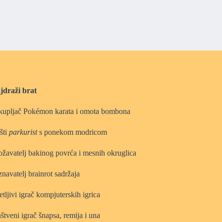
jdraži brat
kupljač Pokémon karata i omota bombona
šti
parkurist
s ponekom modricom
ožavatelj bakinog povrća i mesnih okruglica
navatelj brainrot sadržaja
etljivi igrač kompjuterskih igrica
štveni igrač šnapsa, remija i una