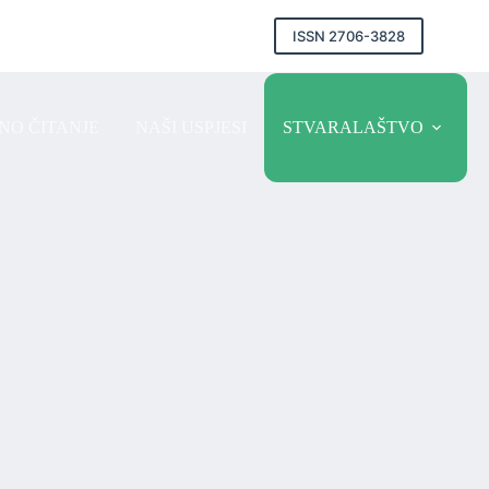
ISSN 2706-3828
NO ČITANJE
NAŠI USPJESI
STVARALAŠTVO