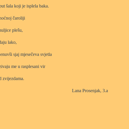
ut šala koji je isplela baka.
noćnoj čaroliji
uljice plešu,
daju lako,
enuvši sjaj mjesečeva svjetla
zivaju me u rasplesani vir
d zvijezdama.
Lana Prosenjak, 3.a