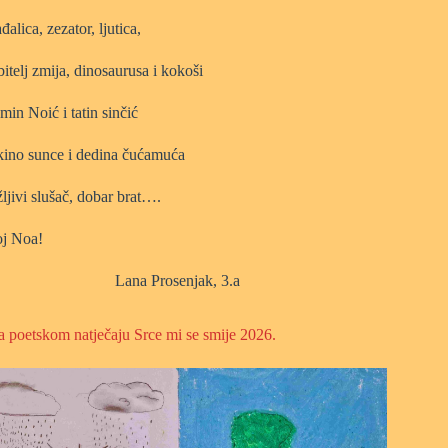
đalica, zezator, ljutica,
bitelj zmija, dinosaurusa i kokoši
min Noić i tatin sinčić
kino sunce i dedina čućamuća
ljivi slušač, dobar brat….
j Noa!
Lana Prosenjak, 3.a
a poetskom natječaju Srce mi se smije 2026.