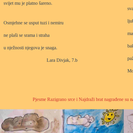
svijet mu je platno šareno.
sva
lju
Osmjehne se usput tuzi i nemiru
ma
ne plaši se srama i straha
ba
u nježnosti njegova je snaga.
paž
Lara Divjak, 7.b
Mo
Pjesme Razigrano srce i Najdraži brat nagrađene su n