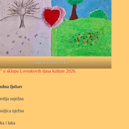
Damjan Podravec, 4.a
ti” u sklopu Lovrakovih dana kulture 2026.
adna ljubav
rolija snježna
huljica nježna
ka i laka