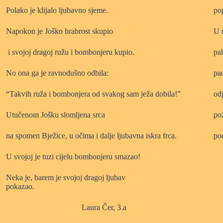
Polako je klijalo ljubavno sjeme.
pop
Napokon je Joško hrabrost skupio
U 
i svojoj dragoj ružu i bombonjeru kupio.
pah
No ona ga je ravnodušno odbila:
pa
“Takvih ruža i bombonjera od svakog sam ježa dobila!”
odj
Utučenom Jošku slomljena srca
po
na spomen Bježice, u očima i dalje ljubavna iskra frca.
po
U svojoj je tuzi cijelu bombonjeru smazao!
Neka je, barem je svojoj dragoj ljubav
pokazao.
Laura Čer, 3.a