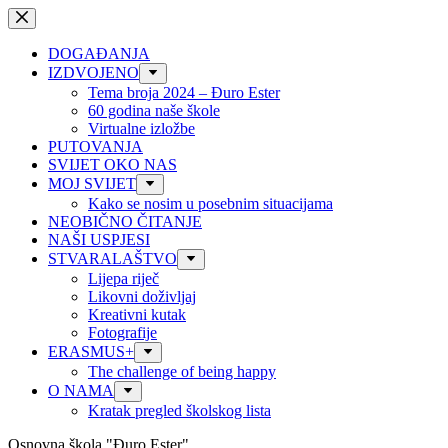
Preskoči
na
sadržaj
DOGAĐANJA
IZDVOJENO
Tema broja 2024 – Đuro Ester
60 godina naše škole
Virtualne izložbe
PUTOVANJA
SVIJET OKO NAS
MOJ SVIJET
Kako se nosim u posebnim situacijama
NEOBIČNO ČITANJE
NAŠI USPJESI
STVARALAŠTVO
Lijepa riječ
Likovni doživljaj
Kreativni kutak
Fotografije
ERASMUS+
The challenge of being happy
O NAMA
Kratak pregled školskog lista
Osnovna škola "Đuro Ester"