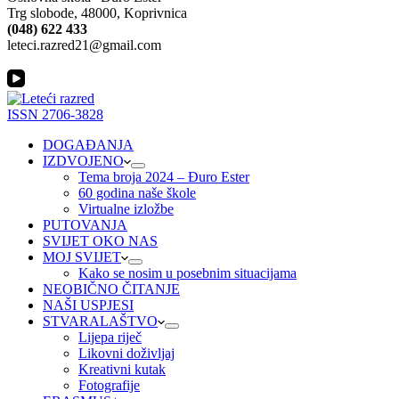
Trg slobode, 48000, Koprivnica
(048) 622 433
leteci.razred21@gmail.com
ISSN 2706-3828
DOGAĐANJA
IZDVOJENO
Tema broja 2024 – Đuro Ester
60 godina naše škole
Virtualne izložbe
PUTOVANJA
SVIJET OKO NAS
MOJ SVIJET
Kako se nosim u posebnim situacijama
NEOBIČNO ČITANJE
NAŠI USPJESI
STVARALAŠTVO
Lijepa riječ
Likovni doživljaj
Kreativni kutak
Fotografije