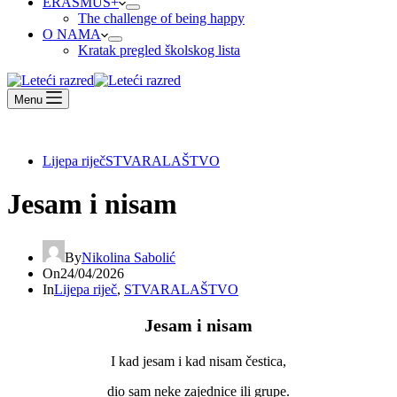
ERASMUS+
The challenge of being happy
O NAMA
Kratak pregled školskog lista
Menu
Lijepa riječ
STVARALAŠTVO
Jesam i nisam
By
Nikolina Sabolić
On
24/04/2026
In
Lijepa riječ
,
STVARALAŠTVO
Jesam i nisam
I kad jesam i kad nisam čestica,
dio sam neke zajednice ili grupe.