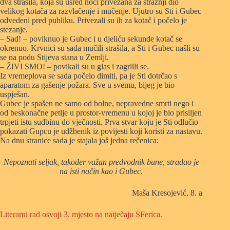
dva strašila, koja su usred noći privezana za stražnji dio
velikog kotača za razvlačenje i mučenje. Ujutro su Sti i Gubec
odvedeni pred publiku. Privezali su ih za kotač i počelo je
stezanje.
– Sad! – poviknuo je Gubec i u djeliću sekunde kotač se
okrenuo. Krvnici su sada mučili strašila, a Sti i Gubec našli su
se na podu Stijeva stana u Zemlji.
– ŽIVI SMO! – povikali su u glas i zagrlili se.
Iz vremeplova se sada počelo dimiti, pa je Sti dotrčao s
aparatom za gašenje požara. Sve u svemu, bijeg je bio
uspješan.
Gubec je spašen ne samo od bolne, nepravedne smrti nego i
od beskonačne petlje u prostor-vremenu u kojoj je bio prisiljen
trpjeti istu sudbinu do vječnosti. Prva stvar koju je Sti odlučio
pokazati Gupcu je udžbenik iz povijesti koji koristi za nastavu.
Na dnu stranice sada je stajala još jedna rečenica:
Nepoznati seljak, također važan predvodnik bune, stradao je
na isti način kao i Gubec.
Maša Kresojević, 8. a
Literarni rad osvoji 3. mjesto na natječaju SFerica.