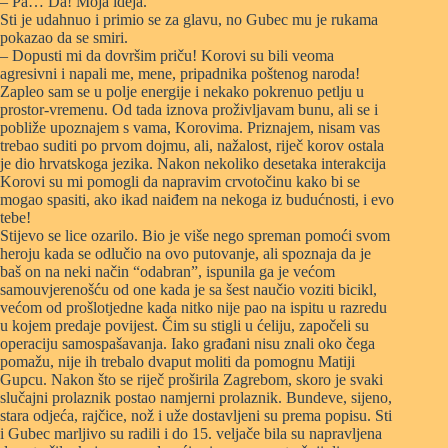
– Pa… Da! Moja ideja.
Sti je udahnuo i primio se za glavu, no Gubec mu je rukama
pokazao da se smiri.
– Dopusti mi da dovršim priču! Korovi su bili veoma
agresivni i napali me, mene, pripadnika poštenog naroda!
Zapleo sam se u polje energije i nekako pokrenuo petlju u
prostor-vremenu. Od tada iznova proživljavam bunu, ali se i
pobliže upoznajem s vama, Korovima. Priznajem, nisam vas
trebao suditi po prvom dojmu, ali, nažalost, riječ korov ostala
je dio hrvatskoga jezika. Nakon nekoliko desetaka interakcija
Korovi su mi pomogli da napravim crvotočinu kako bi se
mogao spasiti, ako ikad naiđem na nekoga iz budućnosti, i evo
tebe!
Stijevo se lice ozarilo. Bio je više nego spreman pomoći svom
heroju kada se odlučio na ovo putovanje, ali spoznaja da je
baš on na neki način “odabran”, ispunila ga je većom
samouvjerenošću od one kada je sa šest naučio voziti bicikl,
većom od prošlotjedne kada nitko nije pao na ispitu u razredu
u kojem predaje povijest. Čim su stigli u ćeliju, započeli su
operaciju samospašavanja. Iako građani nisu znali oko čega
pomažu, nije ih trebalo dvaput moliti da pomognu Matiji
Gupcu. Nakon što se riječ proširila Zagrebom, skoro je svaki
slučajni prolaznik postao namjerni prolaznik. Bundeve, sijeno,
stara odjeća, rajčice, nož i uže dostavljeni su prema popisu. Sti
i Gubec marljivo su radili i do 15. veljače bila su napravljena