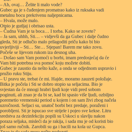
– Ah, ovaj… Želite li malo vode?
Gubec ga je s čuđenjem promatrao kako iz ruksaka vadi
metalnu bocu prekrivenu naljepnicama.
– Hvala, može malo.
Otpio je gutljaj i obrisao usta.
– Čudna Vam je ta boca… I torba. Kako se zovete?
– Ja sam, uhhh, Sti… – vidjevši da ga Gubec i dalje čudno
gleda, Sti je odlučio malo prilagoditi priču kako bi bio
uvjerljiviji – Sti… Ste… Stjepan! Barem me tako zovu.
Počeše se lijevom rukom iza desnog uha.
– Došao sam Vam pomoći u borbi, imam predosjećaj da će
Vam biti potrebna sva pomoć koju možete dobiti.
Gubec je zaustio da nešto kaže, a onda se odjednom uspravio i
pružio ruku Stiju.
– U pravu ste, trebat će mi. Hajde, moramo zauzeti položaje.
Bitka je počela i Sti se dobro stopio sa seljacima. Bio je
svjestan da će mnogi hrabri ljudi koje vidi pred sobom
poginuti, ali znao je da bi se, kad bi spasio više ljudi, ozbiljno
poremetio vremenski period u kojem i on sam živi zbog načela
uzročnosti. Seljaci su, unatoč borbi bez predaje, poraženi i
porobljeni. Sti je ispucao sve strijele i pojeo sve kekse. Litru
sredstva za dezinfekciju popili su Uskoci u slavlju nakon
poraza seljaka, misleći da je rakija, i sada mu je od koristi bio
još samo ručnik. Zarobili su ga i bacili na kola uz Gupca.
Znao je da sada mora nešto poduzeti.