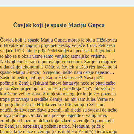
Čovjek koji je spasio Matiju Gupca
Čovjek koji je spasio Matiju Gupca morao je biti u Hižakovcu
u Hrvatskom zagorju prije petnaestog veljače 1573. Petnaesti
veljače 1573. bio je prije četiri stoljeća i pedeset i tri godine, i
to ako se u obzir uzme samo vanjsko zemaljsko vrijeme.
Nedvojbeno se radi o putovanju vremenom. Zar je to moguće
u današnjoj ekonomiji? Očito se čovjek snašao (jer inače ne bi
spasio Matiju Gupca). Svejedno, nešto nam ostaje nejasno…
Zašto bi netko, pobogu, išao u Hižakovec?! Naša priča
počinje u Zemlji. (Iskusni fanovi fantasyja neće se pitati zašto
je korišten prijedlog “u” umjesto prijedloga “na”, niti zašto je
korišteno veliko slovo Z umjesto malog, jer im je već poznata
tropa putovanja u središte Zemlje, ali niti sam Jules Verne ne
bi pogodio zašto je Hižakovec središte radnje.) Svi smo
naučili da život završava u zemlji, ali rijetki su svjesni da nešto
drugo počinje. Od davnina postoje legende o vampirima,
zombijima i raznim bićima koja izlaze iz zemlje (a ponekad i
iz Zemlje) i teroriziraju pošteni narod. Međutim, priče o
bićima koje ulaze u zemlju (i još dublje u Zemlju) i teroriziraju