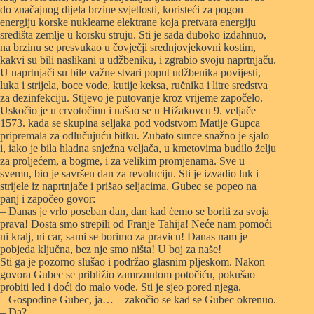
do značajnog dijela brzine svjetlosti, koristeći za pogon
energiju korske nuklearne elektrane koja pretvara energiju
središta zemlje u korsku struju. Sti je sada duboko izdahnuo,
na brzinu se presvukao u čovječji srednjovjekovni kostim,
kakvi su bili naslikani u udžbeniku, i zgrabio svoju naprtnjaču.
U naprtnjači su bile važne stvari poput udžbenika povijesti,
luka i strijela, boce vode, kutije keksa, ručnika i litre sredstva
za dezinfekciju. Stijevo je putovanje kroz vrijeme započelo.
Uskočio je u crvotočinu i našao se u Hižakovcu 9. veljače
1573. kada se skupina seljaka pod vodstvom Matije Gupca
pripremala za odlučujuću bitku. Zubato sunce snažno je sjalo
i, iako je bila hladna snježna veljača, u kmetovima budilo želju
za proljećem, a bogme, i za velikim promjenama. Sve u
svemu, bio je savršen dan za revoluciju. Sti je izvadio luk i
strijele iz naprtnjače i prišao seljacima. Gubec se popeo na
panj i započeo govor:
– Danas je vrlo poseban dan, dan kad ćemo se boriti za svoja
prava! Dosta smo strepili od Franje Tahija! Neće nam pomoći
ni kralj, ni car, sami se borimo za pravicu! Danas nam je
pobjeda ključna, bez nje smo ništa! U boj za naše!
Sti ga je pozorno slušao i podržao glasnim pljeskom. Nakon
govora Gubec se približio zamrznutom potočiću, pokušao
probiti led i doći do malo vode. Sti je sjeo pored njega.
– Gospodine Gubec, ja… – zakočio se kad se Gubec okrenuo.
– Da?