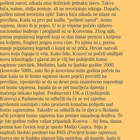
pošteni narod, nikada nisu doživjele jednaku slavu. Takva
bića, naime, zbilja postoje, ali ne teroriziraju nikoga. Dapače,
pošten narod terorizira njih! Takva bića nikada ne izlaze na
površinu. Kada su prvi put izašla, “pošteni narod”, homo
sapiens, skoro ih je pojeo. U to je vrijeme počelo njihovo
nacionalno buđenje i proglasili su se Korovima. Zbog njih,
prema popularnoj legendi koja se dan danas prenosi s koljena
na koljeno, Englezi jezgru zovu core. Po njima su i, prema
manje popularnoj legendi o kojoj se ne priča, Hrvati nazvali
travu koju čupaju iz vrta. Kako bilo, Korovi su počeli smišljati
novu tehnologiju i glavni im je cilj bio pobijediti homo
sapiense zauvijek. Međutim, kada su ljudske godine 2000.
(korovske 5000., zato što je korovima nulta godina počela na
dan kada su ih homo sapiensi skoro pojeli) provirili na
površinu, ispostavilo se da su deset puta znanstveno napredniji
od homo sapiensa. Ispada da se pet tisućljeća durenja i
inaćenja itekako isplati. Predstavnici UK-a (Ujedinjenih
Korova) u Parlamentu su odlučili da će se svi zajedno
grohotom nasmijati i tako proslaviti konačnu pobjedu nad
homo sapiensima. Također su odlučili da će djeca u školama
učiti povijest homo sapiensa kao primjer nazadnog društva. Te
je iste godine rođen važan pripadnik Korova – Sti Jena, danas
poznat kao čovjek koji je spasio Matiju Gupca. Stiju je
najdraži školski predmet bio PHS (Povijest homo sapiensa).
Isprva mu je ljudska glupost bila smiješna, ali kasnije, kada je