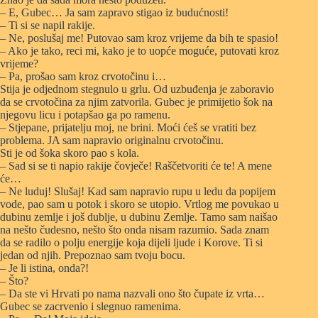
– E, Gubec… Ja sam zapravo stigao iz budućnosti!
– Ti si se napil rakije.
– Ne, poslušaj me! Putovao sam kroz vrijeme da bih te spasio!
– Ako je tako, reci mi, kako je to uopće moguće, putovati kroz
vrijeme?
– Pa, prošao sam kroz crvotočinu i…
Stija je odjednom stegnulo u grlu. Od uzbuđenja je zaboravio
da se crvotočina za njim zatvorila. Gubec je primijetio šok na
njegovu licu i potapšao ga po ramenu.
– Stjepane, prijatelju moj, ne brini. Moći ćeš se vratiti bez
problema. JA sam napravio originalnu crvotočinu.
Sti je od šoka skoro pao s kola.
– Sad si se ti napio rakije čovječe! Raščetvoriti će te! A mene
će…
– Ne luduj! Slušaj! Kad sam napravio rupu u ledu da popijem
vode, pao sam u potok i skoro se utopio. Vrtlog me povukao u
dubinu zemlje i još dublje, u dubinu Zemlje. Tamo sam naišao
na nešto čudesno, nešto što onda nisam razumio. Sada znam
da se radilo o polju energije koja dijeli ljude i Korove. Ti si
jedan od njih. Prepoznao sam tvoju bocu.
– Je li istina, onda?!
– Što?
– Da ste vi Hrvati po nama nazvali ono što čupate iz vrta…
Gubec se zacrvenio i slegnuo ramenima.