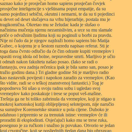
saznao kako je prosječan homo sapiens prosječan čovjek
prosječne inteligencije s vještinama poput empatije, da su
samo pojedinci sebični, okrutni i nemarni, te da su ti pojedinci
u devet od deset slučajeva na vrhu hijerarhije, postala mu je
tragikomična. Okretao mu se želudac kada je slušao o
načinima mučenja njemu nezamislivim, a srce su mu slamale
priče o odvažnim ljudima koji su poginuli u borbi za pravdu.
Nije ni čudo da je njegov najdraži homo sapiens bio Matija
Gubec, o kojemu je u šestom razredu napisao referat. Sti je
toga dana čvrsto odlučio da će čim odraste kupiti vremeplov i
spasiti svog idola od bolne, nepravedne smrti. Marljivo je učio
i odmah nakon fakulteta našao posao. (Iako se radi o
fantasyju, ova zadnja rečenica ipak je bila samo san, posao je
tražio godinu dana.) Tri gladne godine Sti je marljivo radio
kao nastavnik povijesti i napokon zaradio za vremeplov. (Kao
što vidite, radi se o teškoj znanstvenoj fantastici.) Tog je
popodneva Sti ušao u svoju radnu sobu i ugledao svoj
vremeplov kako poskakuje i trese se poput veš-mašine.
Trešnja ga ne bi toliko zabrinula da vremeplov, koji je stigao u
mokroj kartonskoj kutiji oblijepljenoj selotejpom, nije naručio
sa sumnjive Korennetske stranice u pola cijene. Duboko je
udahnuo i pripremio se za trenutak istine: vremeplov će ili
proraditi ili eksplodirati. Osjećajući kako mu se trese ruka,
posegnuo je za ručkom i snažno ju povukao. Otvorio se jedan
kraj crvotočine, koji se posljednjih tjedan dana bio ubrzavao