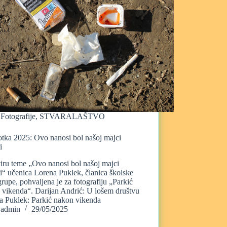
Fotografije
,
STVARALAŠTVO
otka 2025: Ovo nanosi bol našoj majci
i
iru teme „Ovo nanosi bol našoj majci
i“ učenica Lorena Puklek, članica školske
rupe, pohvaljena je za fotografiju „Parkić
 vikenda“. Darijan Andrić: U lošem društvu
a Puklek: Parkić nakon vikenda
admin
29/05/2025