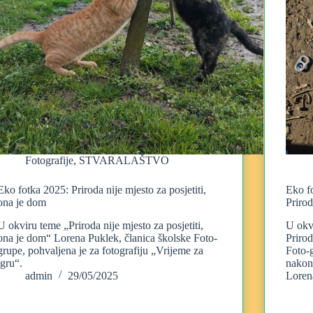
Fotografije
,
STVARALAŠTVO
Eko fotka 2025: Priroda nije mjesto za posjetiti,
Eko f
ona je dom
Prirod
U okviru teme „Priroda nije mjesto za posjetiti,
U okv
ona je dom“ Lorena Puklek, članica školske Foto-
Prirod
grupe, pohvaljena je za fotografiju „Vrijeme za
Foto-g
igru“.
nakon
admin
29/05/2025
Loren